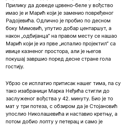
Прилику да доведе црвено-беле у вођство
имао је и Марић који је заменио повређеног
Радојевића. Одлично је пробио по десном
боку Мимовић, упутио добар центаршут, а
након „одбијанца“ на правом месту се нашао
Марић који је из прве „испалио пројектил“ са
ивице казненог простора, али је његов
покушај завршио поред десне стране гола
гостију.
Убрзо се исплатио притисак нашег тима, па су
тако изабраници Марка Неђића стигли до
заслуженог вођства у 42. минуту. Био је то
мат у три потеза, с обзиром да је Стојановић
упослио Николашевића и наставио кретњу, а
потом добио лопту у петерац и само је