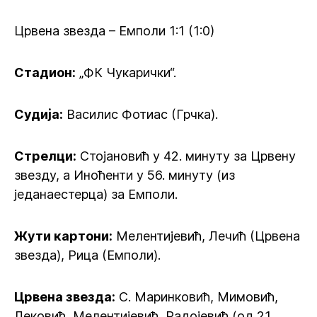
Црвена звезда – Емполи 1:1 (1:0)
Стадион:
„ФК Чукарички“.
Судија:
Василис Фотиас (Грчка).
Стрелци:
Стојановић у 42. минуту за Црвену
звезду, а Иноћенти у 56. минуту (из
једанаестерца) за Емполи.
Жути картони:
Мелентијевић, Лечић (Црвена
звезда), Рица (Емполи).
Црвена звезда:
С. Маринковић, Мимовић,
Лековић, Мелентијевић, Радојевић (од 21.