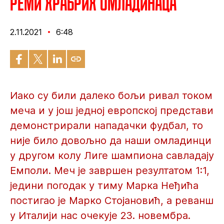
Реми храбрих омладинаца
2.11.2021
6:48
Иако су били далеко бољи ривал током
меча и у још једној европској представи
демонстрирали нападачки фудбал, то
није било довољно да наши омладинци
у другом колу Лиге шампиона савладају
Емполи. Меч је завршен резултатом 1:1,
једини погодак у тиму Марка Неђића
постигао је Марко Стојановић, а реванш
у Италији нас очекује 23. новембра.