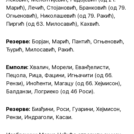
Марић), Лечић, Стојановић, Бранковић (од 79.
Огњеновић), Николашевић (од 79. Ракић),
Пиргић (од 63. Милосавић), Кахвић.
Резерве:
Борјан, Марић, Пантић, Огњеновић,
Ђурић, Милосавић, Ракић.
Емполи:
Хвалич, Морели, Еванђелисти,
Пецола, Рица, Фацини, Игњачити (од 66.
Рензи), Иноћенти, Магацу (од 66. Хејмисон),
Балданзи, Логриеко (од 46 Роси).
Резерве:
Биађини, Роси, Гуарини, Хејмисон,
Рензи, Индраголи, Касаи.