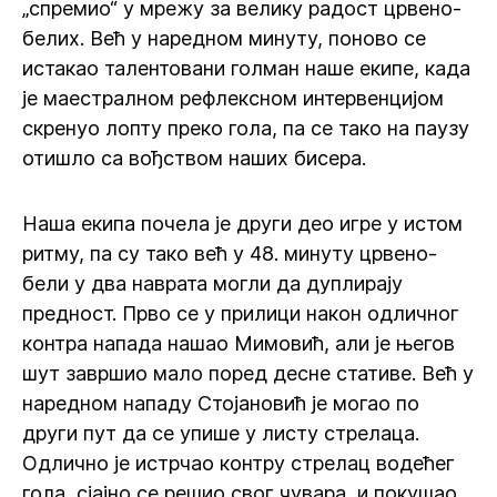
„спремио“ у мрежу за велику радост црвено-
белих. Већ у наредном минуту, поново се
истакао талентовани голман наше екипе, када
је маестралном рефлексном интервенцијом
скренуо лопту преко гола, па се тако на паузу
отишло са вођством наших бисера.
Наша екипа почела је други део игре у истом
ритму, па су тако већ у 48. минуту црвено-
бели у два наврата могли да дуплирају
предност. Прво се у прилици након одличног
контра напада нашао Мимовић, али је његов
шут завршио мало поред десне стативе. Већ у
наредном нападу Стојановић је могао по
други пут да се упише у листу стрелаца.
Одлично је истрчао контру стрелац водећег
гола, сјајно се решио свог чувара, и покушао