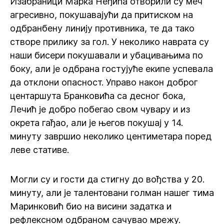
Изабраници Марка Неђића отворили су меч
агресивно, покушавајући да притиском на
одбранбену линију противника, те да тако
створе прилику за гол. У неколико наврата су
наши бисери покушавали и убацивањима по
боку, али је одбрана гостујуће екипе успевала
да отклони опасност. Управо након доброг
центаршута Бранковића са десног бока,
Лечић је добро побегао свом чувару и из
окрета гађао, али је његов покушај у 14.
минуту завршио неколико центиметара поред
леве стативе.
Могли су и гости да стигну до вођства у 20.
минуту, али је талентовани голман нашег тима
Маринковић био на висини задатка и
рефлексном одбраном сачувао мрежу.