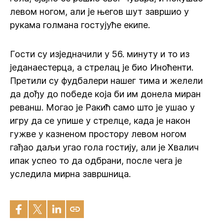
левом ногом, али је његов шут завршио у
рукама голмана гостујуће екипе.
Гости су изједначили у 56. минуту и то из
једанаестерца, а стрелац је био Иноћенти.
Претили су фудбалери нашег тима и желели
да дођу до победе која би им донела миран
реванш. Могао је Ракић само што је ушао у
игру да се упише у стрелце, када је након
гужве у казненом простору левом ногом
гађао даљи угао гола гостију, али је Хвалич
ипак успео то да одбрани, после чега је
уследила мирна завршница.