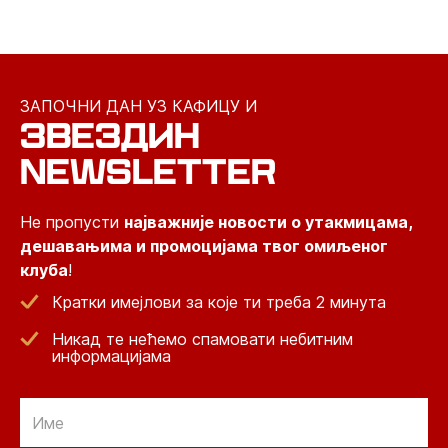
ЗАПОЧНИ ДАН УЗ КАФИЦУ И
ЗВЕЗДИН
NEWSLETTER
Не пропусти
најважније новости о утакмицама,
дешавањима и промоцијама твог омиљеног
клуба
!
Кратки имејлови за које ти треба 2 минута
Никад те нећемо спамовати небитним
информацијама
Email