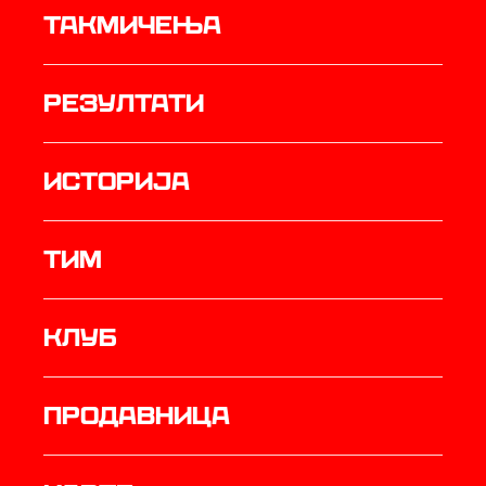
Такмичења
резултати
историја
ТИМ
Клуб
продавница