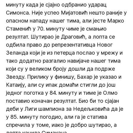
минуту када је сјајно одбранио ударац
Симонса. Није успео Мијатовић нешто раније у
опасном нападу нашег тима, али јесте Марко
Стаменић у 70. минуту чиме је смањио
резултат. Шутирао је Драговић, а лопта се
одбила право до репрезентативца Новог
Зеланда који је из петерца послао у мрежу и
тако додатно разгалио навијаче нашег тима
који су у великом броју дошли да подрже
Звезду. Прилику у финишу, Бахар је указао и
Катаију, али су ипак домаћи стигли до још
једног поготка у 84. минуту и тиме је Олмо
поставио коначан резултат. Био би то сјајан
деби у Лиги шампиона за Недељковића да је
у 85. минуту погодио, али га је статива
спречила у томе, иако је добро шутирао, а
лопта качила Симакана.