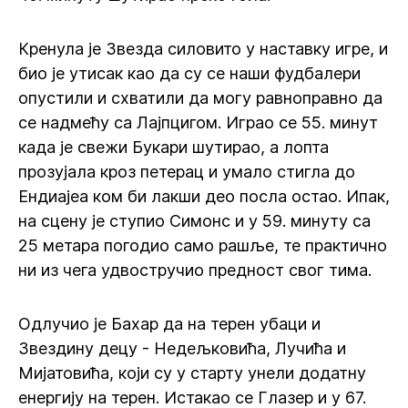
Кренула је Звезда силовито у наставку игре, и
био је утисак као да су се наши фудбалери
опустили и схватили да могу равноправно да
се надмећу са Лајпцигом. Играо се 55. минут
када је свежи Букари шутирао, а лопта
прозујала кроз петерац и умало стигла до
Ендиајеа ком би лакши део посла остао. Ипак,
на сцену је ступио Симонс и у 59. минуту са
25 метара погодио само рашље, те практично
ни из чега удвостручио предност свог тима.
Одлучио је Бахар да на терен убаци и
Звездину децу - Недељковића, Лучића и
Мијатовића, који су у старту унели додатну
енергију на терен. Истакао се Глазер и у 67.