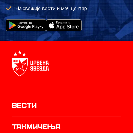
Најсвежије вести и меч центар
Вести
Такмичења