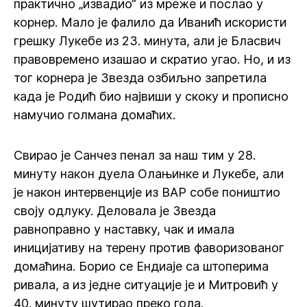
практично „извадио“ из мреже и послао у
корнер. Мало је фалило да Иванић искористи
грешку Лукебе из 23. минута, али је Бласвич
правовремено изашао и скратио угао. Но, и из
тог корнера је Звезда озбиљно запретила
када је Родић био највиши у скоку и прописно
намучио голмана домаћих.
Свирао је Санчез пенал за наш тим у 28.
минуту након дуела Олањинке и Лукебе, али
је након интервенције из ВАР собе поништио
своју одлуку. Деловала је Звезда
равноправно у наставку, чак и имала
иницијативу на терену против фаворизованог
домаћина. Борио се Ендиаје са штоперима
ривала, а из једне ситуације је и Митровић у
40. минуту шутирао преко гола.