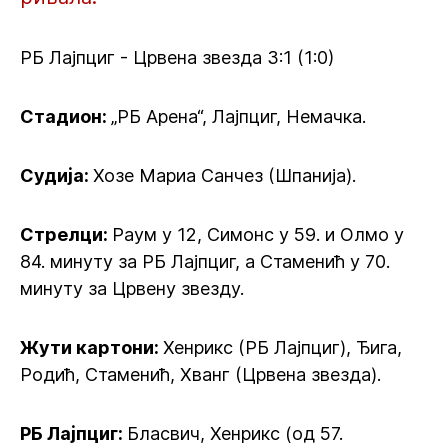
РБ Лајпциг - Црвена звезда 3:1 (1:0)
Стадион:
„РБ Арена“, Лајпциг, Немачка.
Судија:
Хозе Мариа Санчез (Шпанија).
Стрелци:
Раум у 12, Симонс у 59. и Олмо у
84. минуту за РБ Лајпциг, а Стаменић у 70.
минуту за Црвену звезду.
Жути картони:
Хенрикс (РБ Лајпциг), Ђига,
Родић, Стаменић, Хванг (Црвена звезда).
РБ Лајпциг:
Бласвич, Хенрикс (од 57.