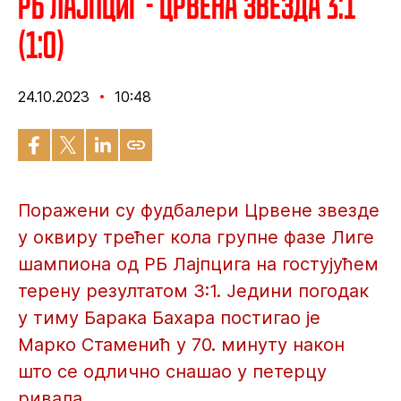
РБ Лајпциг - Црвена звезда 3:1
(1:0)
24.10.2023
10:48
Поражени су фудбалери Црвене звезде
у оквиру трећег кола групне фазе Лиге
шампиона од РБ Лајпцига на гостујућем
терену резултатом 3:1. Једини погодак
у тиму Барака Бахара постигао је
Марко Стаменић у 70. минуту након
што се одлично снашао у петерцу
ривала.