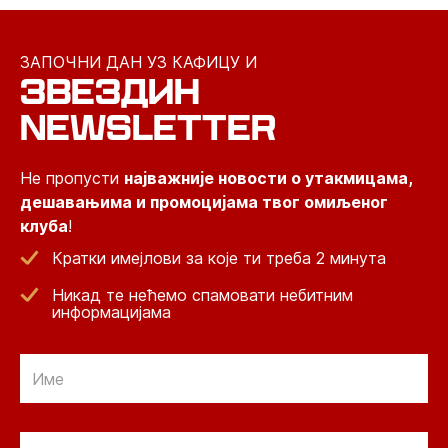
ЗАПОЧНИ ДАН УЗ КАФИЦУ И
ЗВЕЗДИН
NEWSLETTER
Не пропусти
најважније новости о утакмицама,
дешавањима и промоцијама твог омиљеног
клуба
!
Кратки имејлови за које ти треба 2 минута
Никад те нећемо спамовати небитним
информацијама
Email
Email