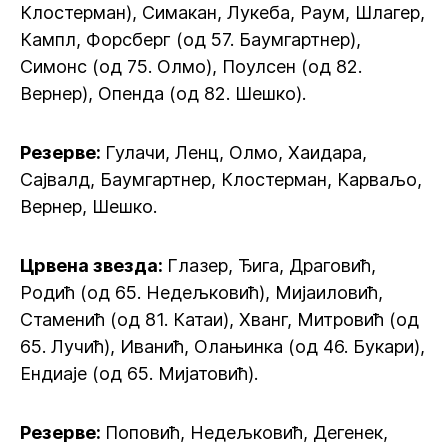
Клостерман), Симакан, Лукеба, Раум, Шлагер,
Кампл, Форсберг (од 57. Баумгартнер),
Симонс (од 75. Олмо), Поулсен (од 82.
Вернер), Опенда (од 82. Шешко).
Резерве:
Гулачи, Ленц, Олмо, Хаидара,
Сајвалд, Баумгартнер, Клостерман, Карваљо,
Вернер, Шешко.
Црвена звезда:
Глазер, Ђига, Драговић,
Родић (од 65. Недељковић), Мијаиловић,
Стаменић (од 81. Катаи), Хванг, Митровић (од
65. Лучић), Иванић, Олањинка (од 46. Букари),
Ендиаје (од 65. Мијатовић).
Резерве:
Поповић, Недељковић, Дегенек,