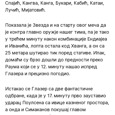
Спајић, Кангва, Канга, Букари, Кабић, Катаи,
Лучић, Мијатовић.
Показала је Звезда и на старту овог меча да
је контра главно оружје нашег тима, па је тако
у трећем минуту након комбинације Ендиајеа
и Иванића, лопта остала код Хванга, а он са
25 метара шутирао тик поред стативе. Ипак,
домаћи су брзо дошли до предности преко
Раума који се у 12. минуту нашао испред
Глазера и прецизно погодио.
Истакао се Глазер са две фантастичне
одбране, када је у 17. минуту прво зауставио
ударац Поулсена са ивице казненог простора,
а онда и Симаканов покушај главом