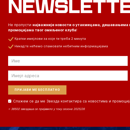
NEWSLETT
Не пропусти
најважније новости о утакмицама, дешавањима 
промоцијама твог омиљеног клуба
!
Кратки имејлови за које ти треба 2 минута
Никад те нећемо спамовати небитним информацијама
Email
Email
Слажем се да ме Звезда контактира са новостима и промоциј
⭐ 38502 звездаша се пријавило у току сезоне 2025/26