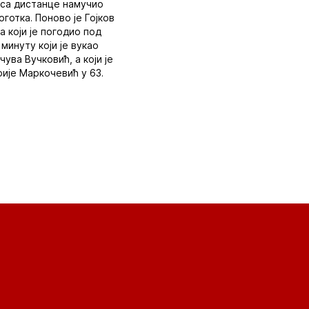
м са дистанце намучио
готка. Поново је Гојков
а који је погодио под
минуту који је вукао
ува Вучковић, а који је
ије Маркочевић у 63.