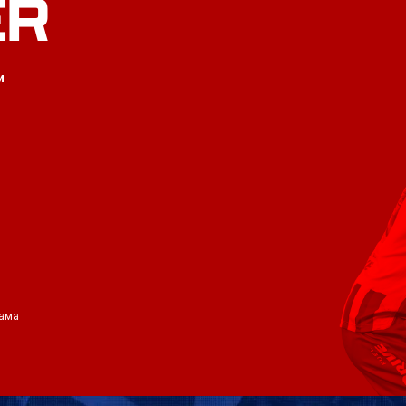
ER
и
ама