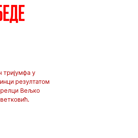
беде
н тријумфа у
динци резултатом
стрелци Вељко
Цветковић.