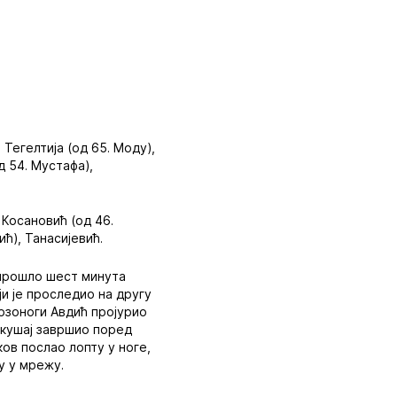
Тегелтија (од 65. Моду),
д 54. Мустафа),
 Косановић (од 46.
ћ), Танасијевић.
к прошло шест минута
ји је проследио на другу
брзоноги Авдић пројурио
покушај завршио поред
ков послао лопту у ноге,
у у мрежу.