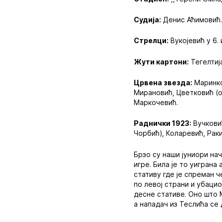
Судија:
Денис Аћимовић
Стрелци:
Вукојевић у 6. 
Жути картони:
Тегелтија
Црвена звезда:
Маринков
Мирановић, Цветковић (од
Маркочевић.
Раднички 1923:
Вучковић
Чорбић), Коларевић, Раки
Брзо су наши јуниори на
игре. Била је то уиграна
стативу где је спреман 
по левој страни и убацио
десне стативе. Оно што М
а нападач из Теслића се