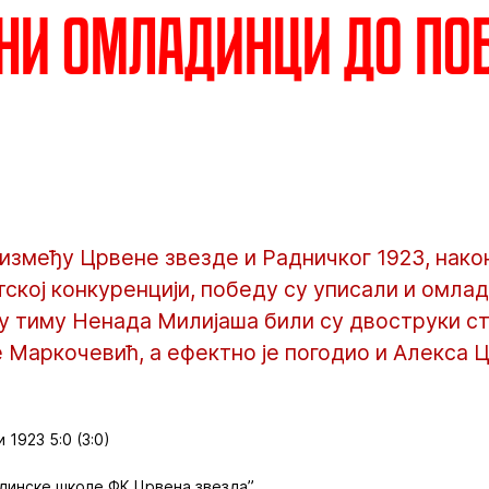
ни омладинци до по
између Црвене звезде и Радничког 1923, нако
тској конкуренцији, победу су уписали и омла
 у тиму Ненада Милијаша били су двоструки 
е Маркочевић, а ефектно је погодио и Алекса 
 1923 5:0 (3:0)
динске школе ФК Црвена звезда”.