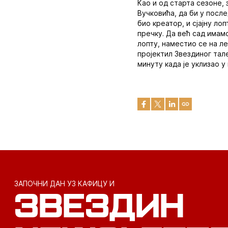
Као и од старта сезоне, 
Вучковића, да би у посл
био креатор, и сјајну ло
пречку. Да већ сад имамо
лопту, наместио се на ле
пројектил Звездиног тал
минуту када је уклизао 
ЗАПОЧНИ ДАН УЗ КАФИЦУ И
ЗВЕЗДИН