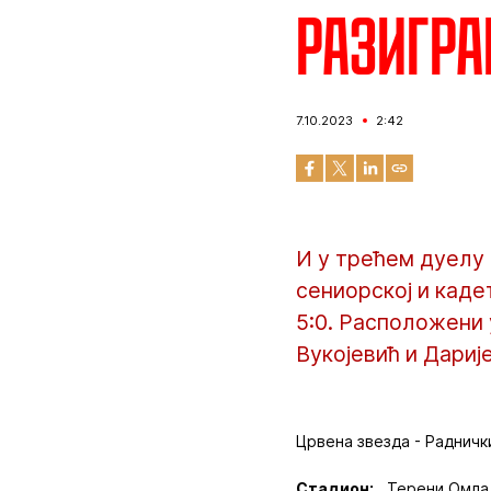
Разигра
7.10.2023
2:42
И у трећем дуелу 
сениорској и каде
5:0. Расположени
Вукојевић и Дариј
Црвена звезда - Раднички
Стадион:
,,Терени Омла