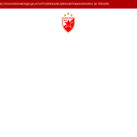
ЗЕЈ
ЧЛАНАРИНА
ФОНДАЦИЈА
ПАРТНЕРИ
КАРИЈЕРА
КАМПОВИ
КЛИНИКА ЗА ТРЕНЕРЕ
ТИ
ИСТОРИЈА
Т