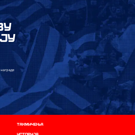
ВУ
ЈУ
 награде
Такмичења
историја