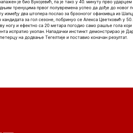
запажен је био Вукојевић, па је тако у 40. минуту прво ударце
едњим тренуцима првог полувремена успео да дође до новог по
пту између два штопера послао за брзоногог офанзивца из Шапц
 кандидата за гол сезоне, побринуо се Алекса Цветковић у 50. 
ву ногу и ефектно са 20 метара погодио само рашље гола који ч
ента испратио укопан. Нападачки инстинкт демонстрирао је Дар
у петерцу на додвање Тегелтије и поставио коначан резултат.