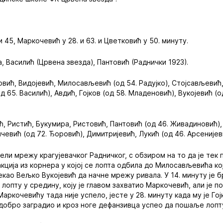
.
и 45, Маркочевић у 28. и 63. и Цветковић у 50. минуту.
, Василић (Црвена звезда), Пантовић (Раднички 1923).
ић, Видојевић, Милосављевић (од 54. Радујко), Стојсављевић, 
 65. Василић), Авдић, Гојков (од 58. Младеновић), Вукојевић (о
, Ристић, Букумира, Ристовић, Пантовић (од 46. Живадиновић),
чевић (од 72. Ђоровић), Димитријевић, Лукић (од 46. Арсенијеви
чели мрежу крагујевачког Радничког, с обзиром на то да је те
 акција из корнера у којој се лопта одбила до Милосављевића ко
чекао Вељко Вукојевић да начне мрежу ривала. У 14. минуту је 
 лопту у средину, коју је главом захватио Маркочевић, али је 
аркочевићу тада није успело, јесте у 28. минуту када му је Гој
 добро заградио и кроз ноге дефанзивца успео да пошаље лопт