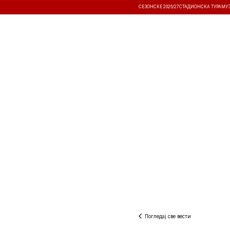
СЕЗОНСКЕ 2026/27
СТАДИОНСКА ТУРА
МУ
ВЕСТИ
ТАКМИЧЕЊА
РЕЗУЛТА
Погледај све вести