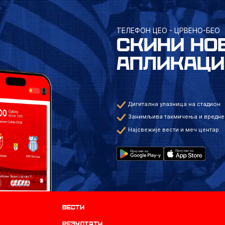
ТЕЛЕФОН ЦЕО - ЦРВЕНО-БЕО
СКИНИ НО
АПЛИКАЦИ
Дигитална улазница на стадион
Занимљива такмичења и вредне
Најсвежије вести и меч центар
Вести
резултати