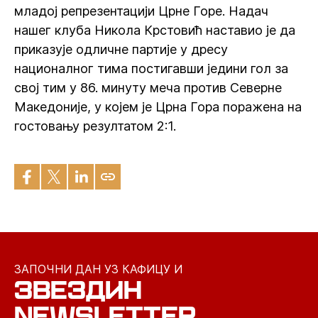
младој репрезентацији Црне Горе. Надач
нашег клуба Никола Крстовић наставио је да
приказује одличне партије у дресу
националног тима постигавши једини гол за
свој тим у 86. минуту меча против Северне
Македоније, у којем је Црна Гора поражена на
гостовању резултатом 2:1.
ЗАПОЧНИ ДАН УЗ КАФИЦУ И
ЗВЕЗДИН
NEWSLETTER