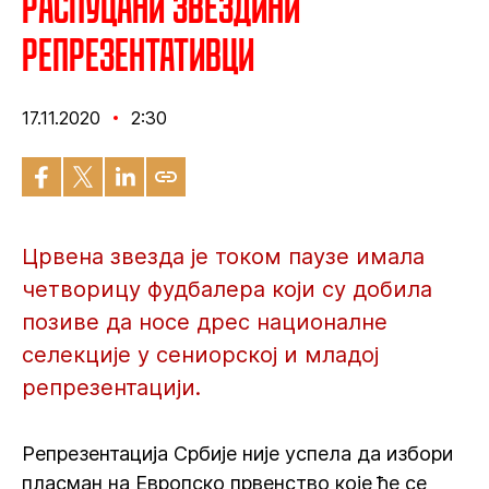
Распуцани Звездини
репрезентативци
17.11.2020
2:30
Црвена звезда је током паузе имала
четворицу фудбалера који су добила
позиве да носе дрес националне
селекције у сениорској и младој
репрезентацији.
Репрезентација Србије није успела да избори
пласман на Европско првенство које ће се