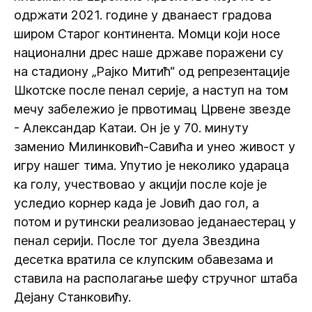
одржати 2021. године у дванаест градова
широм Старог континента. Момци који носе
национални дрес наше државе поражени су
на стадиону „Рајко Митић“ од репрезентације
Шкотске после пенал серије, а наступ на том
мечу забележио је првотимац Црвене звезде
- Александар Катаи. Он је у 70. минуту
заменио Милинковић-Савића и унео живост у
игру нашег тима. Упутио је неколико удараца
ка голу, учествовао у акцији после које је
уследио корнер када је Јовић дао гол, а
потом и рутински реализовао једанаестерац у
пенал серији. После тог дуела Звездина
десетка вратила се клупским обавезама и
ставила на располагање шефу стручног штаба
Дејану Станковићу.