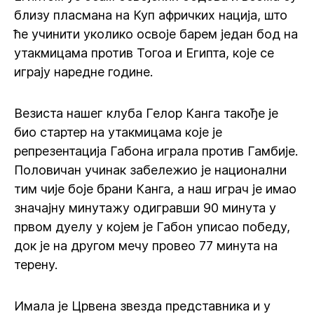
близу пласмана на Куп афричких нација, што
ће учинити уколико освоје барем један бод на
утакмицама против Тогоа и Египта, које се
играју наредне године.
Везиста нашег клуба Гелор Канга такође је
био стартер на утакмицама које је
репрезентација Габона играла против Гамбије.
Половичан учинак забележио је национални
тим чије боје брани Канга, а наш играч је имао
значајну минутажу одигравши 90 минута у
првом дуелу у којем је Габон уписао победу,
док је на другом мечу провео 77 минута на
терену.
Имала је Црвена звезда представника и у