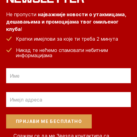
Не пропусти
најважније новости о утакмицама,
дешавањима и промоцијама твог омиљеног
клуба
!
Кратки имејлови за које ти треба 2 минута
Никад те нећемо спамовати небитним
информацијама
Email
Email
Слажем се да ме Звезда контактира са