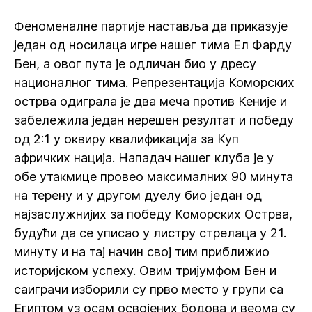
Феноменалне партије наставља да приказује
један од носилаца игре нашег тима Ел Фарду
Бен, а овог пута је одличан био у дресу
националног тима. Репрезентација Коморских
острва одиграла је два меча против Кеније и
забележила један нерешен резултат и победу
од 2:1 у оквиру квалификација за Куп
афричких нација. Нападач нашег клуба је у
обе утакмице провео максималних 90 минута
на терену и у другом дуелу био један од
најзаслужнијих за победу Коморских Острва,
будући да се уписао у листру стрелаца у 21.
минуту и на тај начин свој тим приближио
историјском успеху. Овим тријумфом Бен и
саиграчи изборили су прво место у групи са
Египтом уз осам освојених бодова и веома су