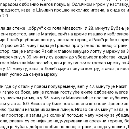
ћ парадом одбранио његов покушај. Одличном игром у наставку
предност, када је Шљивић прошао неколико играча, а онда са 
 2:0.
ила да стеже ,,обруч" око гола Младости. У 28. минуту Бубањ 
знени простор, али је Матијашевић на време изашао и изблокир
је Лолић је убацио лопту у шеснаестерац, а Ракић је био највиш
 Играо се 34. минут када је Граоња протутњао по левој страни
тор, где је натрчао Ракић и главом закуцао лопту у мрежу за 
увремену, у 39. минуту су дошли до убедљивог вођства, када ј
рао Михајла Милосавића, који је рутински затресао мрежу за 4
а у 41. минуту, када је Лолић сјајно повука контру, а онда је н
евић успео да сачува мрежу.
 где су стали у првом полувремену, већ у 47. минуту је Ракић
и гађао са бока, али је голман гостујуће екипе одбранио његов
о у виском ритму, а у 55. минуту Милосавић је послао дубинску
леви угао за 5:0. Високо су били постављени штопери Црвене з
во градили нападе из задње линије. Играо се 67. минут када ј
ни простор, а затим ,,из колена" погодио малу мрежу за убедљ
ола, ривали су се највише надмудривали на средини терена, бе
када је Бубањ добро пробио по левој страни, а онда упослио Ди