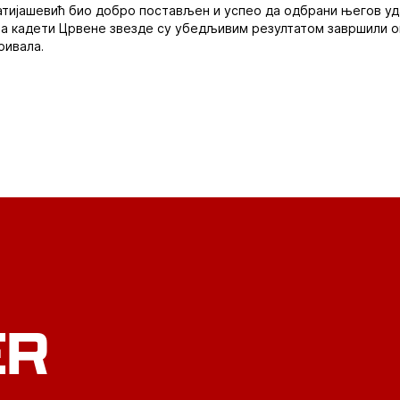
 Матијашевић био добро постављен и успео да одбрани његов уд
 а кадети Црвене звезде су убедљивим резултатом завршили о
ривала.
ER