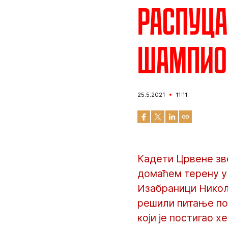
Распуца
шампио
25.5.2021
11:11
Кадети Црвене зв
домаћем терену у
Изабраници Никол
решили питање по
који је постигао 