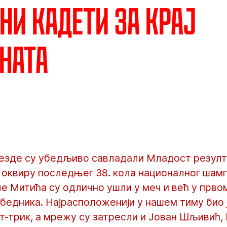
ни кадети за крај
ната
езде су убедљиво савладали Младост резулта
 оквиру последњег 38. кола националног шамп
е Митића су одлично ушли у меч и већ у прв
бедника. Најрасположенији у нашем тиму био 
хет-трик, а мрежу су затресли и Јован Шљивић,