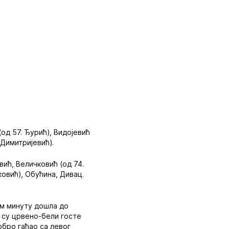
од 57. Ђурић), Видојевић
 Димитријевић).
вић, Величковић (од 74.
јковић), Обућина, Дивац.
ом минуту дошла до
 су црвено-бели госте
обро гађао са левог