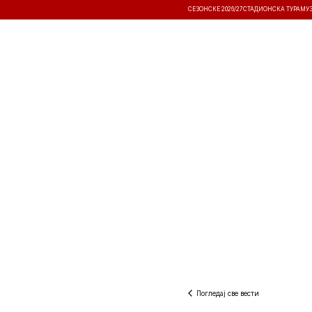
СЕЗОНСКЕ 2026/27
СТАДИОНСКА ТУРА
МУ
ВЕСТИ
ТАКМИЧЕЊА
РЕЗУЛТА
Погледај све вести