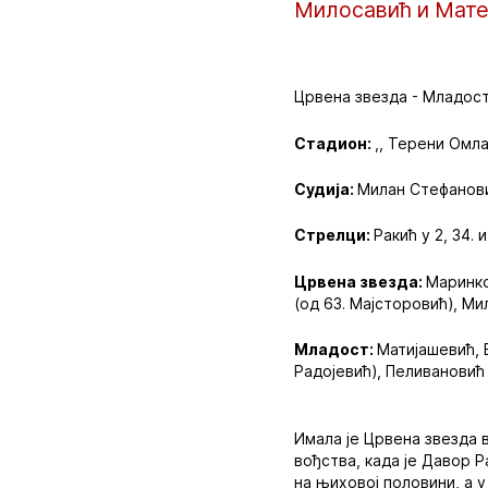
Милосавић и Мате
Црвена звезда - Младост 
Стадион:
,, Терени Омл
Судија:
Милан Стефанов
Стрелци:
Ракић у 2, 34.
Црвена звезда:
Маринко
(од 63. Мајсторовић), Ми
Младост:
Матијашевић, 
Радојевић), Пеливановић 
Имала је Црвена звезда 
вођства, када је Давор 
на њиховој половини, а у