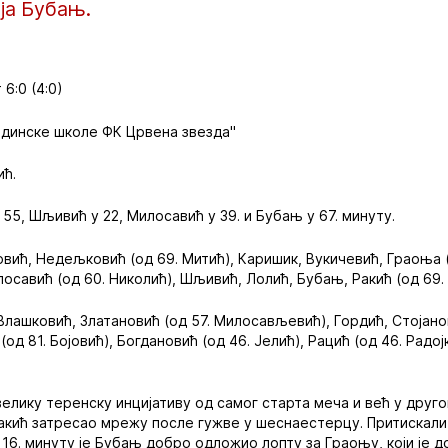
ја Бубањ.
6:0 (4:0)
адинске школе ФК Црвена звезда"
ић.
 и 55, Шљивић у 22, Милосавић у 39. и Бубањ у 67. минуту.
вић, Недељковић (од 69. Митић), Каришик, Вукичевић, Граоња (
лосавић (од 60. Николић), Шљивић, Лолић, Бубањ, Ракић (од 69.
Влашковић, Златановић (од 57. Милосављевић), Гордић, Стојано
(од 81. Бојовић), Богдановић (од 46. Јелић), Рацић (од 46. Радо
велику теренску инцијативу од самог старта меча и већ у друг
Ракић затресао мрежу после гужве у шеснаестерцу. Притискали
 16. минуту је Бубањ добро одложио лопту за Граоњу, који је д