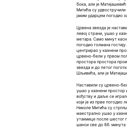
бока, али је Матијашеви
Митића су удвостручили 
јаким ударцем погодио за
Црвена звезда је настав
левој страни, ушао у ка
метара. Само минут касни
погодио голмана гостију.
центрирао у казнени прос
црвено-бели у првом пол
простора простора проиг
звезда и до петог поготк
Шљивића, али је Матијаш
Наставили су црвено-бели
ушао у казнени простор 
вођству и даље се играл
који је из прве погодио 
Николе Митића су стрпљи
маестрално ушао у казне
утакмице после шестог г
шанси све до 86. минута 