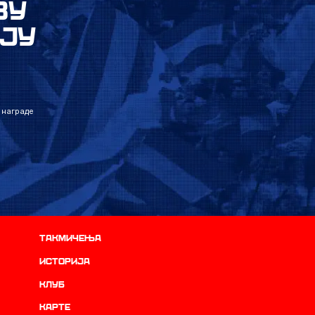
ВУ
ЈУ
 награде
Такмичења
историја
Клуб
Карте