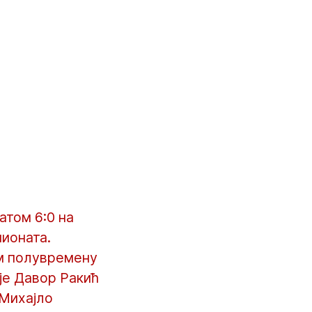
том 6:0 на
ионата.
ом полувремену
је Давор Ракић
 Михајло