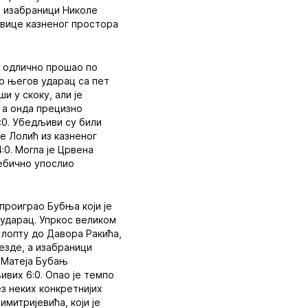
, изабраници Николе
ивице казненог простора
је одлично прошао по
ао његов ударац са пет
и у скоку, али је
, а онда прецизно
3:0. Убедљиви су били
е Лолић из казненог
:0. Могла је Црвена
есебично упослио
 проиграо Бубња који је
 ударац. Упркос великом
 лопту до Давора Ракића,
везде, а изабраници
е Матеја Бубањ
ивих 6:0. Опао је темпо
з неких конкретнијих
митријевића, који је