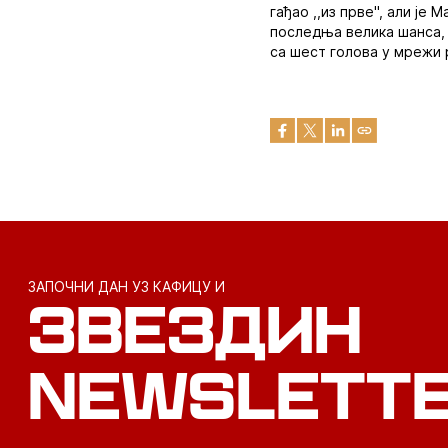
гађао ,,из прве", али је
последња велика шанса,
са шест голова у мрежи 
ЗАПОЧНИ ДАН УЗ КАФИЦУ И
ЗВЕЗДИН
NEWSLETT