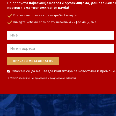
Не пропусти
најважније новости о утакмицама, дешавањима 
промоцијама твог омиљеног клуба
!
Кратки имејлови за које ти треба 2 минута
Никад те нећемо спамовати небитним информацијама
Email
Email
Слажем се да ме Звезда контактира са новостима и промоциј
⭐ 38502 звездаша се пријавило у току сезоне 2025/26