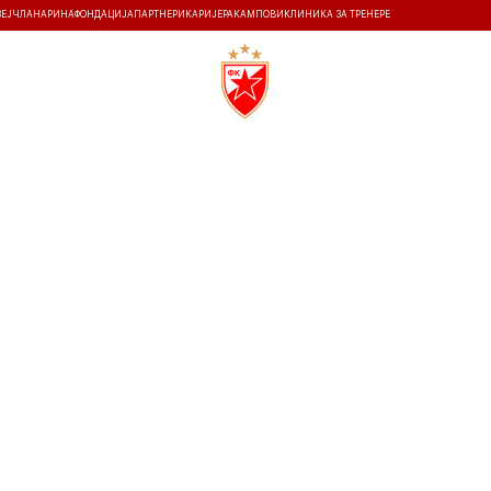
ЗЕЈ
ЧЛАНАРИНА
ФОНДАЦИЈА
ПАРТНЕРИ
КАРИЈЕРА
КАМПОВИ
КЛИНИКА ЗА ТРЕНЕРЕ
ТИ
ИСТОРИЈА
Т