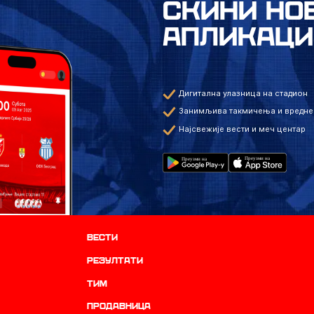
СКИНИ НО
АПЛИКАЦИ
Дигитална улазница на стадион
Занимљива такмичења и вредне
Најсвежије вести и меч центар
Вести
резултати
ТИМ
продавница