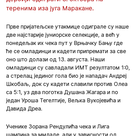
теренима иза југа Маракане.
Прве пријатељске утакмице одиграле су наше
две најстарије јуниорске селекције, а већ у
понедељак их чека пут у Врњачку Бању где
ће се омладинци и кадети припремати за све
оно што долази од 13. августа. Наши
омладинци су савладали ИМТ резултатом 1:0,
а стрелац јединог гола био је нападач Андреј
Шкобаљ, док су кадети славили против Олеа
са 5:1, уз два поготка Душана Жагара и по
један Уроша Тегелтије, Вељка Вукојевића и
Давида Дреа.
Ученике Зорана Рендулића чека и Лига
шампина за ммладе, али у зависности од