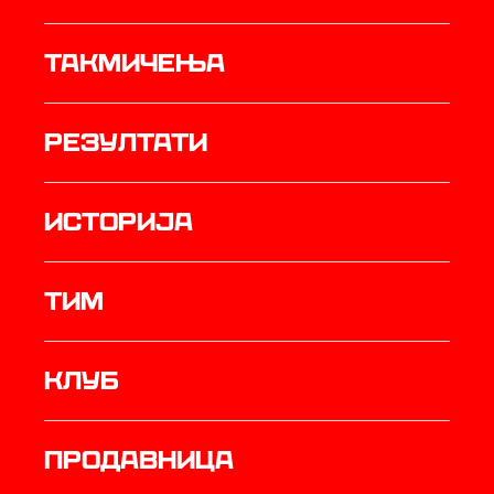
Такмичења
резултати
историја
ТИМ
Клуб
продавница