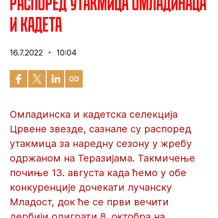
Распоред утакмица омладинаца
и кадета
16.7.2022
10:04
Омладинска и кадетска селекција
Црвене звезде, сазнале су распоред
утакмица за наредну сезону у жребу
одржаном на Теразијама. Такмичење
почиње 13. августа када ћемо у обе
конкуренције дочекати лучанску
Младост, док ће се први вечити
дербији одиграти 8. октобра на