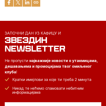
ЗАПОЧНИ ДАН УЗ КАФИЦУ И
ЗВЕЗДИН
NEWSLETTER
Не пропусти
најважније новости о утакмицама,
дешавањима и промоцијама твог омиљеног
клуба
!
Кратки имејлови за које ти треба 2 минута
Никад те нећемо спамовати небитним
информацијама
Email