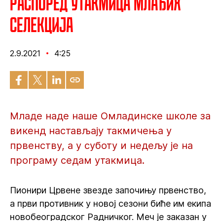
Распоред утакмица млађих
селекција
2.9.2021
4:25
Младе наде наше Омладинске школе за
викенд настављају такмичења у
првенству, а у суботу и недељу је на
програму седам утакмица.
Пионири Црвене звезде започињу првенство,
а први противник у новој сезони биће им екипа
новобеоградског Радничког. Меч је заказан у