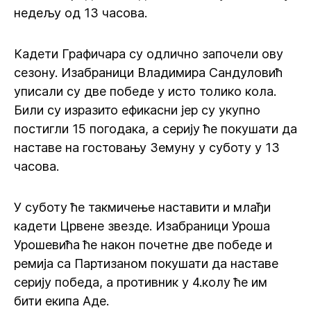
недељу од 13 часова.
Кадети Графичара су одлично започели ову
сезону. Изабраници Владимира Сандуловић
уписали су две победе у исто толико кола.
Били су изразито ефикасни јер су укупно
постигли 15 погодака, а серију ће покушати да
наставе на гостовању Земуну у суботу у 13
часова.
У суботу ће такмичење наставити и млађи
кадети Црвене звезде. Изабраници Уроша
Урошевића ће након почетне две победе и
ремија са Партизаном покушати да наставе
серију победа, а противник у 4.колу ће им
бити екипа Аде.