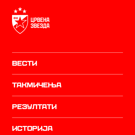
Вести
Такмичења
резултати
историја