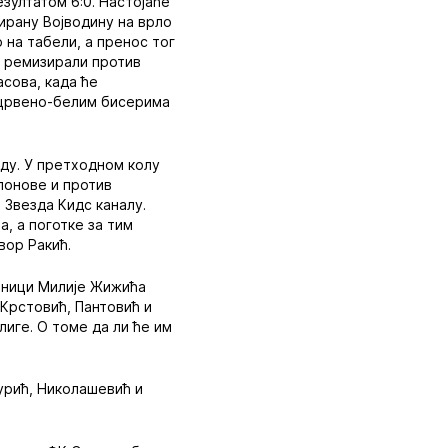
зултатом 6:0. Настојаће
ирану Војводину на врло
 на табели, а пренос тог
у ремизирали против
асова, када ће
 црвено-белим бисерима
аду. У претходном колу
 понове и против
а Звезда Кидс каналу.
а, а поготке за тим
вор Ракић.
аници Милије Жижића
 Крстовић, Пантовић и
лиге. О томе да ли ће им
урић, Николашевић и