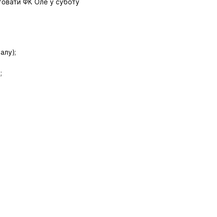
товати ФК Оле у суботу
алу);
;