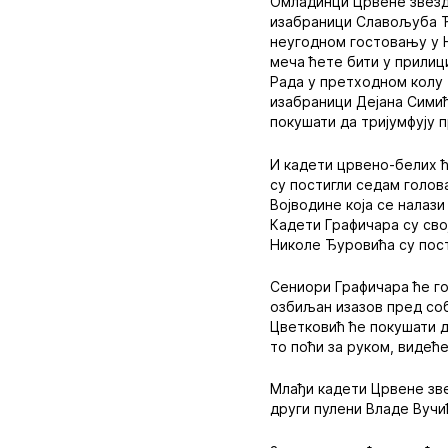
Омладинци Црвене звезде
изабраници Славољуба Ђо
неугодном гостовању у Н
меча ћете бити у прилиц
Рада у претходном колу (
изабраници Дејана Сими
покушати да тријумфују п
И кадети црвено-белих ћ
су постигли седам голов
Војводине која се налази
Кадети Графичара су свој
Николе Ђуровића су пост
Сениори Графичара ће г
озбиљан изазов пред соб
Цветковић ће покушати да
то поћи за руком, видећ
Млађи кадети Црвене зве
други пулени Владе Вучи