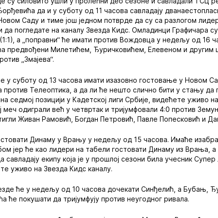
 су силовито ушли у пролећни део сезоне и савладали ТСЦ ре
рђевића да и у суботу од 11 часова савладају дванаестоплас
овом Саду и тиме још једном потврде да су са разлогом лидер
и да погледате на каналу Звезда Кидс. Омладинци Графичара с
1:1), а „поправни“ ће имати против Вождовца у недељу од 16 ч
ћа предвођени Милетићем, Ђуричковићем, Елевеном и другим
ротив „Змајева“.
е у суботу од 13 часова имати изазовно гостовање у Новом С
а против Телеоптика, а да ли ће нешто слично бити у стању да
 на седмој позицији у Кадетској лиги Србије, видећете уживо н
 меч одиграли већ у четвртак и тријумфовали 4:0 против Земун
игли Живан Рамовић, Богдан Петровић, Павле Попесковић и Да
остовати Динаму у Врању у недељу од 15 часова. Имаће изабр
ом јер ће као лидери на табели гостовати Динаму из Врања, а
 савладају екипу која је у прошлој сезони била учесник Супер 
ете уживо на Звезда Кидс каналу.
зде ће у недељу од 10 часова дочекати Синђелић, а Бубањ, Ђ
ћа ће покушати да тријумфују против неугодног ривала.