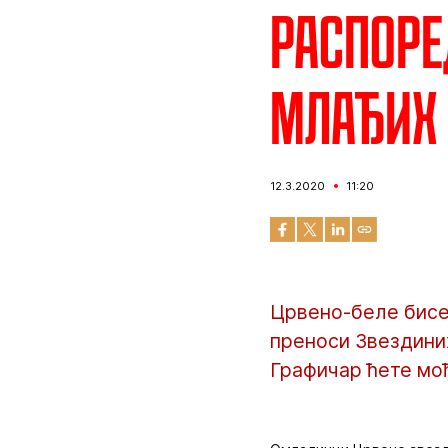
Распоре
млађих 
12.3.2020
11:20
Црвено-беле бисе
преноси Звездиних
Графичар ћете моћ