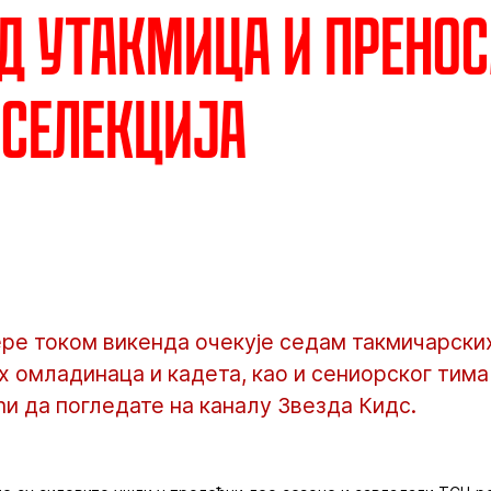
д утакмица и пренос
селекција
ре током викенда очекује седам такмичарских
 омладинаца и кадета, као и сениорског тима
и да погледате на каналу Звезда Кидс.