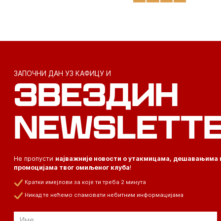
ЗАПОЧНИ ДАН УЗ КАФИЦУ И
ЗВЕЗДИН
NEWSLETT
Не пропусти
најважније новости о утакмицама, дешавањима 
промоцијама твог омиљеног клуба
!
Кратки имејлови за које ти треба 2 минута
Никад те нећемо спамовати небитним информацијама
Email