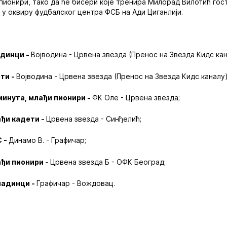
 пионири, тако да ће бисери које тренира Милорад Вилотић гос
 у оквиру фудбалског центра ФСБ на Ади Циганлији.
адинци -
Војводина - Црвена звезда (Пренос на Звезда Кидс кан
ети -
Војводина - Црвена звезда (Пренос на Звезда Кидс каналу)
 минута, млађи пионири -
ФК Оле - Црвена звезда;
ађи кадети -
Црвена звезда - Синђелић;
С -
Динамо В. - Графичар;
ађи пионири -
Црвена звезда Б - ОФК Београд;
ладинци -
Графичар - Вождовац.