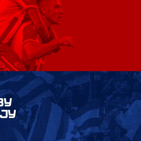
ВУ
ЈУ