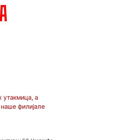
а
 утакмица, а
 наше филијале