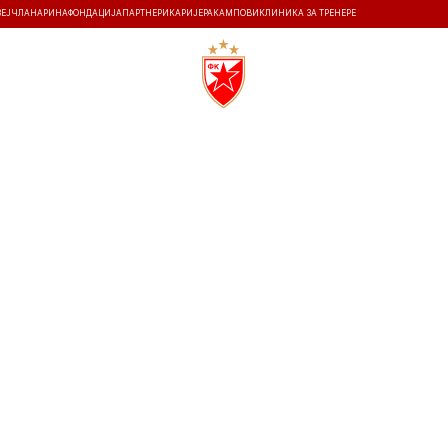
ЗЕЈ
ЧЛАНАРИНА
ФОНДАЦИЈА
ПАРТНЕРИ
КАРИЈЕРА
КАМПОВИ
КЛИНИКА ЗА ТРЕНЕРЕ
ТИ
ИСТОРИЈА
Т