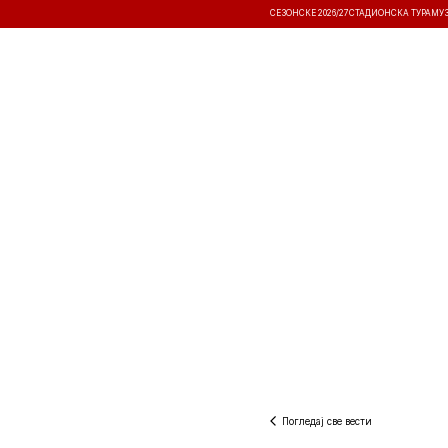
СЕЗОНСКЕ 2026/27
СТАДИОНСКА ТУРА
МУ
ВЕСТИ
ТАКМИЧЕЊА
РЕЗУЛТА
Погледај све вести