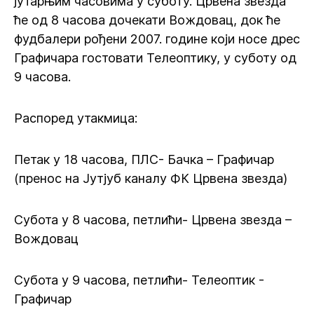
јутарњим часовима у суботу. Црвена звезда
ће од 8 часова дочекати Вождовац, док ће
фудбалери рођени 2007. године који носе дрес
Графичара гостовати Телеоптику, у суботу од
9 часова.
Распоред утакмица:
Петак у 18 часова, ПЛС- Бачка – Графичар
(пренос на Јутјуб каналу ФК Црвена звезда)
Субота у 8 часова, петлићи- Црвена звезда –
Вождовац
Субота у 9 часова, петлићи- Телеоптик -
Графичар