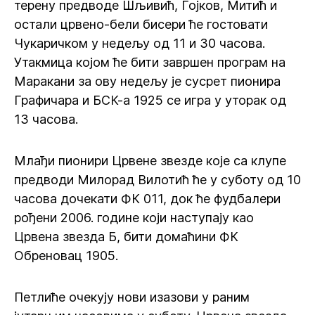
терену предводе Шљивић, Гојков, Митић и
остали црвено-бели бисери ће гостовати
Чукаричком у недељу од 11 и 30 часова.
Утакмица којом ће бити завршен програм на
Маракани за ову недељу је сусрет пионира
Графичара и БСК-а 1925 се игра у уторак од
13 часова.
Млађи пионири Црвене звезде које са клупе
предводи Милорад Вилотић ће у суботу од 10
часова дочекати ФК 011, док ће фудбалери
рођени 2006. године који наступају као
Црвена звезда Б, бити домаћини ФК
Обреновац 1905.
Петлиће очекују нови изазови у раним