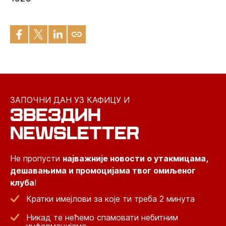
ЗАПОЧНИ ДАН УЗ КАФИЦУ И
ЗВЕЗДИН
NEWSLETTER
Не пропусти
најважније новости о утакмицама,
дешавањима и промоцијама твог омиљеног
клуба
!
Кратки имејлови за које ти треба 2 минута
Никад те нећемо спамовати небитним