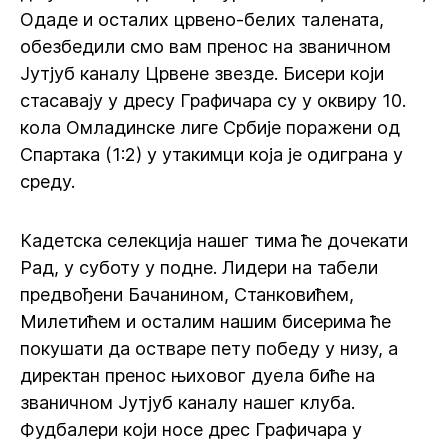
Одаде и осталих црвено-белих талената,
обезбедили смо вам пренос на званичном
Јутјуб каналу Црвене звезде. Бисери који
стасавају у дресу Графичара су у оквиру 10.
кола Омладинске лиге Србије поражени од
Спартака (1:2) у утакимци која је одиграна у
среду.
Кадетска селекција нашег тима ће дочекати
Рад, у суботу у подне. Лидери на табели
предвођени Бачанином, Станковићем,
Милетићем и осталим нашим бисерима ће
покушати да остваре пету победу у низу, а
директан пренос њиховог дуела биће на
званичном Јутјуб каналу нашег клуба.
Фудбалери који носе дрес Графичара у