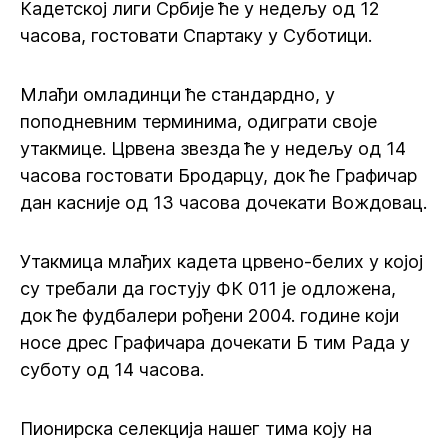
Кадетској лиги Србије ће у недељу од 12
часова, гостовати Спартаку у Суботици.
Млађи омладинци ће стандардно, у
поподневним терминима, одиграти своје
утакмице. Црвена звезда ће у недељу од 14
часова гостовати Бродарцу, док ће Графичар
дан касније од 13 часова дочекати Вождовац.
Утакмица млађих кадета црвено-белих у којој
су требали да гостују ФК 011 је одложена,
док ће фудбалери рођени 2004. године који
носе дрес Графичара дочекати Б тим Рада у
суботу од 14 часова.
Пионирска селекција нашег тима коју на