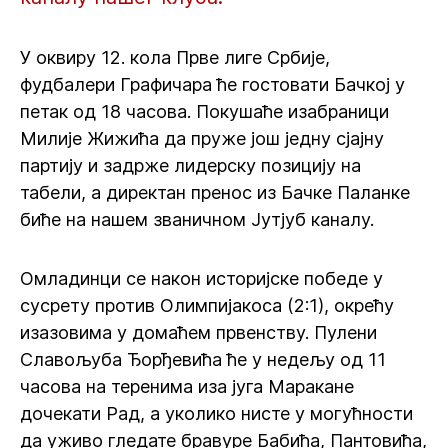
У оквиру 12. кола Прве лиге Србије,
фудбалери Графичара ће гостовати Бачкој у
петак од 18 часова. Покушаће изабраници
Милије Жижића да пруже још једну сјајну
партију и задрже лидерску позицију на
табели, а директан пренос из Бачке Паланке
биће на нашем званичном Јутјуб каналу.
Омладинци се након историјске победе у
сусрету против Олимпијакоса (2:1), окрећу
изазовима у домаћем првенству. Пулени
Славољуба Ђорђевића ће у недељу од 11
часова на теренима иза југа Маракане
дочекати Рад, а уколико нисте у могућности
да уживо гледате бравуре Бабића, Пантовића,