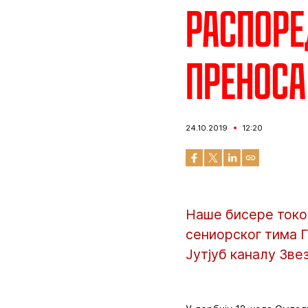
Распоре
преноса
24.10.2019
12:20
Наше бисере током
сениорског тима 
Јутјуб каналу Зве