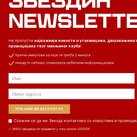
ЗВЕЗДИН
NEWSLETT
Не пропусти
најважније новости о утакмицама, дешавањима 
промоцијама твог омиљеног клуба
!
Кратки имејлови за које ти треба 2 минута
Никад те нећемо спамовати небитним информацијама
Email
Email
Слажем се да ме Звезда контактира са новостима и промоциј
⭐ 38502 звездаша се пријавило у току сезоне 2025/26