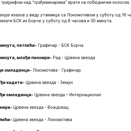
 тријумфом над “грађевинарима” врате на победнички колосек.
кује изазов у виду утакмице са Локомотивом у суботу од 16 ча
екати БСК из Борче у суботу од 8 часова и 30 минута.
 минута, петлићи-
Графичар - БСК Борча
 минута, млађи пионири-
Рад - Црвена звезда
ађи омладинци-
Локомотива - Графичар
ађи кадети-
Црвена звезда - Земун
лађи омладинци-
Црвена звезда – Интернационал
онири-
Црвена звезда - Вождовац
тлићи-
Црвена звезда - Локомотива