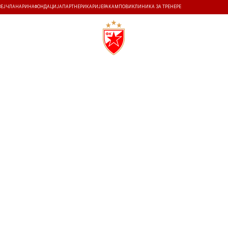
ЗЕЈ
ЧЛАНАРИНА
ФОНДАЦИЈА
ПАРТНЕРИ
КАРИЈЕРА
КАМПОВИ
КЛИНИКА ЗА ТРЕНЕРЕ
ТИ
ИСТОРИЈА
Т