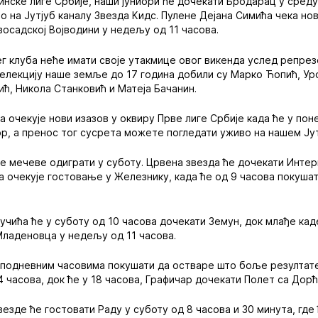
инске лиге Србије, наши јуниори ће дочекати Бродарац у среду
о на Јутјуб каналу Звезда Кидс. Пулене Дејана Симића чека нов
осадској Војводини у недељу од 11 часова.
г клуба неће имати своје утакмице овог викенда услед репре
селекцију наше земље до 17 година добили су Марко Ћопић, Ур
ћ, Никола Станковић и Матеја Бачанин.
 очекује нови изазов у оквиру Прве лиге Србије када ће у пон
р, а пренос тог сусрета можете погледати уживо на нашем Јут
е мечеве одиграти у суботу. Црвена звезда ће дочекати Интер
 очекује гостовање у Железнику, када ће од 9 часова покушат
чића ће у суботу од 10 часова дочекати Земун, док млађе кад
ладеновца у недељу од 11 часова.
оподневним часовима покушати да остваре што боље резултате
 часова, док ће у 18 часова, Графичар дочекати Полет са Дорћ
езде ће гостовати Раду у суботу од 8 часова и 30 минута, гд