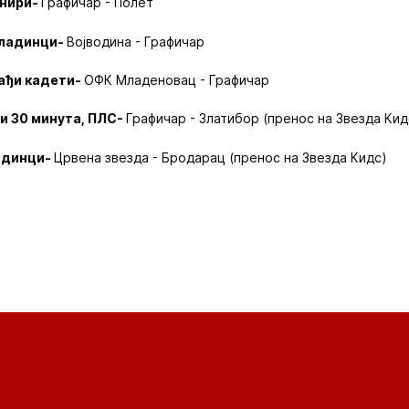
онири-
Графичар - Полет
младинци-
Војводина - Графичар
лађи кадети-
ОФК Младеновац - Графичар
 и 30 минута, ПЛС-
Графичар - Златибор (пренос на Звезда Кид
ладинци-
Црвена звезда - Бродарац (пренос на Звезда Кидс)