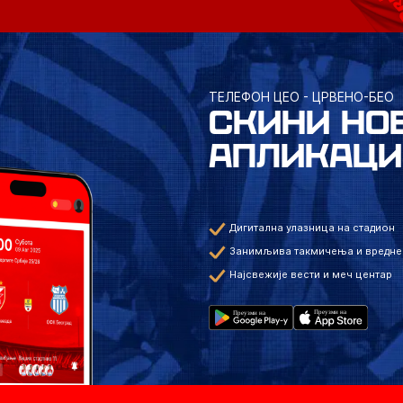
ТЕЛЕФОН ЦЕО - ЦРВЕНО-БЕО
СКИНИ НО
АПЛИКАЦИ
Дигитална улазница на стадион
Занимљива такмичења и вредне
Најсвежије вести и меч центар