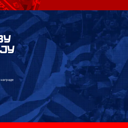
ВУ
ЈУ
 награде