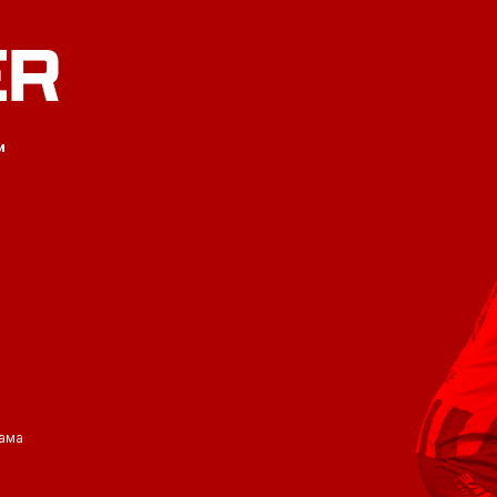
ER
и
ама