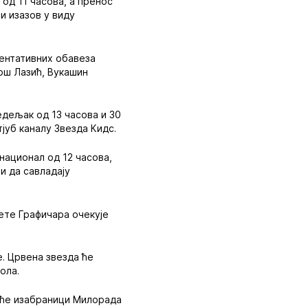
 од 11 часова, а пренос
и изазов у виду
зентативних обавеза
ош Лазић, Вукашин
едељак од 13 часова и 30
јуб каналу Звезда Кидс.
национал од 12 часова,
и да савладају
ете Графичара очекује
. Црвена звезда ће
ола.
е ће изабраници Милорада