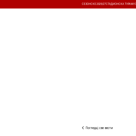
СЕЗОНСКЕ 2026/27
СТАДИОНСКА ТУРА
МУ
ВЕСТИ
ТАКМИЧЕЊА
РЕЗУЛТА
Погледај све вести