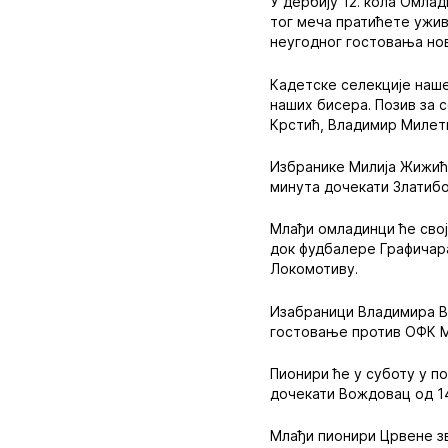
У дербију 12. кола Омлад
тог меча пратићете ужив
неугодног гостовања нов
Кадетске селекције наше
наших бисера. Позив за 
Крстић, Владимир Милети
Избранике Милија Жижића
минута дочекати Златибо
Млађи омладинци ће свој
док фудбалере Графичара
Локомотиву.
Изабраници Владимира Ву
гостовање против ОФК М
Пионири ће у суботу у п
дочекати Вождовац од 14
Млађи пионири Црвене зв