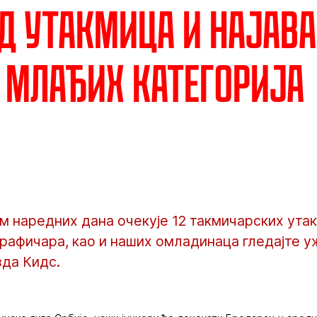
д утакмица и најава
 млађих категорија
 наредних дана очекује 12 такмичарских утак
Графичара, као и наших омладинаца гледајте 
зда Кидс.