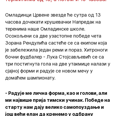
Омладинци Црвене звезде ће сутра од 13
часова дочекати крушевачки Напредак на
теренима наше Омладинске школе.
Осокољени са две узастопне победе чета
Зорана Рендулића састеће се са екипом која
је забележила један реми и пораз. Хитроноги
бочни фудбалер - Лука Стојсављевић се са
три постигнута гола на две утакмице налази у
сјајној форми и радује се новом мечу у
домаћем шампионату.
- Радује ме лична форма, као и голови, али
ми највише прија тимски учинак. Победе на
старту нам дају велико самопоуздање и
још већи елан да кренемо у одбрану