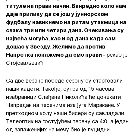
титуле на прави начин. Ванредно коло нам
даје прилику да се још у јуниорском
фудбалу навикнемо на ритам утакмица на
свака три или четири дана. Очекивања су
највећа могућа, као и од дана када сам
дошао у Звезду. Желимо да против
Напретка покажемо да смо прави -
рекао је
Стојсављевић.
Са две везане победе сезону су стартовали
наши кадети. Такође, сутра од 15 часова
изабраници Слађана Николића ће дочекати
Напредак на теренима иза југа Маракане. У
претходном колу наши бисери су савладали
Телеоптик на гостујућем терену са 4:0, а један
од запаженијих на мечу био је луцидни