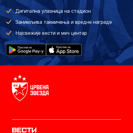
Дигитална улазница на стадион
Занимљива такмичења и вредне награде
Најсвежије вести и меч центар
Вести