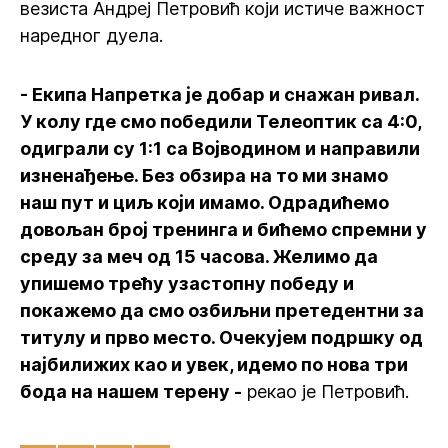
везиста Андреј Петровић који истиче важност
наредног дуела.
- Екипа Напретка је добар и снажан ривал.
У колу где смо победили Телеоптик са 4:0,
одиграли су 1:1 са Војводином и направили
изненађење. Без обзира на то ми знамо
наш пут и циљ који имамо. Одрадићемо
довољан број тренинга и бићемо спремни у
среду за меч од 15 часова. Желимо да
упишемо трећу узастопну победу и
покажемо да смо озбиљни претедентни за
титулу и прво место. Очекујем подршку од
најбилижих као и увек, идемо по нова три
бода на нашем терену -
рекао је Петровић.