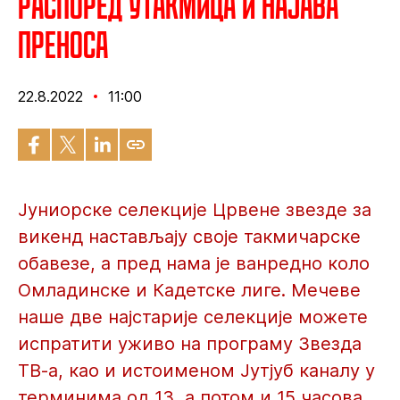
Распоред утакмица и најава
преноса
22.8.2022
11:00
Јуниорске селекције Црвене звезде за
викенд настављају своје такмичарске
обавезе, а пред нама је ванредно коло
Омладинске и Кадетске лиге. Мечеве
наше две најстарије селекције можете
испратити уживо на програму Звезда
ТВ-а, као и истоименом Јутјуб каналу у
терминима од 13, а потом и 15 часова.