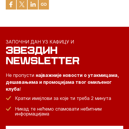
ЗАПОЧНИ ДАН УЗ КАФИЦУ И
ЗВЕЗДИН
NEWSLETTER
Не пропусти
најважније новости о утакмицама,
дешавањима и промоцијама твог омиљеног
клуба
!
Кратки имејлови за које ти треба 2 минута
Никад те нећемо спамовати небитним
информацијама
Email