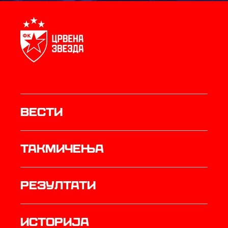
Вести
Такмичења
резултати
историја