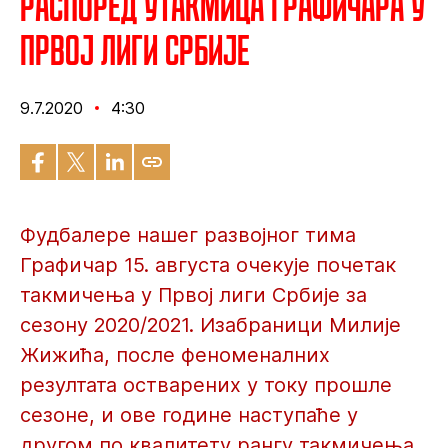
Распоред утакмица Графичара у
Првој лиги Србије
9.7.2020
4:30
Фудбалере нашег развојног тима
Графичар 15. августа очекује почетак
такмичења у Првој лиги Србије за
сезону 2020/2021. Изабраници Милије
Жижића, после феноменалних
резултата остварених у току прошле
сезоне, и ове године наступаће у
другом по квалитету рангу такмичења.