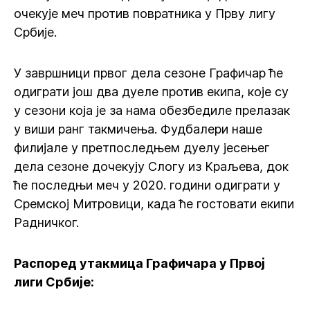
очекује меч против повратника у Прву лигу
Србије.
У завршници првог дела сезоне Графичар ће
одиграти још два дуеле против екипа, које су
у сезони која је за нама обезбедиле прелазак
у виши ранг такмичења. Фудбалери наше
филијале у претпоследњем дуелу јесењег
дела сезоне дочекују Слогу из Краљева, док
ће последњи меч у 2020. години одиграти у
Сремској Митровици, када ће гостовати екипи
Радничког.
Распоред утакмица Графичара у Првој
лиги Србије: