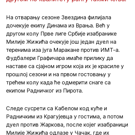
На отварању сезоне Звездина филијала
дочекује екипу Динама из Врања. Већ у
другом колу Прве лиге Србије изабранике
Милије Жижића очекује још један дуел на
теренима иза југа Маракане против ИМТ-а.
Фудбалери Графичара имаће прилику да
наставе са сјајном игром која их је красиле у
прошлој сезони и на првом гостовању у
трећем колу када ће одмерити снаге са
екипом Радничког из Пирота.
Следе сусрети са Кабелом код куће и
Радничким из Крагујевца у гостима, а потом
дуел против Жаркова, после којег изабраници
Милије Жижића одлазе у Чачак, где их