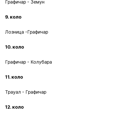
Графичар - Земун
9. коло
Лозница -Графичар
10. коло
Графичар - Колубара
11. коло
Траyал - Графичар
12. коло