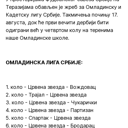
Теразијама обављен је жреб за Омладинску и
Кадетску лигу Србије. Такмичења почињу 17.
августа, док ће први вечити дербији бити
одиграни већ у четвртом колу на теренима
наше Омладинске школе.
ОМЛАДИНСКА ЛИГА СРБИЈЕ:
1. коло - Црвена звезда - Вождовац
2. коло - Трајал - Црвена звезда
3. коло - Црвена звезда - Чукарички
4. коло - Црвена звезда - Партизан
5. коло - Спартак - Црвена звезда
6. коло - Црвена звезда - Бродарац