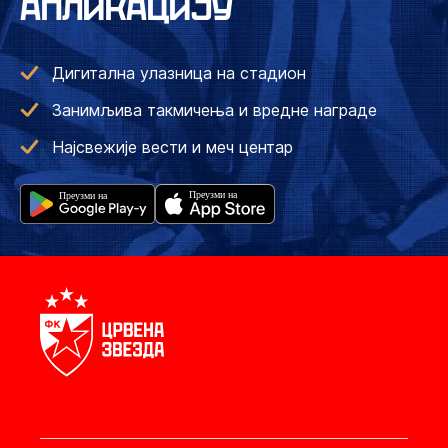
АПЛИКАЦИЈУ
Дигитална улазница на стадион
Занимљива такмичења и вредне награде
Најсвежије вести и меч центар