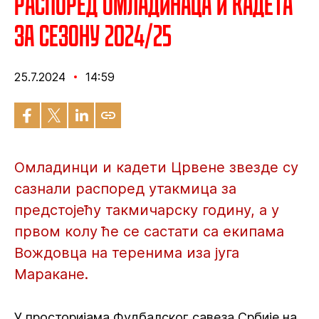
Распоред омладинаца и кадета
за сезону 2024/25
25.7.2024
14:59
Омладинци и кадети Црвене звезде су
сазнали распоред утакмица за
предстојећу такмичарску годину, а у
првом колу ће се састати са екипама
Вождовца на теренима иза југа
Маракане.
У просторијама Фудбалског савеза Србије на