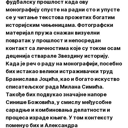
фудбалску прошлост када ову
монографију спусте на радни сто и упусте
се у читање текстова прожетих богатим
историјским чињеницама. Фотографски
материјал пружа снажан визуелни
повратак у прошлост и непосредан
контакт са личностима које су током осам
деценија стварале Звездину историју.
Када је реч о раду на монографији, посебно
бих истакао велики истраживачки труд
Бранислава Јоцића, као и богато искуство
списатељског рада Милана Симића.
Такође бих подвукао значајне напоре
Синише Божовића, у смислу међусобне
сарадње и комбиновања делатности и
процеса израде књиге. У том контексту
поменуо бих и Александра