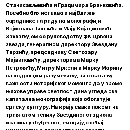
Станисављевића и Градимира Бранковића.
Посебно бих истакао и најближе
сараднике на раду на монографији
Војислава Јакшића и Мају Којадиновић.
Захваљујем се руководству ФК Црвена
звезда, генералном директору Звездану
Терзићу, председнику Светозару
Мијаиловићу, директорима Марку
Петровићу, Митру Мркели и Марку Марину
на подршци и разумевању, на схватању
важности историјског момента да у време
њихове управе светлост дана угледа ова
капитална монографија која обогаћује
српску културу. На крају сваки покрет на
травнатом тепиху Звездиног стадиона
изазива узбуђеност, емоцију, осећај