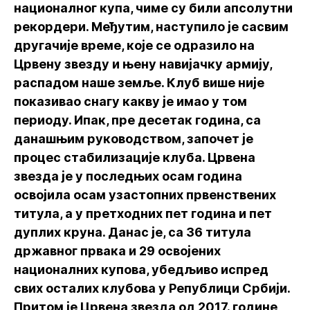
националног купа, чиме су били апсолутни
рекордери. Међутим, наступило је сасвим
другачије време, које се одразило на
Црвену звезду и њену навијачку армију,
распадом наше земље. Клуб више није
показивао снагу какву је имао у том
периоду. Ипак, пре десетак година, са
данашњим руководством, започет је
процес стабилизације клуба. Црвена
звезда је у последњих осам година
освојила осам узастопних првенствених
титула, а у претходних пет година и пет
дуплих круна. Данас је, са 36 титула
државног првака и 29 освојених
националних купова, убедљиво испред
свих осталих клубова у Републици Србији.
Притом је Црвена звезда од 2017. године