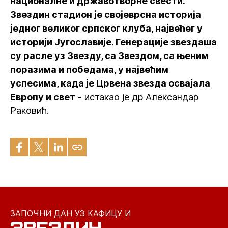
националне и државотворне свести.
Звездин стадион је својеврсна историја
једног великог српског клуба, највећег у
историји Југославије. Генерације звездаша
су расле уз Звезду, са Звездом, са њеним
поразима и победама, у највећим
успесима, када је Црвена звезда освајала
Европу и свет
- истакао је др Александар
Раковић.
ЗАПОЧНИ ДАН УЗ КАФИЦУ И