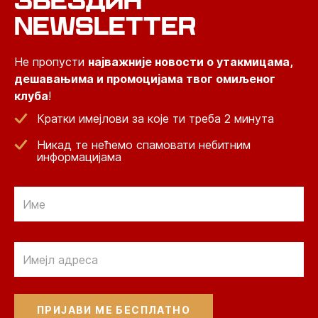
ЗВЕЗДИН
NEWSLETTER
Не пропусти
најважније новости о утакмицама,
дешавањима и промоцијама твог омиљеног
клуба
!
Кратки имејлови за које ти треба 2 минута
Никад те нећемо спамовати небитним
информацијама
Email
Email