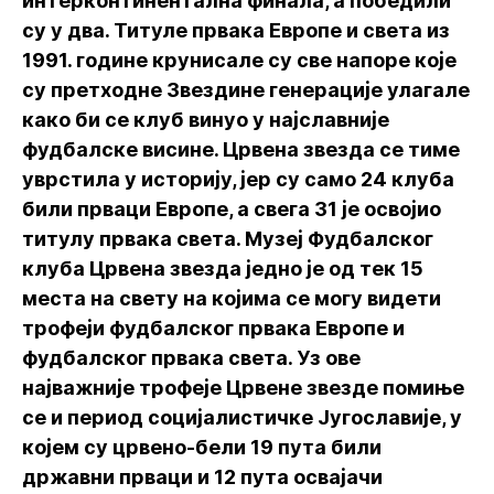
интерконтинентална финала, а победили
су у два. Титуле првака Европе и света из
1991. године крунисале су све напоре које
су претходне Звездине генерације улагале
како би се клуб винуо у најславније
фудбалске висине. Црвена звезда се тиме
уврстила у историју, јер су само 24 клуба
били прваци Европе, а свега 31 је освојио
титулу првака света. Музеј Фудбалског
клуба Црвена звезда једно је од тек 15
места на свету на којима се могу видети
трофеји фудбалског првака Европе и
фудбалског првака света. Уз ове
најважније трофеје Црвене звезде помиње
се и период социјалистичке Југославије, у
којем су црвено-бели 19 пута били
државни прваци и 12 пута освајачи