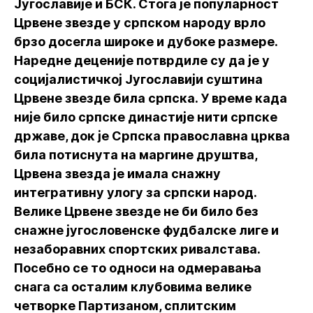
Југославије и БСК. Стога је популарност
Црвене звезде у српском народу врло
брзо досегла широке и дубоке размере.
Наредне деценије потврдиле су да је у
социјалистичкој Југославији суштина
Црвене звезде била српска. У време када
није било српске династије нити српске
државе, док је Српска православна црква
била потиснута на маргине друштва,
Црвена звезда је имала снажну
интегративну улогу за српски народ.
Велике Црвене звезде не би било без
снажне југословенске фудбалске лиге и
незаборавних спортских ривалстава.
Посебно се то односи на одмеравања
снага са осталим клубовима велике
четворке Партизаном, сплитским