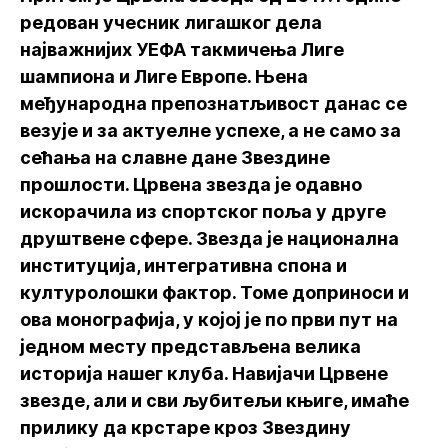
редован учесник лигашког дела
најважнијих УЕФА такмичења Лиге
шампиона и Лиге Европе. Њена
међународна препознатљивост данас се
везује и за актуелне успехе, а не само за
сећања на славне дане Звездине
прошлости. Црвена звезда је одавно
искорачила из спортског поља у друге
друштвене сфере. Звезда је национална
институција, интегративна спона и
културолошки фактор. Томе доприноси и
ова монографија, у којој је по први пут на
једном месту представљена велика
историја нашег клуба. Навијачи Црвене
звезде, али и сви љубитељи књиге, имаће
прилику да крстаре кроз Звездину