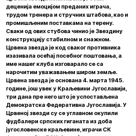
деценија емоцијом преданих играча,
трудом тренера и стручних штабова, као и
промишљеним поставкама на терену.
Сваки од ових стубова чинио је Звездину
конструкцију стабилном и снажном.
Црвена звезда је код сваког противника
изазивала осећај посебног поштовања, а
име нашег клуба изговарало се са
нарочитим уважавањем широм земље.
Црвена звезда је основана 4. марта 1945.
године, још увек у Краљевини Југославији,
три дана пре него што је успостављена
Демократска Федеративна Југославија. У
Црвеној звезди су се углавном окупили
фудбалери српских гиганата из доба
југословенске краљевине, играчи СК