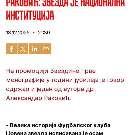
Раковић: Звезда је национална
институција
18.12.2025
21:30
На промоцији Звездине прве
монографије у години јубилеја је говор
одржао и један од аутора др
Александар Раковић.
-
Велика историја Фудбалског клуба
Црвена звезда исписивана је осам