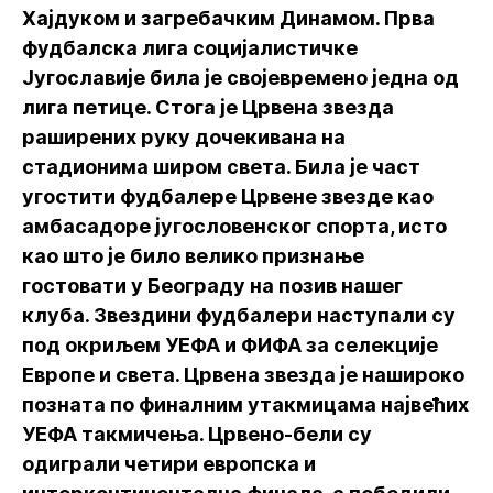
Хајдуком и загребачким Динамом. Прва
фудбалска лига социјалистичке
Југославије била је својевремено једна од
лига петице. Стога је Црвена звезда
раширених руку дочекивана на
стадионима широм света. Била је част
угостити фудбалере Црвене звезде као
амбасадоре југословенског спорта, исто
као што је било велико признање
гостовати у Београду на позив нашег
клуба. Звездини фудбалери наступали су
под окриљем УЕФА и ФИФА за селекције
Европе и света. Црвена звезда је нашироко
позната по финалним утакмицама највећих
УЕФА такмичења. Црвено-бели су
одиграли четири европска и