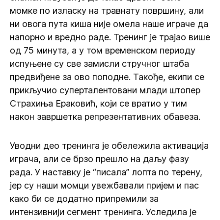
момке по изласку на травнату површину, али
ни овога пута киша није омела наше играче да
напорно и вредно раде. Тренинг је трајао више
од 75 минута, а у том временском периоду
испуњене су све замисли стручног штаба
предвиђене за ово поподне. Такође, екипи се
прикључио суперталентовани млади штопер
Страхиња Ераковић, који се вратио у тим
након завршетка репрезентативних обавеза.
Уводни део тренинга је обележила активација
играча, али се брзо прешло на даљу фазу
рада. У наставку је “писала” лопта по терену,
јер су наши момци увежбавали пријем и пас
како би се додатно припремили за
интензивнији сегмент тренинга. Уследила је