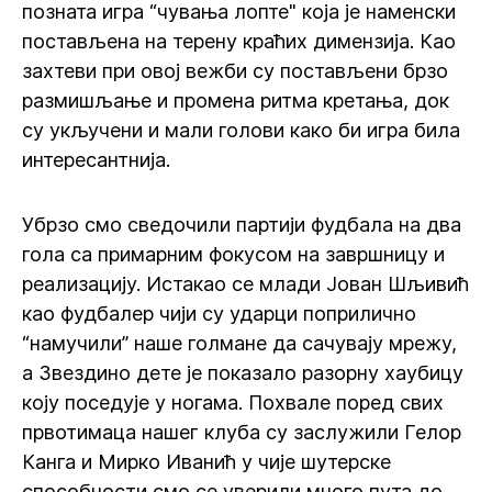
позната игра “чувања лопте" која је наменски
постављена на терену краћих димензија. Као
захтеви при овој вежби су постављени брзо
размишљање и промена ритма кретања, док
су укључени и мали голови како би игра била
интересантнија.
Убрзо смо сведочили партији фудбала на два
гола са примарним фокусом на завршницу и
реализацију. Истакао се млади Јован Шљивић
као фудбалер чији су ударци поприлично
“намучили” наше голмане да сачувају мрежу,
а Звездино дете је показало разорну хаубицу
коју поседује у ногама. Похвале поред свих
првотимаца нашег клуба су заслужили Гелор
Канга и Мирко Иванић у чије шутерске
способности смо се уверили много пута до