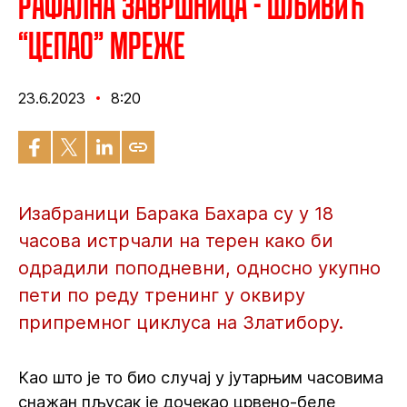
Рафална завршница - Шљивић
“цепао” мреже
23.6.2023
8:20
Изабраници Барака Бахара су у 18
часова истрчали на терен како би
одрадили поподневни, односно укупно
пети по реду тренинг у оквиру
припремног циклуса на Златибору.
Као што је то био случај у јутарњим часовима
снажан пљусак је дочекао црвено-беле