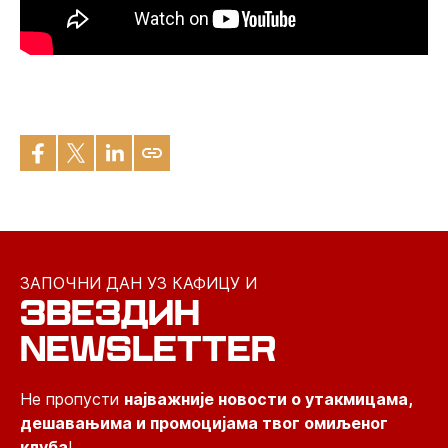
ЗАПОЧНИ ДАН УЗ КАФИЦУ И
ЗВЕЗДИН
NEWSLETTER
Не пропусти
најважније новости о утакмицама,
дешавањима и промоцијама твог омиљеног
клуба
!