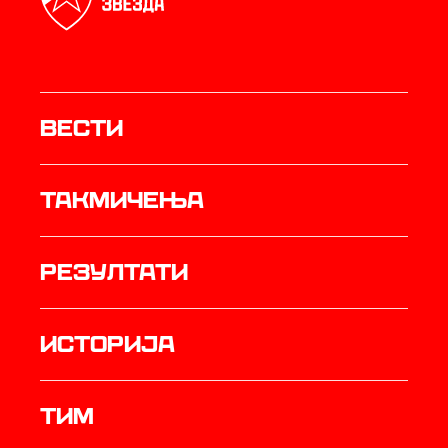
Вести
Такмичења
резултати
историја
ТИМ