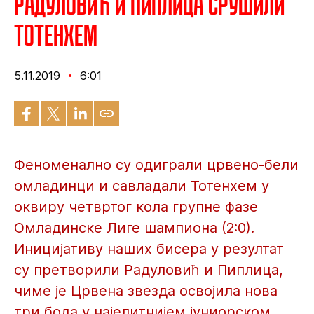
Радуловић и Пиплица срушили
Тотенхем
5.11.2019
6:01
Феноменално су одиграли црвено-бели
омладинци и савладали Тотенхем у
оквиру четвртог кола групне фазе
Омладинске Лиге шампиона (2:0).
Иницијативу наших бисера у резултат
су претворили Радуловић и Пиплица,
чиме је Црвена звезда освојила нова
три бода у најелитнијем јуниорском