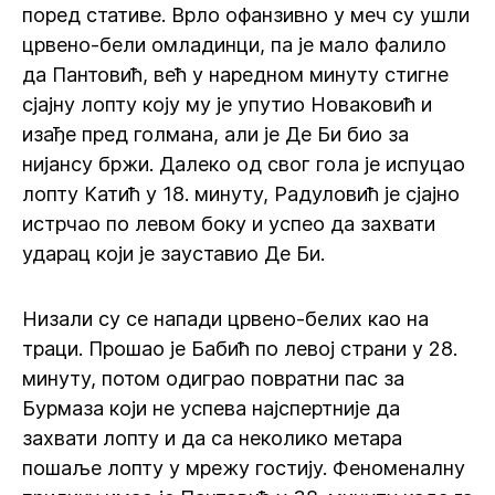
поред стативе. Врло офанзивно у меч су ушли
црвено-бели омладинци, па је мало фалило
да Пантовић, већ у наредном минуту стигне
сјајну лопту коју му је упутио Новаковић и
изађе пред голмана, али је Де Би био за
нијансу бржи. Далеко од свог гола је испуцао
лопту Катић у 18. минуту, Радуловић је сјајно
истрчао по левом боку и успео да захвати
ударац који је зауставио Де Би.
Низали су се напади црвено-белих као на
траци. Прошао је Бабић по левој страни у 28.
минуту, потом одиграо повратни пас за
Бурмаза који не успева најспертније да
захвати лопту и да са неколико метара
пошаље лопту у мрежу гостију. Феноменалну