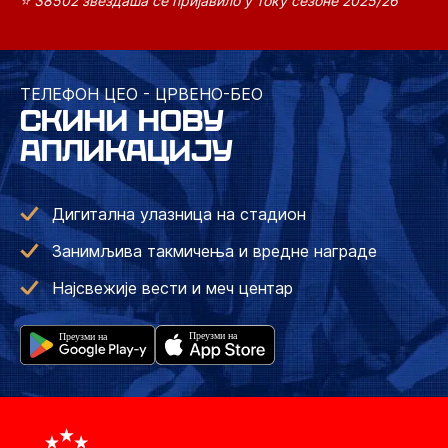
⭐ 38502 звездаша се пријавило у току сезоне 2025/26
ТЕЛЕФОН ЦЕО - ЦРВЕНО-БЕО
СКИНИ НОВУ
АПЛИКАЦИЈУ
Дигитална улазница на стадион
Занимљива такмичења и вредне награде
Најсвежије вести и меч центар