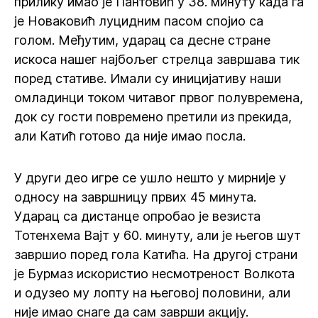
прилику имао је Пантовић у 38. минуту када га
је Новаковић луцидним пасом спојио са
голом. Међутим, ударац са десне стране
искоса нашег најбољег стрелца завршава тик
поред стативе. Имали су иницијативу наши
омладинци током читавог првог полувремена,
док су гости повремено претили из прекида,
али Катић готово да није имао посла.
У други део игре се ушло нешто у мирније у
односу на завршницу првих 45 минута.
Ударац са дистанце опробао је везиста
Тотенхема Вајт у 60. минуту, али је његов шут
завршио поред гола Катића. На другој страни
је Бурмаз искористио несмотреност Волкота
и одузео му лопту на његовој половини, али
није имао снаге да сам заврши акцију.