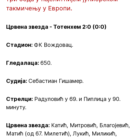
такмичењу у Европи.
Црвена звезда - Тотенхем 2:0 (0:0)
Стадион:
ФК Вождовац.
Гледалаца:
650.
Судија:
Себастиан Гишамер.
Стрелци:
Радуловић у 69. и Пиплица у 90.
минуту.
Црвена звезда:
Катић, Митровић, Благојевић,
Матић (од 67. Милетић), Лукић, Миликић,