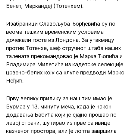
Бенет, Маркандеј (Тотенхем).
Изабраници Славољуба Ђорђевића су по
веома тешким временским условима
дочекали госте из Лондона. За утакмицу
против Тотенхе, шеф стручног штаба наших
талената прекомандовао је Марка Ћопића и
Владимира Милетића из кадетске селекције
црвено-белих коју са клупе предводи Марко
Неђић.
Прву велику прилику за наш тим имао је
Бурмаз у 13. минуту меча, када је након
додавања Бабића који је сјајно прошао по
левој страни, шутирао из прве са ивице
казненог простора, али је лопта завршила