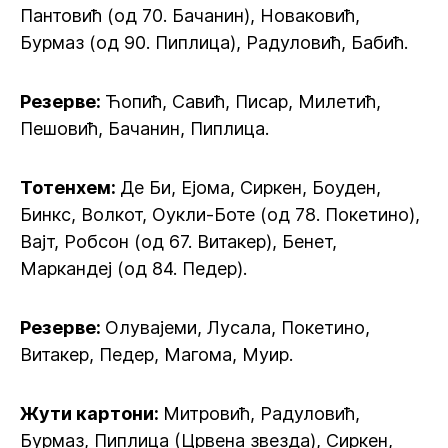
Пантовић (од 70. Бачанин), Новаковић,
Бурмаз (од 90. Пиплица), Радуловић, Бабић.
Резерве:
Ћопић, Савић, Писар, Милетић,
Пешовић, Бачанин, Пиплица.
Тотенхем:
Де Би, Ејома, Сиркен, Боуден,
Бинкс, Волкот, Оукли-Боте (од 78. Покетино),
Вајт, Робсон (од 67. Витакер), Бенет,
Маркандеј (од 84. Педер).
Резерве:
Олувајеми, Лусала, Покетино,
Витакер, Педер, Магома, Муир.
Жути картони:
Митровић, Радуловић,
Бурмаз, Пиплица (Црвена звезда), Сиркен,