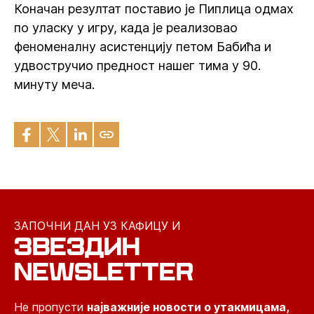
Коначан резултат поставио је Пиплица одмах
по уласку у игру, када је реализовао
феноменалну асистенцију петом Бабића и
удвостручио предност нашег тима у 90.
минуту меча.
ЗАПОЧНИ ДАН УЗ КАФИЦУ И
ЗВЕЗДИН
NEWSLETTER
Не пропусти
најважније новости о утакмицама,