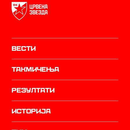
Вести
Такмичења
резултати
историја