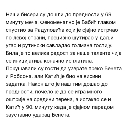
Наши бисери су дошли до предности у 69.
минуту меча. Феноменално је Бабић главом
спустио за Радуловића који је сјајно истрчао
по левој страни, прецизно шутирао у даљи
угао и рутински савладао голмана гостију.
Била је то велика радост за наше таленте чија
се иницијатива коначно исплатила.
Покушавали су гости да узврате преко Бенета
и Робсона, али Катић је био на висини
задатка. Након што је наш тим дошао до
предности, почело је да се игра много
оштрије на средини терена, а истакао се и
Катић у 90. минуту када је сјајном парадом
зауставио ударац Бенета.