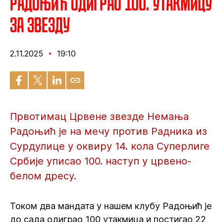
Радоњић одиграо 100. утакмицу
за Звезду
2.11.2025
19:10
Првотимац Црвене звезде Немања
Радоњић је на мечу против Радника из
Сурдулице у оквиру 14. кола Суперлиге
Србије уписао 100. наступ у црвено-
белом дресу.
Током два мандата у нашем клубу Радоњић је
до сада одиграо 100 утакмица и постигао 22