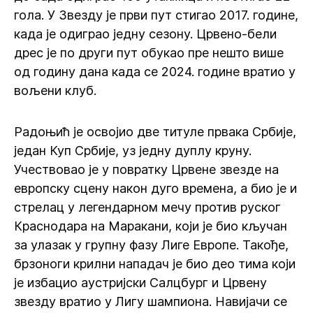
гола. У Звезду је први пут стигао 2017. године,
када је одиграо једну сезону. Црвено-бели
дрес је по други пут обукао пре нешто више
од годину дана када се 2024. године вратио у
вољени клуб.
Радоњић је освојио две титуле првака Србије,
један Куп Србије, уз једну дуплу круну.
Учествовао је у повратку Црвене звезде на
европску сцену након дуго времена, а био је и
стрелац у легендарном мечу против руског
Краснодара на Маракани, који је био кључан
за улазак у групну фазу Лиге Европе. Такође,
брзоноги крилни нападач је био део тима који
је избацио аустријски Салцбург и Црвену
звезду вратио у Лигу шампиона. Навијачи се