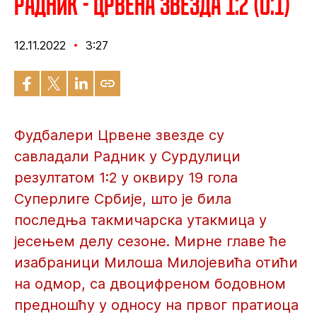
Радник - Црвена звезда 1:2 (0:1)
12.11.2022
3:27
Фудбалери Црвене звезде су
савладали Радник у Сурдулици
резултатом 1:2 у оквиру 19 гола
Суперлиге Србије, што је била
последња такмичарска утакмица у
јесењем делу сезоне. Мирне главе ће
изабраници Милоша Милојевића отићи
на одмор, са двоцифреном бодовном
предношћу у односу на првог пратиоца