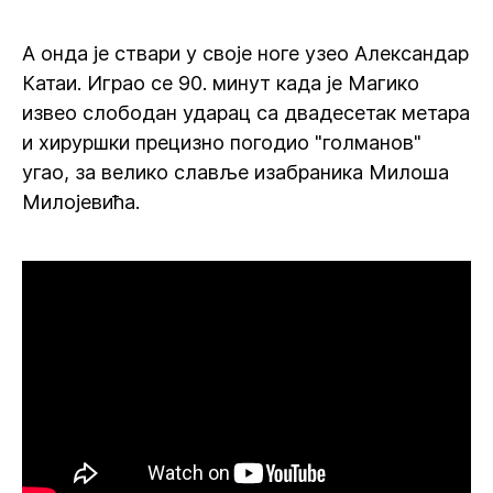
А онда је ствари у своје ноге узео Александар
Катаи. Играо се 90. минут када је Магико
извео слободан ударац са двадесетак метара
и хируршки прецизно погодио "голманов"
угао, за велико славље изабраника Милоша
Милојевића.