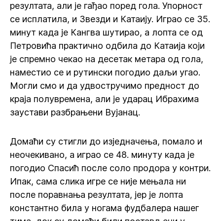
резултата, али је гађао поред гола. Упорност
се исплатила, и Звезди и Катаију. Играо се 35.
минут када је Кангва шутирао, а лопта се од
Петровића практично одбила до Катаија који
је спремно чекао на десетак метара од гола,
наместио се и рутински погодио даљи угао.
Могли смо и да удвостручимо предност до
краја полувремена, али је ударац Ибрахима
заустави разбрањени Вујанац.
Домаћи су стигли до изједначења, помало и
неочекивано, а играо се 48. минуту када је
погодио Спасић после соло продора у контри.
Ипак, сама слика игре се није мењала ни
после поравнања резултата, јер је лопта
константно била у ногама фудбалера нашег