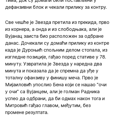
тима, док су домаћи били постављени у
дефанзивни блок и чекали прилику за контру.
Све чешће је Звезда претила из прекида, прво
из корнера, а онда и из слободњака, али је
Вујанац заиста био расположен за одбране
данас. Дочекали су домаћи прилику из контре
када је Дуроњић спољним делом стопала, из
изгледне позиције, гађао поред стативе у 78.
минуту. Узвратила је Звезда у наредна два
минута и показала да је спремна да уђе у
тоталну офанзиву у финишу меча. Прво је
Мијаиловић упослио Бена који се нашао "очи
у очи" са Вујанцем, али је голман Радника
успео да одбрани, да би одмах након тога и
Митровић гађао главом, међутим, без
промене резултата.