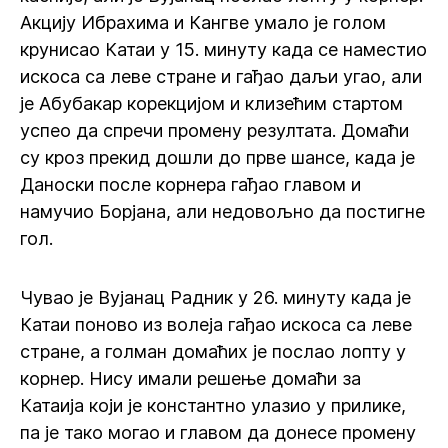
Акцију Ибрахима и Кангве умало је голом
крунисао Катаи у 15. минуту када се наместио
искоса са леве стране и гађао даљи угао, али
је Абубакар корекцијом и клизећим стартом
успео да спречи промену резултата. Домаћи
су кроз прекид дошли до прве шансе, када је
Даноски после корнера гађао главом и
намучио Борјана, али недовољно да постигне
гол.
Чувао је Вујанац Радник у 26. минуту када је
Катаи поново из волеја гађао искоса са леве
стране, а голман домаћих је послао лопту у
корнер. Нису имали решење домаћи за
Катаија који је константно улазио у прилике,
па је тако могао и главом да донесе промену