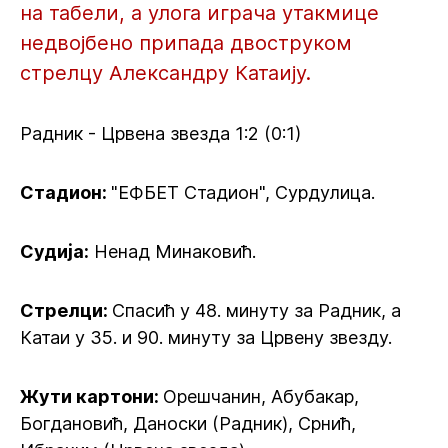
на табели, а улога играча утакмице
недвојбено припада двоструком
стрелцу Александру Катаију.
Радник - Црвена звезда 1:2 (0:1)
Стадион:
"ЕФБЕТ Стадион", Сурдулица.
Судија:
Ненад Минаковић.
Стрелци:
Спасић у 48. минуту за Радник, а
Катаи у 35. и 90. минуту за Црвену звезду.
Жути картони:
Орешчанин, Абубакар,
Богдановић, Даноски (Радник), Срнић,