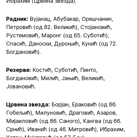
Ибрахим (Црвена звезда).
Радник:
Вујанац, Абубакар, Орешчанин,
Петровић (од 82. Великић), Стојановић,
Рустемовић, Маронг (од 65. Суботић),
Спасић, Даноски, Дуроњић, Кунић (од 72.
Богдановић).
Резерве:
Костић, Суботић, Пинто,
Богдановић, Милић, Јањић, Великић,
Јовановић.
Црвена звезда:
Борјан, Ераковић (од 86.
Гобељић), Милуновић, Драговић, Азаров,
Мијаиловић (од 86. Саного), Кангва (од 66.
Срнић), Иванић (од 46. Митровић), Ибрахим,