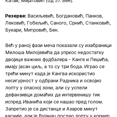
Катаи, Мијатовић (од 57. Бен).
Резерве:
Васиљевић, Богдановић, Панков,
Лековић, Гобељић, Саного, Срнић, Станковић,
Букари, Митровић, Бен.
Већ у раној фази меча показали су изабраници
Милоша Милојевића да упркос недостатку
двојице важних фудбалера - Канге и Пешића,
имају јасан циљ, а то су три бода. Играо се
трећи минут када је Кангва искористио
несигурност у одбрани Радника и освојио
лопту у опасној зони, али су успели
дефанзивци домаћих да интервенишу тик
испред Иванића који се нашао пред голом.
Запретио је са дистанце и Азаров минут
касније, али је Вујанац послао лопту у корнер.