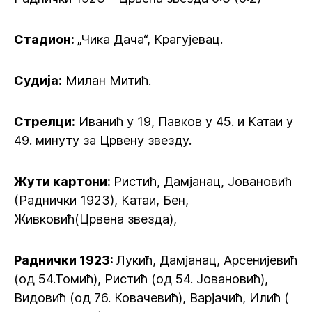
Стадион:
„Чика Дача“, Крагујевац.
Судија:
Милан Митић.
Стрелци:
Иванић у 19, Павков у 45. и Катаи у
49. минуту за Црвену звезду.
Жути картони:
Ристић, Дамјанац, Јовановић
(Раднички 1923), Катаи, Бен,
Живковић(Црвена звезда),
Раднички 1923:
Лукић, Дамјанац, Арсенијевић
(од 54.Томић), Ристић (од 54. Јовановић),
Видовић (од 76. Ковачевић), Варјачић, Илић (