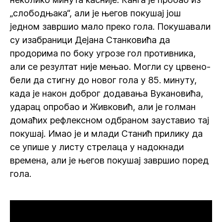
„слободњака“, али је његов покушај још
једном завршио мало преко гола. Покушавали
су изабраници Дејана Станковића да
продорима по боку угрозе гол противника,
али се резултат није мењао. Могли су црвено-
бели да стигну до новог гола у 85. минуту,
када је након доброг додавања Вукановића,
ударац опробао и Живковић, али је голман
домаћих рефлексном одбраном зауставио тај
покушај. Имао је и млади Станић прилику да
се упише у листу стрелаца у надокнади
времена, али је његов покушај завршио поред
гола.