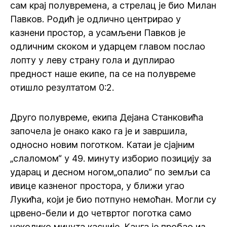
сам крај полувремена, а стрелац је био Милан
Павков. Родић је одлично центрирао у
казнени простор, а усамљени Павков је
одличним скоком и ударцем главом послао
лопту у леву страну гола и дуплирао
предност наше екипе, па се на полувреме
отишло резултатом 0:2.
Друго полувреме, екипа Дејана Станковића
започела је онако како га је и завршила,
односно новим поготком. Катаи је сјајним
„слаломом“ у 49. минуту изборио позицију за
ударац и десном ногом„опалио“ по земљи са
ивице казненог простора, у ближи угао
Лукића, који је био потпуно немоћан. Могли су
црвено-бели и до четвртог поготка само
неколико минута касније. Канга је пробао из