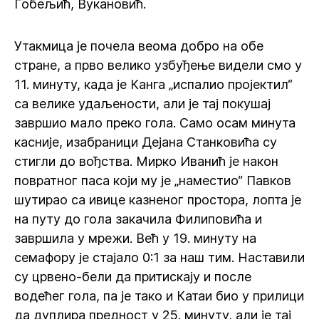
Гобељић, Вукановић.
Утакмица је почела веома добро на обе
стране, а прво велико узбуђење видели смо у
11. минуту, када је Канга „испалио пројектил“
са велике удаљености, али је тај покушај
завршио мало преко гола. Само осам минута
касније, изабраници Дејана Станковића су
стигли до вођства. Мирко Иванић је након
повратног паса који му је „наместио“ Павков
шутирао са ивице казненог простора, лопта је
на путу до гола закачила Филиповића и
завршила у мрежи. Већ у 19. минуту на
семафору је стајало 0:1 за наш тим. Наставили
су црвено-бели да притискају и после
водећег гола, па је тако и Катаи био у прилици
да дуплира предност у 25. минуту, али је тај