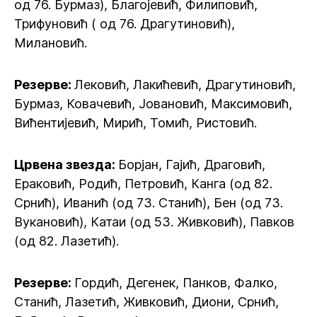
од 76. Бурмаз), Благојевић, Филиповић,
Трифуновић ( од 76. Драгутиновић),
Милановић.
Резерве:
Лековић, Лакићевић, Драгутиновић,
Бурмаз, Ковачевић, Јовановић, Максимовић,
Вићентијевић, Мирић, Томић, Ристовић.
Црвена звезда:
Борјан, Гајић, Драговић,
Ераковић, Родић, Петровић, Канга (од 82.
Срнић), Иванић (од 73. Станић), Бен (од 73.
Вукановић), Катаи (од 53. Живковић), Павков
(од 82. Лазетић).
Резерве:
Гордић, Дегенек, Панков, Фалко,
Станић, Лазетић, Живковић, Диони, Срнић,