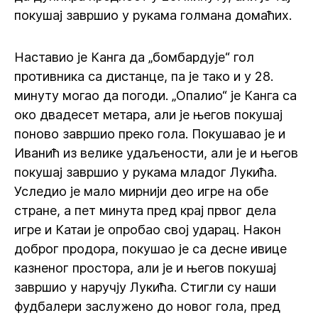
покушај завршио у рукама голмана домаћих.
Наставио је Канга да „бомбардује“ гол
противника са дистанце, па је тако и у 28.
минуту могао да погоди. „Опалио“ је Канга са
око двадесет метара, али је његов покушај
поново завршио преко гола. Покушавао је и
Иванић из велике удаљености, али је и његов
покушај завршио у рукама младог Лукића.
Уследио је мало мирнији део игре на обе
стране, а пет минута пред крај првог дела
игре и Катаи је опробао свој ударац. Након
доброг продора, покушао је са десне ивице
казненог простора, али је и његов покушај
завршио у наручју Лукића. Стигли су наши
фудбалери заслужено до новог гола, пред