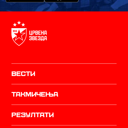
Вести
Такмичења
резултати