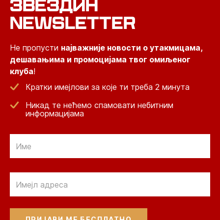
ЗВЕЗДИН
NEWSLETTER
Не пропусти
најважније новости о утакмицама,
дешавањима и промоцијама твог омиљеног
клуба
!
Кратки имејлови за које ти треба 2 минута
Никад те нећемо спамовати небитним
информацијама
Email
Email