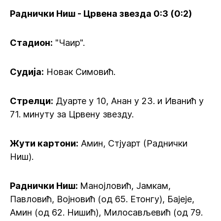
Раднички Ниш - Црвена звезда 0:3 (0:2)
Стадион:
"Чаир".
Судија:
Новак Симовић.
Стрелци:
Дуарте у 10, Анан у 23. и Иванић у
71. минуту за Црвену звезду.
Жути картони:
Амин, Стјуарт (Раднички
Ниш).
Раднички Ниш:
Манојловић, Јамкам,
Павловић, Војновић (од 65. Етонгу), Бајеје,
Амин (од 62. Нишић), Милосављевић (од 79.