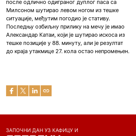
после одлично одиграног дуплог паса са
Милсоном шутирао левом ногом из тешке
ситуације, међутим погодио је стативу.
Последњу озбиљну прилику на мечу је имао
Александар Катаи, који је шутирао искоса из
тешке позиције у 88. минуту, али је резултат
до краја утакмице 27. кола остао непромењен.
ЗАПОЧНИ ДАН УЗ КАФИЦУ И