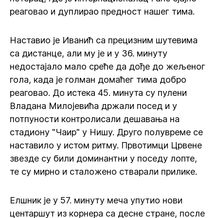
реаговао и дуплирао предност нашег тима.
Наставио је Иванић са прецизним шутевима
са дистанце, али му је и у 36. минуту
недостајало мало среће да дође до жељеног
гола, када је голман домаћег тима добро
реаговао. До истека 45. минута су пулени
Владана Милојевића држали посед и у
потпуности контролисали дешавања на
стадиону "Чаир" у Нишу. Друго полувреме се
наставило у истом ритму. Првотимци Црвене
звезде су били доминантни у поседу лопте,
те су мирно и сталожено стварали прилике.
Елшник је у 57. минуту меча упутио нови
центаршут из корнера са десне стране, после