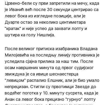
Црвено-бели су први запретили на мечу, када
је Иванић већ после 30 секунди центрирао са
левог бока из изгледне позиције, али је
Дуарте остао за неколико центиметара
"кратак" и није успео да захвати лопту и
шутира ка голу Нишлија.
После великог притиска изабраника Владана
Милојевића на последњу линију противника је
уследила сјајна прилика за наш тим. После
осам навршених минута од првог судијског
звиждука је са ивице шеснаестерца
"левицом" распалио Елшник, али је био умало
непрецизан. Стигли су првотимци Звезде до
водећег поготка у 10. минуту сусрета, када је
Анан са левог бока прецизно "гурнуо" лопту