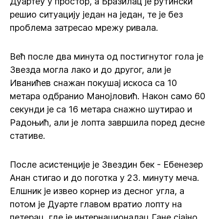
Дуартеу у простор, а Бразилац је рутински
решио ситуацију један на један, те је без
проблема затресао мрежу ривала.
Већ после два минута од постигнутог гола је
Звезда могла лако и до другог, али је
Иванићев снажан покушај искоса са 10
метара одбранио Манојловић. Након само 60
секунди је са 16 метара снажно шутирао и
Радоњић, али је лопта завршила поред десне
стативе.
После асистенције је Звездин бек - Ебенезер
Анан стигао и до поготка у 23. минуту меча.
Елшник је извео корнер из десног угла, а
потом је Дуарте главом вратио лопту на
петерац, где је интернационалац Гане сјајно