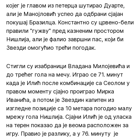
којег је главом из петерца шутирао Дуарте,
али је Манојловић успео да одбрани сјајан
покушај Бразилца. Константно су црвено-бели
правили "гужву" пред казненим простором
Нишлија, али је фалио завршни пас, који би
Звезди омогућио трећи погодак.
Стигли су изабраници Владана Милојевића и
до трећег гола на мечу. Играо се 71. минут
када је Илић после комбинације са Сеолом у
правом моменту сјајно проиграо Мирка
Иванића, а потом је Звездин капитен из
изгледне позиције са 10 метара погодио малу
мрежу гола Нишлија. Сјајни Илић је од уласка
на терен показао да је веома расположен за
игру. Правио је разлику, а у 76. минуту је