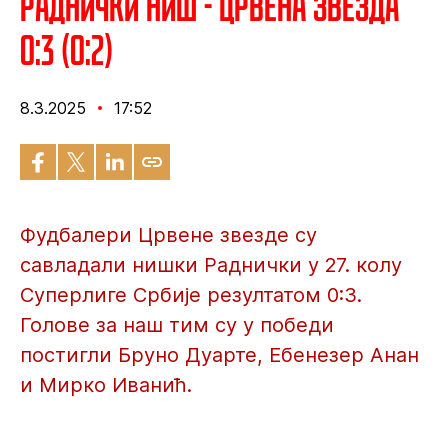
Раднички Ниш - Црвена звезда
0:3 (0:2)
8.3.2025
17:52
Фудбалери Црвене звезде су
савладали нишки Раднички у 27. колу
Суперлиге Србије резултатом 0:3.
Голове за наш тим су у победи
постигли Бруно Дуарте, Ебенезер Анан
и Мирко Иванић.