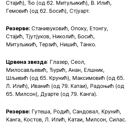
Стајић), Ђо (од 62. Митуљикић), В. Илић,
Гемовић (од 62. Босић), Стјуарт.
Резерве:
Станивуковић, Опоку, Етонгу,
Стајић, Тјутјуков, Николић, Босић,
Митуљикић, Терзић, Нишић, Танко.
Црвена звезда
: Глазер, Сеол,
Милосављевић, Ђурић, Анан, Елшник,
Шљивић (од 65. Крунић), Максимовић (од 65.
Л. Илић), Иванић (од 79. Катаи), Радоњић (од
65. Милсон), Дуарте (од 79. Канга).
Резерве:
Гутеша, Родић, Сандовал, Крунић,
Канга, Костов, Л. Илић, Катаи, Милсон, Силас.