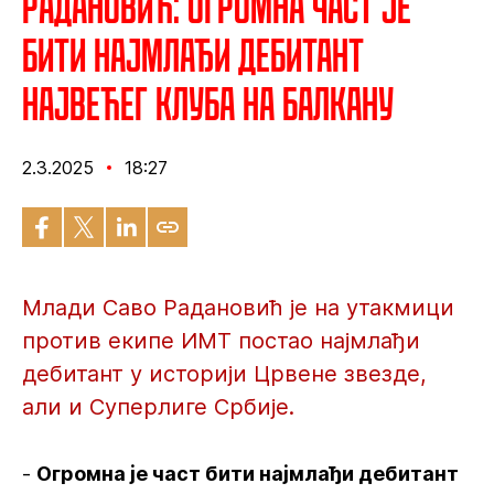
Радановић: Огромна част је
бити најмлађи дебитант
највећег клуба на Балкану
2.3.2025
18:27
Млади Саво Радановић је на утакмици
против екипе ИМТ постао најмлађи
дебитант у историји Црвене звезде,
али и Суперлиге Србије.
-
Огромна је част бити најмлађи дебитант