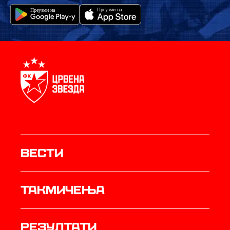
Вести
Такмичења
резултати