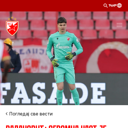
ЋИР
Погледај све вести