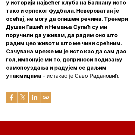
у историји највећег клуба на Балкану исто
тако и српског фудбала. Невероватан је
осећај, не могу да опишем речима. Тренери
Душан Гашић и Немања Супић су ми
поручили да уживам, да радим оно што
радим цео живот и што ме чини срећним.
Сачувана мреже ми је исто као да сам дао
гол, импонује ми то, доприноси подизању
самопоуздања и радујем се даљим
утакмицама
- истакао је Саво Радановић.