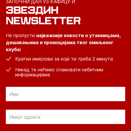
ЗАПОЧНИ ДАН УЗ КАФИЦУ И
ЗВЕЗДИН
NEWSLETTER
Не пропусти
најважније новости о утакмицама,
дешавањима и промоцијама твог омиљеног
клуба
!
Кратки имејлови за које ти треба 2 минута
Никад те нећемо спамовати небитним
информацијама
Email
Email