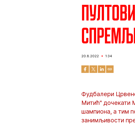
Пултови
спремље
20.8.2022
1:34
Фудбалери Црвене 
Митић" дочекати М
шампиона, а тим п
занимљивости пре