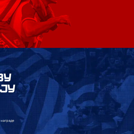
ВУ
ЈУ
 награде