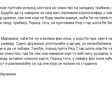
воје пултове испред сектора за чланство на западној трибини,
Будући да су навијачи за овај меч спремили кореографију у окви
ад црвени, сви они који не буду имали мајице, моћи ће на овим
а своју трибину. Поред тога, на пултовима Ред стар шопа ће би
аракане, наћи ће се и велика фан зона, у којој ће пре свега н
 уживају. Сјајно дружење употпуниће и ди-џеј, уз незаобилазне
е и да се забави. Такође, поред пулта Ред Стар шопа који ће се
а чланство, где ће сви они навијачи који то већ нису урадили,
иду активне чланске карте. Поред тога, у оквиру фан зоне наћи
пут и разликоваће се од оне која се налази на стадиону.
Маракани.