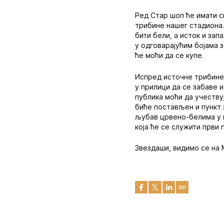
Ред Стар шоп ће имати с
трибине нашег стадиона. 
бити бели, а исток и зап
у одговарајућим бојама з
ће моћи да се купе.
Испред источне трибине М
у прилици да се забаве и
публика моћи да учествуј
биће постављен и пункт з
љубав црвено-белима у в
која ће се служити први 
Звездаши, видимо се на 