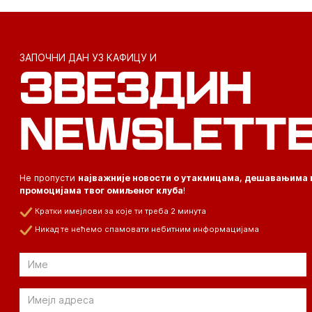
ЗАПОЧНИ ДАН УЗ КАФИЦУ И
ЗВЕЗДИН
NEWSLETT
Не пропусти
најважније новости о утакмицама, дешавањима 
промоцијама твог омиљеног клуба
!
Кратки имејлови за које ти треба 2 минута
Никад те нећемо спамовати небитним информацијама
Email
Email