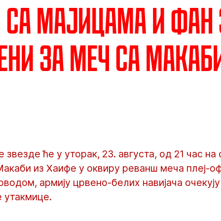
 са мајицама и фан
ни за меч са Макаб
звезде ће у уторак, 23. августа, од 21 час на 
акаби из Хаифе у оквиру реванш меча плеј-оф
оводом, армију црвено-белих навијача очекују
 утакмице.