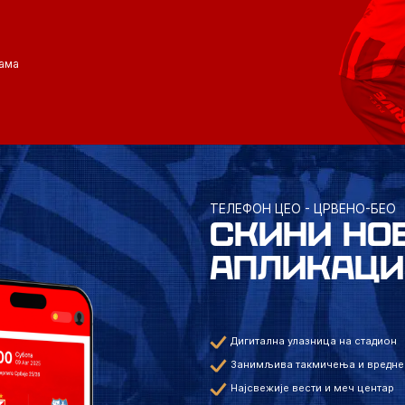
ама
ТЕЛЕФОН ЦЕО - ЦРВЕНО-БЕО
СКИНИ НО
АПЛИКАЦИ
Дигитална улазница на стадион
Занимљива такмичења и вредне
Најсвежије вести и меч центар