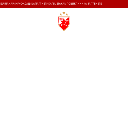
ЗЕЈ
ЧЛАНАРИНА
ФОНДАЦИЈА
ПАРТНЕРИ
КАРИЈЕРА
КАМПОВИ
КЛИНИКА ЗА ТРЕНЕРЕ
ТИ
ИСТОРИЈА
Т