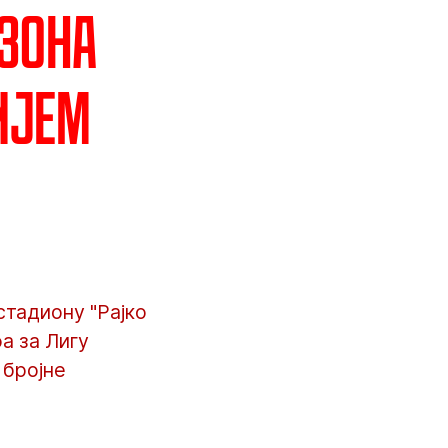
 зона
ијем
стадиону "Рајко
а за Лигу
 бројне