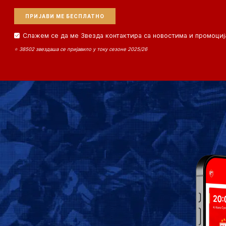
Слажем се да ме Звезда контактира са новостима и промоциј
⭐ 38502 звездаша се пријавило у току сезоне 2025/26