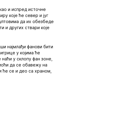
 као и испред источне
ру које ће север и југ
 пултовима да их обезбеде
ти и других ствари које
аши најмлађи фанови бити
 игрице у којима ће
 наћи у склопу фан зоне,
 моћи да се обавежу на
 ће се и део са храном,