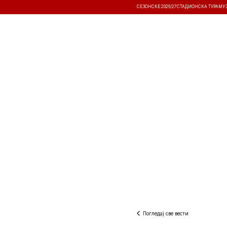
СЕЗОНСКЕ 2026/27
СТАДИОНСКА ТУРА
МУ
ВЕСТИ
ТАКМИЧЕЊА
РЕЗУЛТА
Погледај све вести