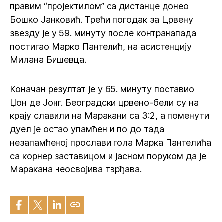
правим “пројектилом” са дистанце донео
Бошко Јанковић. Трећи погодак за Црвену
звезду је у 59. минуту после контранапада
постигао Марко Пантелић, на асистенцију
Милана Бишевца.
Коначан резултат је у 65. минуту поставио
Џон де Јонг. Београдски црвено-бели су на
крају славили на Маракани са 3:2, а поменути
дуел је остао упамћен и по до тада
незапамћеној прослави гола Марка Пантелића
са корнер заставицом и јасном поруком да је
Маракана неосвојива тврђава.