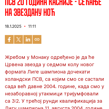
ПСВ 20 година касније - сећање
на звездану ноћ
18.1.2025
11:11
Жребом у Монаку одређено је да ће
Црвена звезда у седмом колу новог
формата Лиге шампиона дочекати
холандски ПСВ, са којим смо се састали
сада већ давне 2004. године, када смо у
незаборавној утакмици тријумфовали
са 3:2. У трећој рунди квалификација за
Лигу шампиона 11. августа 2004. године,