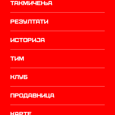
Такмичења
резултати
историја
ТИМ
Клуб
продавница
Карте