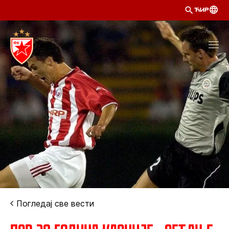
ЋИР
Погледај све вести