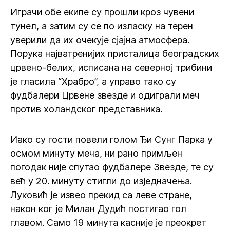
Играчи обе екипе су прошли кроз чувени
тунел, а затим су се по изласку на терен
уверили да их очекује сјајна атмосфера.
Порука најватренијих присталица београдских
црвено-белих, исписана на северној трибини
је гласила “Храбро”, а управо тако су
фудбалери Црвене звезде и одиграли меч
против холандског представника.
Иако су гости повели голом Ђи Сунг Парка у
осмом минуту меча, ни рано примљен
погодак није спутао фудбалере Звезде, те су
већ у 20. минуту стигли до изједначења.
Луковић је извео прекид са леве стране,
након ког је Милан Дудић постигао гол
главом. Само 19 минута касније је преокрет