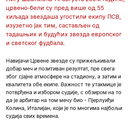
црвено-бели су пред више од 55
хиљада звездаша угостили екипу ПСВ,
изузетно јак тим, састављен од
тадашњих и будућих звезда европског
и светског фудбала.
Навијачи Црвене звезде су прижељкивали
добар меч и позитиван резултат, пре свега
због сјајне атмосфере на стадиону, а затим и
квалитета обе екипе. Важност те утакмице је
потврђена и избором судије, с обзиром на то
да је арбитар на том мечу био - Пјерлуиђи
Колина, Италијан, који је по многима најбољи
судија свих времена.