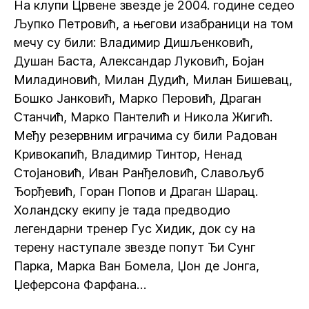
На клупи Црвене звезде је 2004. године седео
Љупко Петровић, а његови изабраници на том
мечу су били: Владимир Дишљенковић,
Душан Баста, Александар Луковић, Бојан
Миладиновић, Милан Дудић, Милан Бишевац,
Бошко Јанковић, Марко Перовић, Драган
Станчић, Марко Пантелић и Никола Жигић.
Међу резервним играчима су били Радован
Кривокапић, Владимир Тинтор, Ненад
Стојановић, Иван Ранђеловић, Славољуб
Ђорђевић, Горан Попов и Драган Шарац.
Холандску екипу је тада предводио
легендарни тренер Гус Хидик, док су на
терену наступале звезде попут Ђи Сунг
Парка, Марка Ван Бомела, Џон де Јонга,
Џеферсона Фарфана…