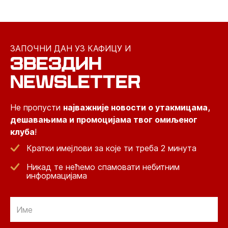
ЗАПОЧНИ ДАН УЗ КАФИЦУ И
ЗВЕЗДИН
NEWSLETTER
Не пропусти
најважније новости о утакмицама,
дешавањима и промоцијама твог омиљеног
клуба
!
Кратки имејлови за које ти треба 2 минута
Никад те нећемо спамовати небитним
информацијама
Email