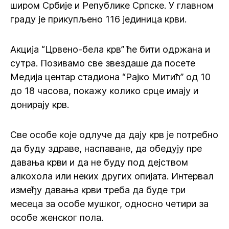
широм Србије и Републике Српске. У главном
граду је прикупљено 116 јединица крви.
Акција “Црвено-бела крв” ће бити одржана и
сутра. Позивамо све звездаше да посете
Медија центар стадиона “Рајко Митић” од 10
до 18 часова, покажу колико срце имају и
донирају крв.
Све особе које одлуче да дају крв је потребно
да буду здраве, наспаване, да обедују пре
давања крви и да не буду под дејством
алкохола или неких других опијата. Интервал
између давања крви треба да буде три
месеца за особе мушког, односно четири за
особе женског пола.