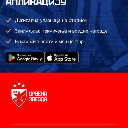
АПЛИКАЦИЈУ
Дигитална улазница на стадион
Занимљива такмичења и вредне награде
Најсвежије вести и меч центар