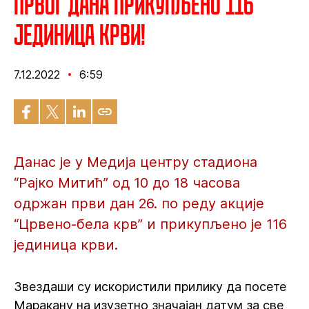
Првог дана прикупљено 116
јединица крви!
7.12.2022
6:59
Данас је у Медија центру стадиона
“Рајко Митић” од 10 до 18 часова
одржан први дан 26. по реду акције
“Црвено-бела крв” и прикупљено је 116
јединица крви.
Звездаши су искористили прилику да посете
Маракану на изузетно значајан датум за све