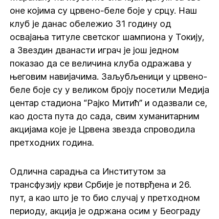
оне којима су црвено-беле боје у срцу. Наш
клуб је данас обележио 31 годину од
освајања титуле светског шампиона у Токију,
а Звездин дванасти играч је још једном
показао да се величина клуба одражава у
његовим навијачима. Заљубљеници у црвено-
беле боје су у великом броју посетили Медија
центар стадиона “Рајко Митић” и одазвали се,
као доста пута до сада, свим хуманитарним
акцијама које је Црвена звезда спроводила
претходних година.
Одлична сарадња са Институтом за
трансфузију крви Србије је потврђена и 26.
пут, а као што је то био случај у претходном
периоду, акција је одржана осим у Београду