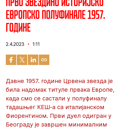
Прво Звездино историјско
европско полуфинале 1957.
године
2.4.2023
1:11
Давне 1957. године Црвена звезда је
била надомак титуле првака Европе,
када смо се састали у полуфиналу
тадашњег КЕШ-а са италијанском
Фиорентином. Први дуел одигран у
Београду је завршен минималним