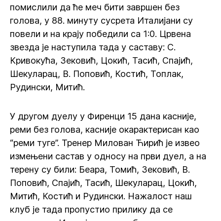
помислили да ће меч бити завршен без
голова, у 88. минуту сусрета Италијани су
повели и на крају победили са 1:0. Црвена
звезда је наступила тада у саставу: С.
Кривокућа, Зековић, Цокић, Тасић, Спајић,
Шекуларац, В. Поповић, Костић, Топлак,
Рудински, Митић.
У другом дуелу у Фиренци 15 дана касније,
реми без голова, касније окарактерисан као
“реми туге”. Тренер Милован Ћирић је извео
измењени састав у односу на први дуел, а на
терену су били: Беара, Томић, Зековић, В.
Поповић, Спајић, Тасић, Шекуларац, Цокић,
Митић, Костић и Рудински. Нажалост наш
клуб је тада пропустио прилику да се