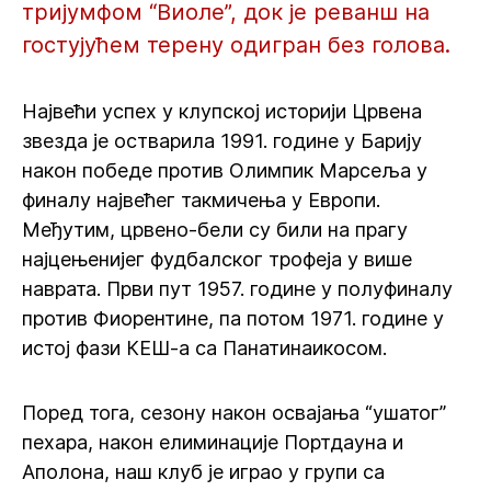
тријумфом “Виоле”, док је реванш на
гостујућем терену одигран без голова.
Највећи успех у клупској историји Црвена
звезда је остварила 1991. године у Барију
након победе против Олимпик Марсеља у
финалу највећег такмичења у Европи.
Међутим, црвено-бели су били на прагу
најцењенијег фудбалског трофеја у више
наврата. Први пут 1957. године у полуфиналу
против Фиорентине, па потом 1971. године у
истој фази КЕШ-а са Панатинаикосом.
Поред тога, сезону након освајања “ушатог”
пехара, након елиминације Портдауна и
Аполона, наш клуб је играо у групи са