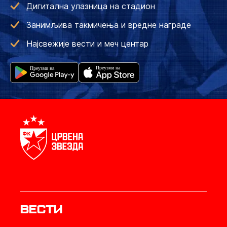
Дигитална улазница на стадион
Занимљива такмичења и вредне награде
Најсвежије вести и меч центар
Вести