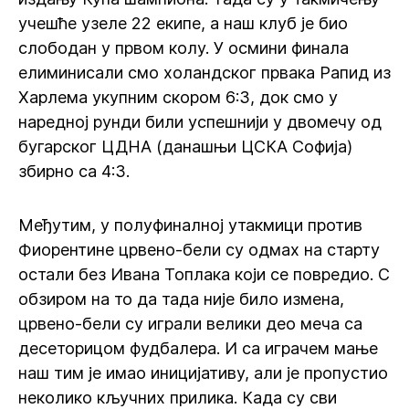
учешће узеле 22 екипе, а наш клуб је био
слободан у првом колу. У осмини финала
елиминисали смо холандског првака Рапид из
Харлема укупним скором 6:3, док смо у
наредној рунди били успешнији у двомечу од
бугарског ЦДНА (данашњи ЦСКА Софија)
збирно са 4:3.
Међутим, у полуфиналној утакмици против
Фиорентине црвено-бели су одмах на старту
остали без Ивана Топлака који се повредио. С
обзиром на то да тада није било измена,
црвено-бели су играли велики део меча са
десеторицом фудбалера. И са играчем мање
наш тим је имао иницијативу, али је пропустио
неколико кључних прилика. Када су сви