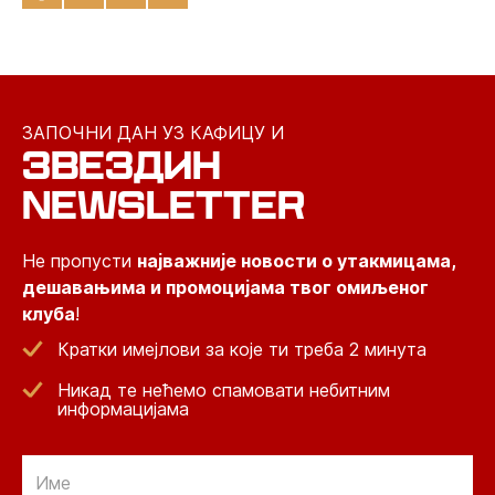
ЗАПОЧНИ ДАН УЗ КАФИЦУ И
ЗВЕЗДИН
NEWSLETTER
Не пропусти
најважније новости о утакмицама,
дешавањима и промоцијама твог омиљеног
клуба
!
Кратки имејлови за које ти треба 2 минута
Никад те нећемо спамовати небитним
информацијама
Email