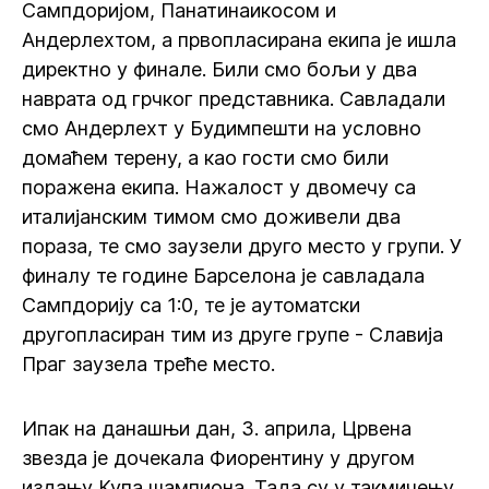
Сампдоријом, Панатинаикосом и
Андерлехтом, а првопласирана екипа је ишла
директно у финале. Били смо бољи у два
наврата од грчког представника. Савладали
смо Андерлехт у Будимпешти на условно
домаћем терену, а као гости смо били
поражена екипа. Нажалост у двомечу са
италијанским тимом смо доживели два
пораза, те смо заузели друго место у групи. У
финалу те године Барселона је савладала
Сампдорију са 1:0, те је аутоматски
другопласиран тим из друге групе - Славија
Праг заузела треће место.
Ипак на данашњи дан, 3. априла, Црвена
звезда је дочекала Фиорентину у другом
издању Купа шампиона. Тада су у такмичењу