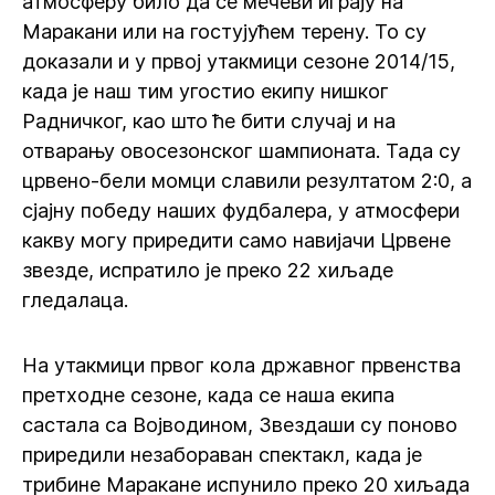
атмосферу било да се мечеви играју на
Маракани или на гостујућем терену. То су
доказали и у првој утакмици сезоне 2014/15,
када је наш тим угостио екипу нишког
Радничког, као што ће бити случај и на
отварању овосезонског шампионата. Тада су
црвено-бели момци славили резултатом 2:0, а
сјајну победу наших фудбалера, у атмосфери
какву могу приредити само навијачи Црвене
звезде, испратило је преко 22 хиљаде
гледалаца.
На утакмици првог кола државног првенства
претходне сезоне, када се наша екипа
састала са Војводином, Звездаши су поново
приредили незабораван спектакл, када је
трибине Маракане испунило преко 20 хиљада