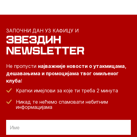
ЗАПОЧНИ ДАН УЗ КАФИЦУ И
ЗВЕЗДИН
NEWSLETTER
Не пропусти
најважније новости о утакмицама,
дешавањима и промоцијама твог омиљеног
клуба
!
Кратки имејлови за које ти треба 2 минута
Никад те нећемо спамовати небитним
информацијама
Email