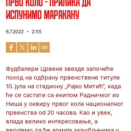
Прво коло - прилика да
испунимо Маракану
6.7.2022
2:55
Фудбалери Црвене звезде започеће
поход на одбрану првенствене титуле
10. јула на стадиону „Рајко Митић“, када
ће се састати са екипом Радничког из
Ниша у оквиру првог кола националног
првенства od 20 часова. Као и увек,
влада велико интересовање, а
верујемо да ће армија заљубљеника у