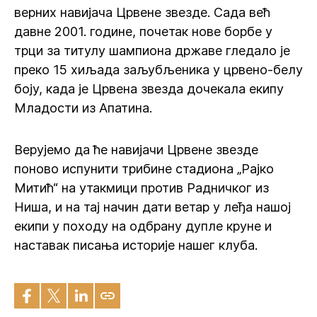
верних навијача Црвене звезде. Сада већ
давне 2001. године, почетак нове борбе у
трци за титулу шампиона државе гледало је
преко 15 хиљада заљубљеника у црвено-белу
боју, када је Црвена звезда дочекала екипу
Младости из Апатина.
Верујемо да ће навијачи Црвене звезде
поново испунити трибине стадиона „Рајко
Митић“ на утакмици против Радничког из
Ниша, и на тај начин дати ветар у леђа нашој
екипи у походу на одбрану дупле круне и
наставак писања историје нашег клуба.