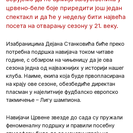
црвено-беле боје приредити још један
спектакл и да ће у недељу бити највећа
посета на отварању сезону у 21. веку.
Изабраницима Дејана Станковића биће преко
потребна подршка навијача током читаве
године, с обзиром на чињеницу да је ова
сезона једна од најважнијих у историји нашег
клуба. Наиме, екипа која буде првопласирана
на крају ове сезоне, обезбедиће директан
пласман у најелитније фудбалско европско
такмичење – Лигу шампиона.
Навијачи Црвене звезде до сада су пружали
феноменалну подршку и правили посебну