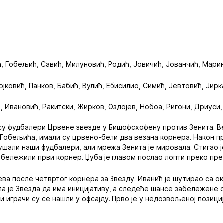
, Гобељић, Савић, Милуновић, Родић, Јовичић, Јованчић, Марин,
јковић, Панков, Бабић, Вулић, Ебисилио, Симић, Јевтовић, Јирк
 Ивановић, Ракитски, Жирков, Оздојев, Нобоа, Ригони, Дриуси,
у фудбалери Црвене звезде у Бишофсхофену против Зенита. Ве
Гобељића, имали су црвено-бели два везана корнера. Након п
кушали наши фудбалери, али мрежа Зенита је мировала. Стигао 
забележили први корнер. Џуба је главом послао лопти преко пре
ева после четвртог корнера за Звезду. Иванић је шутирао са ок
а је Звезда да има иницијативу, а следеће шансе забележене с
 играчи су се нашли у офсајду. Прво је у недозвољеној позициј