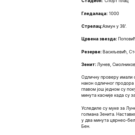
Стадион:
”Спорт плац”
Гледалаца:
1000
Стрелац:
Азмун у 38'.
Црвена звезда:
Поповић
Резерве:
Васиљевић, Сто
Зенит:
Лунев, Смолников,
Одличну проверу имали с
након одличног продора 
главом још једном су по
минута касније када су 
Уследиле су муке за Лун
голмана Зенита. Наставил
у два минута цврнео-бели
Бен.