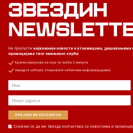
ЗВЕЗДИН
NEWSLETT
Не пропусти
најважније новости о утакмицама, дешавањима 
промоцијама твог омиљеног клуба
!
Кратки имејлови за које ти треба 2 минута
Никад те нећемо спамовати небитним информацијама
Email
Email
Слажем се да ме Звезда контактира са новостима и промоциј