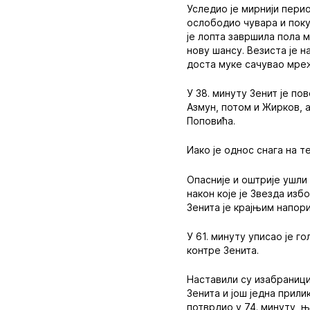
Уследио је мирнији пери
ослободио чувара и поку
је лопта завршила пола м
нову шансу. Везиста је н
доста муке сачувао мре
У 38. минуту Зенит је по
Азмун, потом и Жирков, 
Поповића.
Иако је однос снага на т
Опасније и оштрије ушли 
након које је Звезда из
Зенита је крајњим напор
У 61. минуту уписао је 
контре Зенита.
Наставили су изабраници
Зенита и још једна прили
потврдио у 74. минуту, 