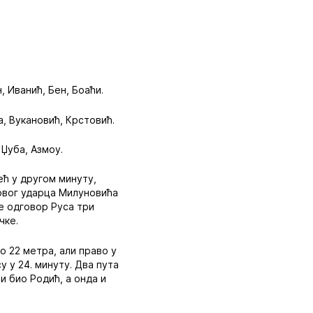
 Иванић, Бен, Боаћи.
а, Вукановић, Крстовић.
 Џуба, Азмоу.
ћ у другом минуту,
рвог ударца Милуновића
је одговор Руса три
чке.
о 22 метра, али право у
у у 24. минуту. Два пута
и био Родић, а онда и