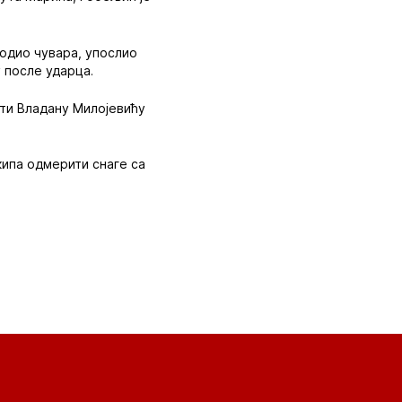
бодио чувара, упослио
у после ударца.
ити Владану Милојевићу
кипа одмерити снаге са