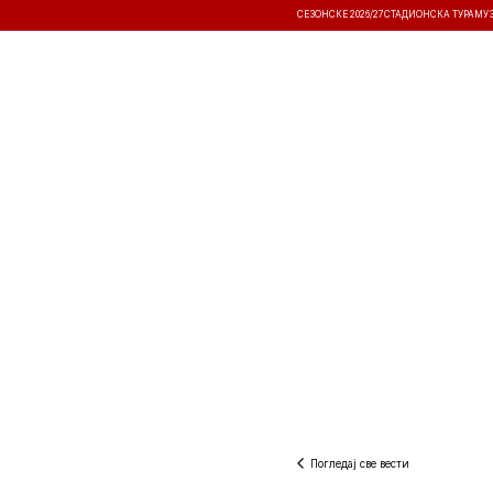
СЕЗОНСКЕ 2026/27
СТАДИОНСКА ТУРА
МУ
ВЕСТИ
ТАКМИЧЕЊА
РЕЗУЛТА
Погледај све вести