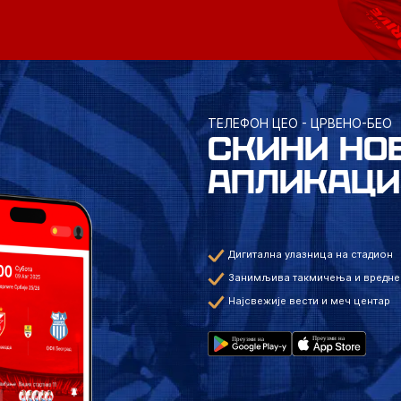
ТЕЛЕФОН ЦЕО - ЦРВЕНО-БЕО
СКИНИ НО
АПЛИКАЦИ
Дигитална улазница на стадион
Занимљива такмичења и вредне
Најсвежије вести и меч центар