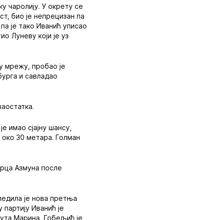
у чаролију. У окрету се
т, био је непрецизан па
 па је тако Иванић уписао
ио Луневу који је уз
су мрежу, пробао је
бурга и савладао
заостатка.
је имао сјајну шансу,
 око 30 метара. Голман
арца Азмуна после
ледила је нова претња
 партију Иванић је
шута Марина, Гобељић је