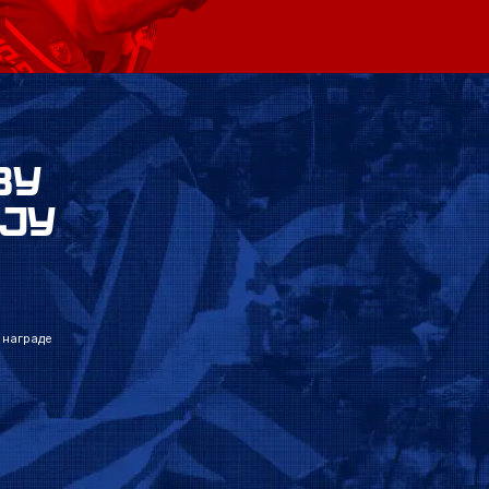
ВУ
ЈУ
 награде