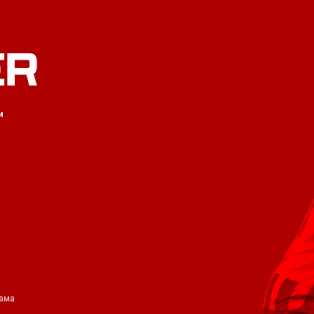
ER
и
ама