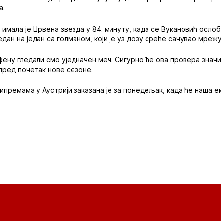
а.
 имала је Црвена звезда у 84. минуту, када се Вукановић осло
један на један са голманом, који је уз дозу среће сачувао мреж
фену гледали смо уједначен меч. Сигурно ће ова провера знач
пред почетак нове сезоне.
премама у Аустрији заказана је за понедељак, када ће наша е