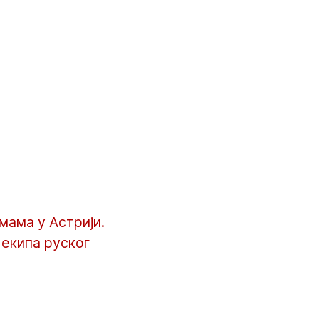
ама у Астрији.
 екипа руског