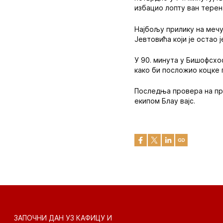
избацио лопту ван терен
Најбољу прилику на мечу
Јевтовића који је остао 
У 90. минута у Бишофсхо
како би посложио коцке 
Последња провера на при
екипом Блау вајс.
ЗАПОЧНИ ДАН УЗ КАФИЦУ И