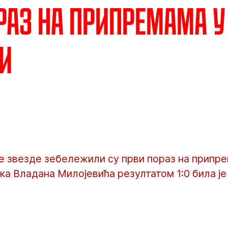
раз на припремама у
и
 звезде зебележили су први пораз на припрем
а Владана Милојевића резултатом 1:0 била је