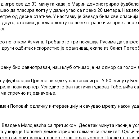
од игре све до 33. минута када је Марин демонстрирао фудбалск
шао да пласира лопту у даљи угао са преко 20 метара. Нажалос
етре од десне стативе. У наставку је Звезда била све опаснија
а другој стативи дочекао лопту са леве стране и из прве запрет
жу.
вео поготком Азмуна. Требало је три покушаја Русима да затре
а други одбитак искористио је офанзивац екипе из Санкт Петер
ерену био равноправан, наш клуб отишао је на одмор са голом 
су фудбалери Црвене звезде у наставак игре. У 50. минуту Бен 
борила нови корнер. Уследио је фантастичан ударац Гобељића са
има спречио изједначење.
голман Поповић одличну интервенцију и сачувао мрежу након уд
 Владана Милојевића са притиском. Десетак минута касније ус
ка у којој је Поповић демонстрирао голмански квалитет. Одличну
његов силовит ударац донео је још један корнер. После центар