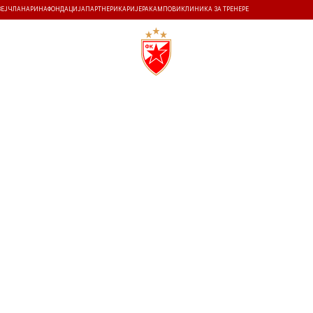
ЗЕЈ
ЧЛАНАРИНА
ФОНДАЦИЈА
ПАРТНЕРИ
КАРИЈЕРА
КАМПОВИ
КЛИНИКА ЗА ТРЕНЕРЕ
ТИ
ИСТОРИЈА
Т