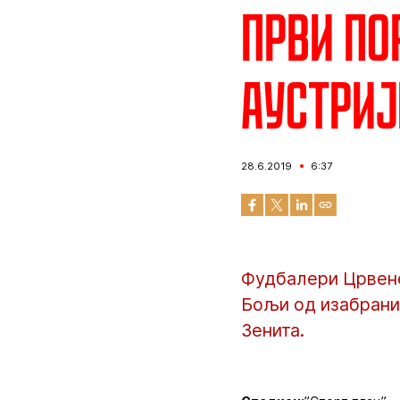
Први по
Аустриј
28.6.2019
6:37
Фудбалери Црвене
Бољи од изабраник
Зенита.