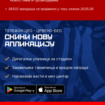
новостима и промоцијама
⭐ 38502 звездаша се пријавило у току сезоне 2025/26
ТЕЛЕФОН ЦЕО - ЦРВЕНО-БЕО
СКИНИ НОВУ
АПЛИКАЦИЈУ
Дигитална улазница на стадион
Занимљива такмичења и вредне награде
Најсвежије вести и меч центар