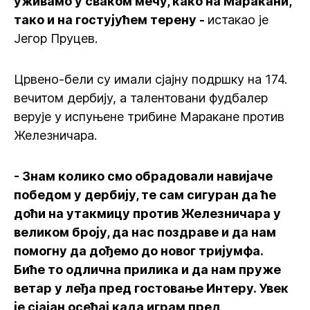
уживамо у сваком мечу, како на Маракани,
тако и на гостујућем терену -
истакао је
Јегор Пруцев.
Црвено-бели су имали сјајну подршку на 174.
вечитом дербију, а талентовани фудбалер
верује у испуњене трибине Маракане против
Железничара.
- Знам колико смо обрадовали навијаче
победом у дербију, те сам сигуран да ће
доћи на утакмицу против Железничара у
великом броју, да нас поздраве и да нам
помогну да дођемо до новог тријумфа.
Биће то одлична прилика и да нам пруже
ветар у леђа пред гостовање Интеру. Увек
је сјајан осећај када играм пред