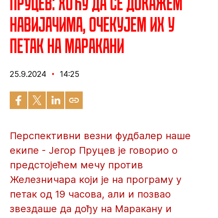
Пруцев: Хоћу да се докажем
навијачима, очекујем их у
петак на Маракани
25.9.2024
14:25
Перспективни везни фудбалер наше
екипе - Јегор Пруцев је говорио о
предстојећем мечу против
Железничара који је на програму у
петак од 19 часова, али и позвао
звездаше да дођу на Маракану и