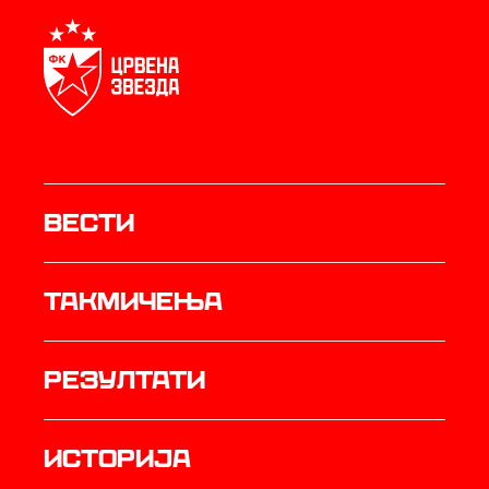
Вести
Такмичења
резултати
историја