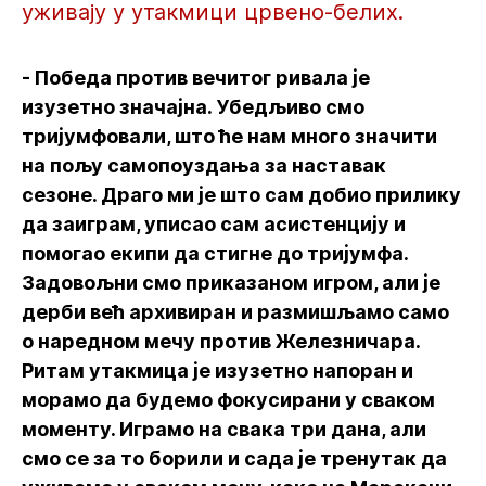
уживају у утакмици црвено-белих.
- Победа против вечитог ривала је
изузетно значајна. Убедљиво смо
тријумфовали, што ће нам много значити
на пољу самопоуздања за наставак
сезоне. Драго ми је што сам добио прилику
да заиграм, уписао сам асистенцију и
помогао екипи да стигне до тријумфа.
Задовољни смо приказаном игром, али је
дерби већ архивиран и размишљамо само
о наредном мечу против Железничара.
Ритам утакмица је изузетно напоран и
морамо да будемо фокусирани у сваком
моменту. Играмо на свака три дана, али
смо се за то борили и сада је тренутак да