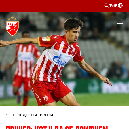
ЋИР
Погледај све вести