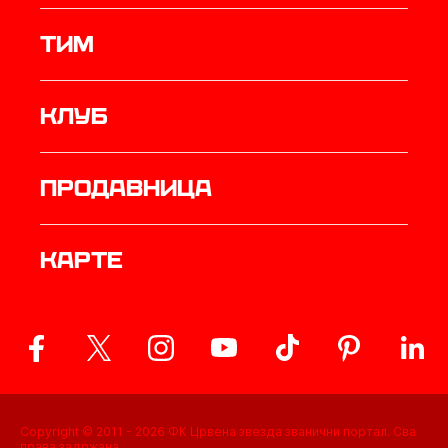
ТИМ
Клуб
продавница
Карте
Copyright © 2011 -
2026
ФК Црвена звезда званични портал. Сва
права задржана.