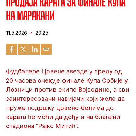
Продаја карата за финале купа
на Маракани
11.5.2026
20:25
Фудбалере Црвене звезде у среду од
20 часова очекује финале Купа Србије у
Лозници против екипе Војводине, а сви
заинтересовани навијачи који желе да
пруже подршку црвено-белима до
карата ће моћи да дођу и на благајни
стадиона “Рајко Митић”.