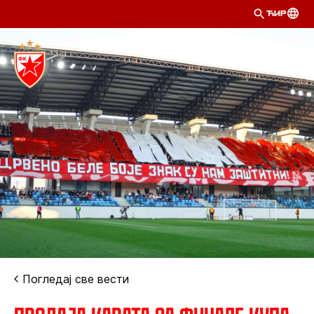
ЋИР
Погледај све вести