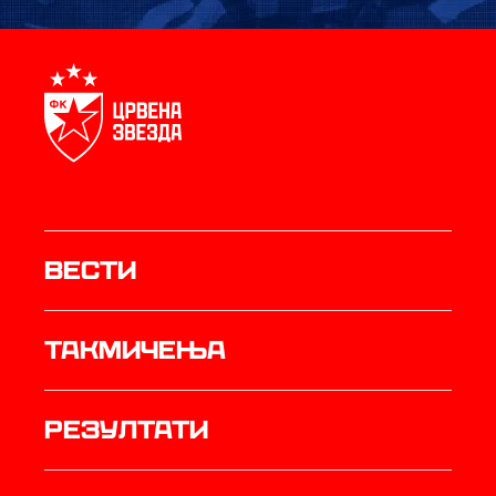
Вести
Такмичења
резултати