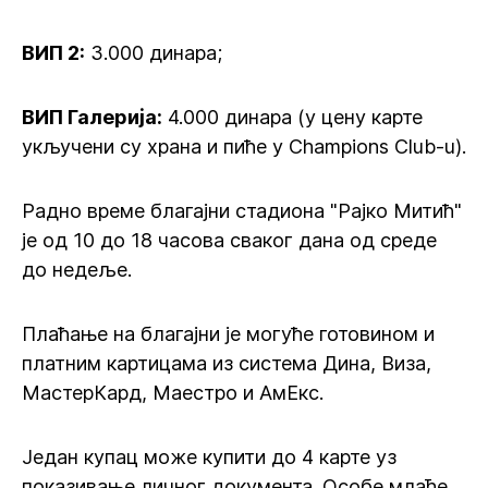
ВИП 2:
3.000 динара;
ВИП Галерија:
4.000 динара (у цену карте
укључени су храна и пиће у Champions Club-u).
Радно време благајни стадиона "Рајко Митић"
је од 10 до 18 часова сваког дана од среде
до недеље.
Плаћање на благајни је могуће готовином и
платним картицама из система Дина, Виза,
МастерКард, Маестро и АмЕкс.
Један купац може купити до 4 карте уз
показивање личног документа. Особе млађе