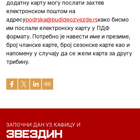
додатну карту могу послати захтев
електронском поштом на
адресу
podrska@budideozvezde.rs
како бисмо
им послали електронску карту у ПДФ
формату. Потребно је навести име и презиме,
број чланске карте, број сезонске карте као и
напомену у случају да се жели карта за другу
трибину.
ЗАПОЧНИ ДАН УЗ КАФИЦУ И
ЗВЕЗДИН