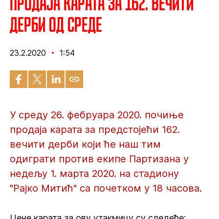
Продаја карата за 162. вечити
дерби од среде
23.2.2020
1:54
У среду 26. фебруара 2020. почиње
продаја карата за предстојећи 162.
вечити дерби који ће наш тим
одиграти против екипе Партизана у
недељу 1. марта 2020. на стадиону
"Рајко Митић" са почетком у 18 часова.
Цене карата за ову утакмицу су следеће: