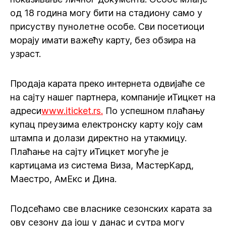
од 18 година могу бити на стадиону само у
присуству пунолетне особе. Сви посетиоци
морају имати важећу карту, без обзира на
узраст.
Продаја карата преко интернета одвијаће се
на сајту нашег партнера, компаније иТицкет на
адреси
www.iticket.rs.
По успешном плаћању
купац преузима електронску карту коју сам
штампа и долази директно на утакмицу.
Плаћање на сајту иТицкет могуће је
картицама из система Виза, МастерКард,
Маестро, АмЕкс и Дина.
Подсећамо све власнике сезонских карата за
ову сезону да још у данас и сутра могу