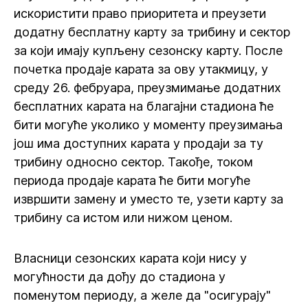
искористити право приоритета и преузети
додатну бесплатну карту за трибину и сектор
за који имају купљену сезонску карту. После
почетка продаје карата за ову утакмицу, у
среду 26. фебруара, преузмимање додатних
бесплатних карата на благајни стадиона ће
бити могуће уколико у моменту преузимања
још има доступних карата у продаји за ту
трибину односно сектор. Такође, током
периода продаје карата ће бити могуће
извршити замену и уместо те, узети карту за
трибину са истом или нижом ценом.
Власници сезонских карата који нису у
могућности да дођу до стадиона у
поменутом периоду, а желе да "осигурају"