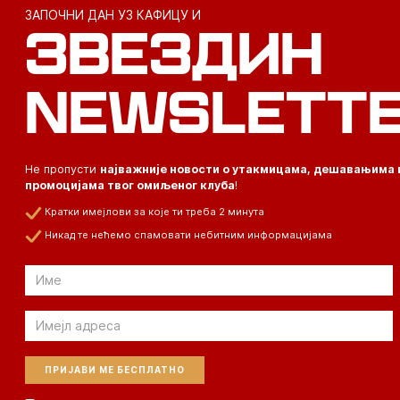
ЗАПОЧНИ ДАН УЗ КАФИЦУ И
ЗВЕЗДИН
NEWSLETT
Не пропусти
најважније новости о утакмицама, дешавањима 
промоцијама твог омиљеног клуба
!
Кратки имејлови за које ти треба 2 минута
Никад те нећемо спамовати небитним информацијама
Email
Email