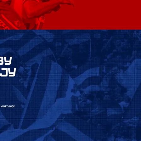
ВУ
ЈУ
 награде