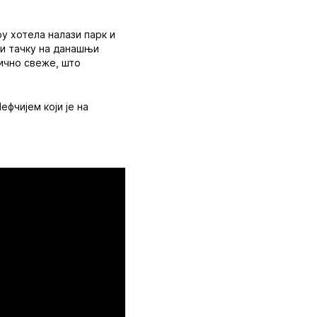
у хотела налази парк и
ли тачку на данашњи
лично свеже, што
фчијем који је на