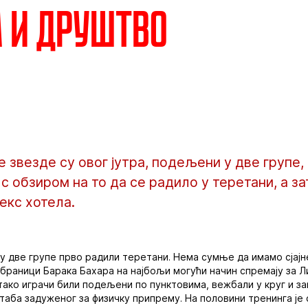
 и друштво
 звезде су овог јутра, подељени у две групе
 с обзиром на то да се радило у теретани, а за
екс хотела.
 две групе прво радили теретани. Нема сумње да имамо сјајн
абраници Барака Бахара на најбољи могући начин спремају за Л
 тако играчи били подељени по пунктовима, вежбали у круг и 
аба задуженог за физичку припрему. На половини тренинга је с