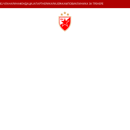
ЗЕЈ
ЧЛАНАРИНА
ФОНДАЦИЈА
ПАРТНЕРИ
КАРИЈЕРА
КАМПОВИ
КЛИНИКА ЗА ТРЕНЕРЕ
ТИ
ИСТОРИЈА
Т