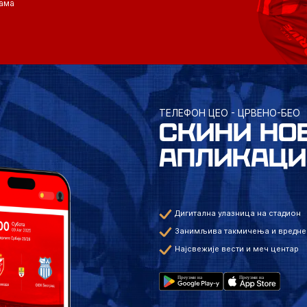
ама
ТЕЛЕФОН ЦЕО - ЦРВЕНО-БЕО
СКИНИ НО
АПЛИКАЦИ
Дигитална улазница на стадион
Занимљива такмичења и вредне
Најсвежије вести и меч центар