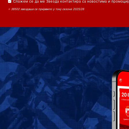
Слажем се да ме Звезда контактира са новостима и промоциј
⭐ 38502 звездаша се пријавило у току сезоне 2025/26