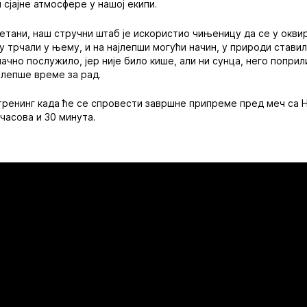
 сјајне атмосфере у нашој екипи.
етани, наш стручни штаб је искористио чињеницу да се у оквир
су трчали у њему, и на најлепши могући начин, у природи стави
начно послужило, јер није било кише, али ни сунца, него попри
јлепше време за рад.
тренинг када ће се спровести завршне припреме пред меч са Не
часова и 30 минута.