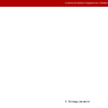
СЕЗОНСКЕ 2026/27
СТАДИОНСКА ТУРА
МУ
ВЕСТИ
ТАКМИЧЕЊА
РЕЗУЛТА
Погледај све вести