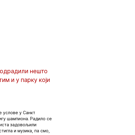
, одрадили нешто
тим и у парку који
е услове у Санкт
игу шампиона. Радило се
заиста задовољили
тигла и музика, па смо,