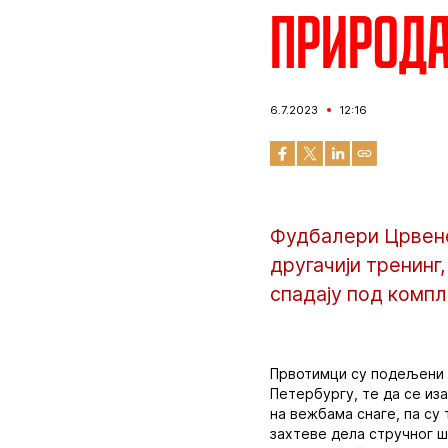
Природа
6.7.2023
12:16
Фудбалери Црвене
другачији тренинг,
спадају под компл
Првотимци су подељени у
Петербургу, те да се из
на вежбама снаге, па су
захтеве дела стручног шт