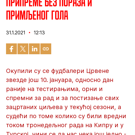
Припреме без пораза и
примљеног гола
31.1.2021
12:13
Окупили су се фудбалери Црвене
звезде још 10. јануара, односно дан
раније на тестирањима, орни и
спремни за рад и за постизање свих
зацртаних циљева у текућој сезони, а
судећи по томе колико су били вредни
током тронедељног рада на Кипру и у
Турској, чини се да нас чека још једно -