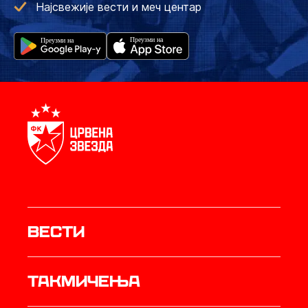
Најсвежије вести и меч центар
Вести
Такмичења