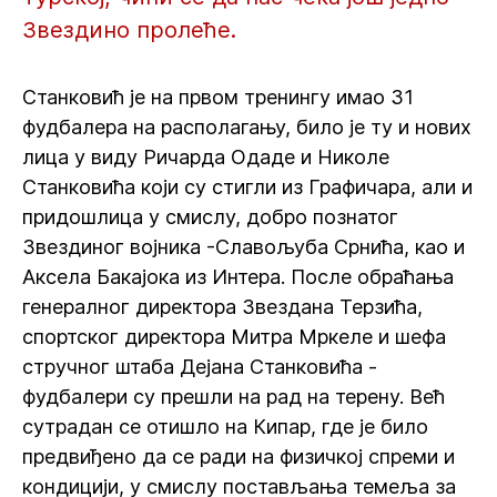
Звездино пролеће.
Станковић је на првом тренингу имао 31
фудбалера на располагању, било је ту и нових
лица у виду Ричарда Одаде и Николе
Станковића који су стигли из Графичара, али и
придошлица у смислу, добро познатог
Звездиног војника -Славољуба Срнића, као и
Аксела Бакајока из Интера. После обраћања
генералног директора Звездана Терзића,
спортског директора Митра Мркеле и шефа
стручног штаба Дејана Станковића -
фудбалери су прешли на рад на терену. Већ
сутрадан се отишло на Кипар, где је било
предвиђено да се ради на физичкој спреми и
кондицији, у смислу постављања темеља за