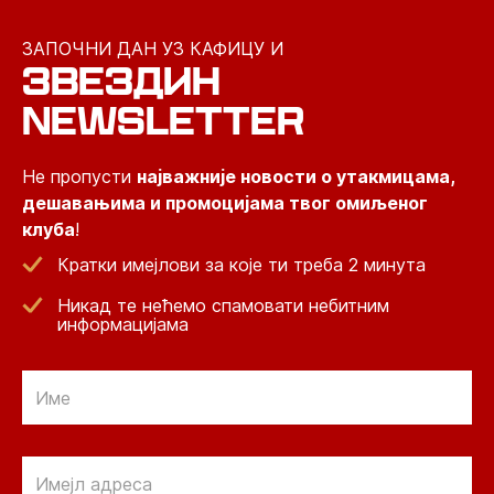
ЗАПОЧНИ ДАН УЗ КАФИЦУ И
ЗВЕЗДИН
NEWSLETTER
Не пропусти
најважније новости о утакмицама,
дешавањима и промоцијама твог омиљеног
клуба
!
Кратки имејлови за које ти треба 2 минута
Никад те нећемо спамовати небитним
информацијама
Email
Email