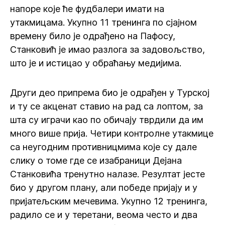
напоре које ће фудбалери имати на
утакмицама. Укупно 11 тренинга по сјајном
времену било је одрађено на Пафосу,
Станковић је имао разлога за задовољство,
што је и истицао у обраћању медијима.
Други део припрема био је одрађен у Турској
и ту се акценат ставио на рад са лоптом, за
шта су играчи као по обичају тврдили да им
много више прија. Четири контролне утакмице
са неугодним противницмима које су дале
слику о томе где се изабраници Дејана
Станковића тренутно налазе. Резултат јесте
био у другом плану, али победе пријају и у
пријатељским мечевима. Укупно 12 тренинга,
радило се и у теретани, веома често и два