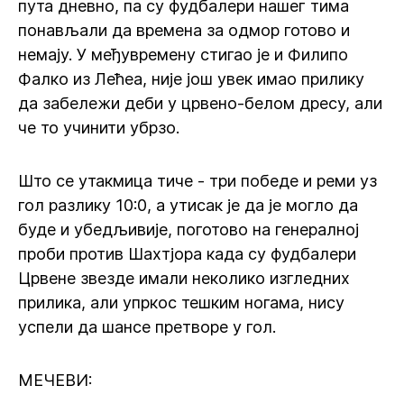
пута дневно, па су фудбалери нашег тима
понављали да времена за одмор готово и
немају. У међувремену стигао је и Филипо
Фалко из Лећеа, није још увек имао прилику
да забележи деби у црвено-белом дресу, али
че то учинити убрзо.
Што се утакмица тиче - три победе и реми уз
гол разлику 10:0, а утисак је да је могло да
буде и убедљивије, поготово на генералној
проби против Шахтјора када су фудбалери
Црвене звезде имали неколико изгледних
прилика, али упркос тешким ногама, нису
успели да шансе претворе у гол.
МЕЧЕВИ: