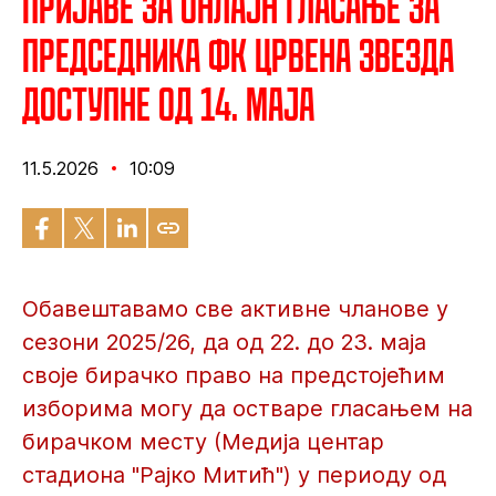
Пријаве за онлајн гласање за
председника ФК Црвена звезда
доступне од 14. маја
11.5.2026
10:09
Обавештавамо све активне чланове у
сезони 2025/26, да од 22. до 23. маја
своје бирачко право на предстојећим
изборима могу да остваре гласањем на
бирачком месту (Медија центар
стадиона "Рајко Митић") у периоду од