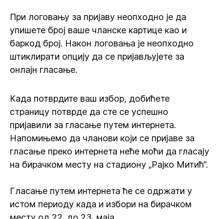
При логовању зa пријаву неопходно је да
упишете број ваше чланске картице као и
баркод број. Након логовања је неопходно
штиклирати опцију да се пријављујете за
онлајн гласање.
Када потврдите ваш избор, добићете
страницу потврде да сте се успешно
пријавили за гласање путем интернета.
Напомињемо да чланови који се пријаве за
гласање преко интернета неће моћи да гласају
на бирачком месту на стадиону „Рајко Митић“.
Гласање путем интернета ће се одржати у
истом периоду када и избори на бирачком
месту од 22. до 23. маја.