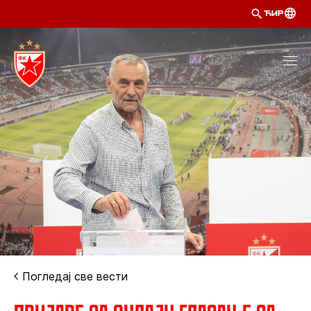
ЋИР
Погледај све вести