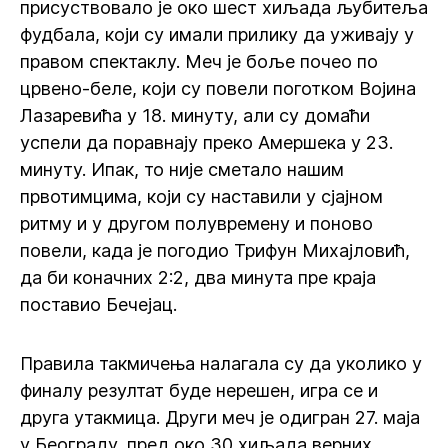
присуствовало је око шест хиљада љубитеља
фудбала, који су имали прилику да уживају у
правом спектаклу. Меч је боље почео по
црвено-беле, који су повели поготком Војина
Лазаревића у 18. минуту, али су домаћи
успели да поравнају преко Амершека у 23.
минуту. Ипак, то није сметало нашим
првотимцима, који су наставили у сјајном
ритму и у другом полувремену и поново
повели, када је погодио Трифун Михајловић,
да би коначних 2:2, два минута пре краја
поставио Бечејац.
Правила такмичења налагала су да уколико у
финалу резултат буде нерешен, игра се и
друга утакмица. Други меч је одигран 27. маја
у Београду, пред око 30 хиљада верних