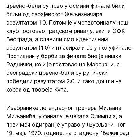
црвено-бели су прво у осмини финала били
бпљи од сарајевског Жељезничара
резултатом 1:0. Потом је у четвртфиналу наш
клуб гостовао градском ривалу, екипи ОФК
Београда, а славили смо идентичним
резултатом (1:0) и пласирали се у полуфинале.
Противник у борби за финале био је нишки
Раднички, који је гостовао на Маракани, а
београдски црвено-бели су рутински
победили резултатом 2:0, и тако дошли на
корак од трофеја Купа.
Изабранике легендарног тренера Миљана
Миљанића, у финалу је чекала Олимпија, а
први меч одигран је управо у Љубљани. Тог
19. маја 1970. године, на стадиону "Бежиград"