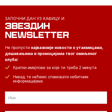
ЗАПОЧНИ ДАН УЗ КАФИЦУ И
ЗВЕЗДИН
NEWSLETTER
Не пропусти
најважније новости о утакмицама,
дешавањима и промоцијама твог омиљеног
клуба
!
Кратки имејлови за које ти треба 2 минута
Никад те нећемо спамовати небитним
информацијама
Email