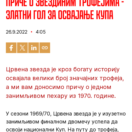
Приче о Звездиним трофејима -
Златни гол за освајање Купа
26.9.2022
4:05
Црвена звезда је кроз богату историју
освајала велики број значајних трофеја,
а ми вам доносимо причу о једном
занимљивом пехару из 1970. године.
У сезони 1969/70, Црвена звезда је у изузетно
занимљивом финалном двомечу успела да
освоји национални Куп. На путу до трофеја,