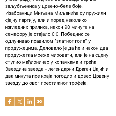
заљубљеника у црвено-беле боје.
Изабраници Миљана Миљанића су пружили
сјајну партију, али и поред неколико
изгледних прилика, након 90 минута на
семафору је стајало 0:0. Победник се
одлучивао правилом "златног гола" у
продужецима. Деловало је да ће и након два
продужетка мреже мировати, али је на сцену
ступио мађионичар у копачкама и трећа
Звездина звезда - легендарни Драган Џајић и
два минута пре краја погодио и довео Црвену
звезду до овог престижног трофеја.