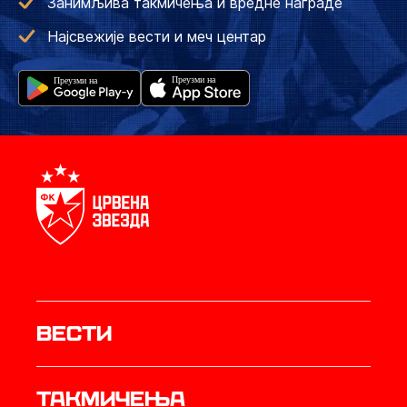
Занимљива такмичења и вредне награде
Најсвежије вести и меч центар
Вести
Такмичења