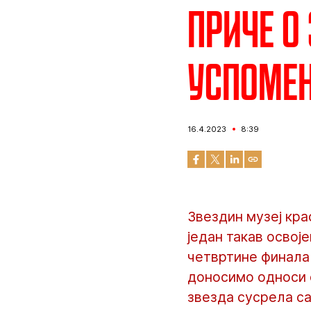
Приче о
Успомен
16.4.2023
8:39
Звездин музеј кра
један такав освоје
четвртине финала 
доносимо односи 
звезда сусрела с