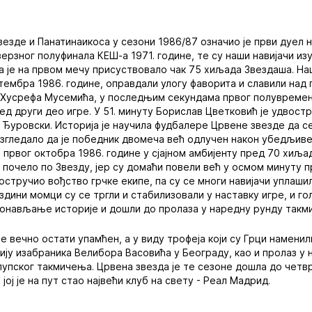
езде и Панатинаикоса у сезони 1986/87 означио је први дуел 
верзног полуфинала КЕШ-а 1971. године, те су наши навијачи и
да је на првом мечу присуствовало чак 75 хиљада Звездаша. Н
тембра 1986. године, оправдали улогу фаворита и славили над 
 Хусрефа Мусемића, у последњим секундама првог полувремен
д други део игре. У 51. минуту Борислав Цветковић је удвостр
о Ђуровски. Историја је научила фудбалере Црвене звезде да с
 изгледало да је победник двомеча већ одлучен након убедљив
 првог октобра 1986. године у сјајном амбијенту пред 70 хиљад
 почело по Звезду, јер су домаћи повели већ у осмом минуту п
остручио вођство грчке екипе, па су се многи навијачи уплаши
ездини момци су се тргли и стабилизовали у наставку игре, и г
понављање историје и дошли до пролаза у наредну рунду такм
ће вечно остати упамћен, а у виду трофеја који су Грци намен
тију изабраника Велибора Васовића у Београду, као и пролаз у
клупског такмичења. Црвена звезда је те сезоне дошла до четв
јој је на пут стао највећи клуб на свету - Реал Мадрид.