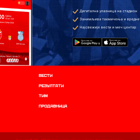
Дигитална улазница на стадион
Занимљива такмичења и вредне
Најсвежије вести и меч центар
Вести
резултати
ТИМ
продавница