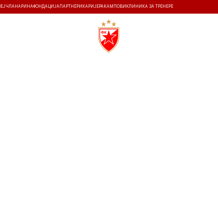
ЗЕЈ
ЧЛАНАРИНА
ФОНДАЦИЈА
ПАРТНЕРИ
КАРИЈЕРА
КАМПОВИ
КЛИНИКА ЗА ТРЕНЕРЕ
ТИ
ИСТОРИЈА
Т