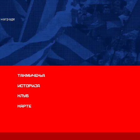
 награде
Такмичења
историја
Клуб
Карте