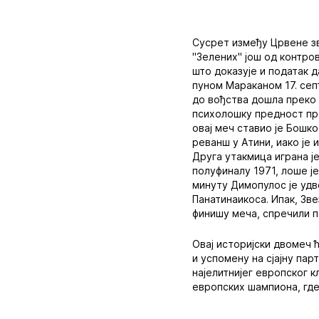
Сусрет између Црвене зв
"Зелених" још од контро
што доказује и податак 
пуном Мараканом 17. сеп
до вођства дошла преко
психолошку предност пре
овај меч ставио је Бошк
реванш у Атини, иако је
Друга утакмица играна је
полуфиналу 1971, лоше је
минуту Димопулос је удв
Панатинаикоса. Ипак, Зв
финишу меча, спречили 
Овај историјски двомеч 
и успомену на сјајну пар
најелитнијег европског 
европских шампиона, где 