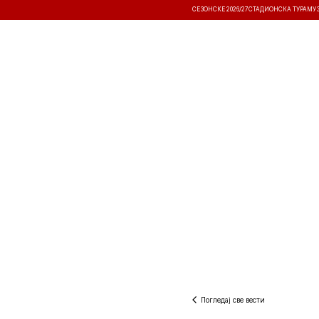
СЕЗОНСКЕ 2026/27
СТАДИОНСКА ТУРА
МУ
ВЕСТИ
ТАКМИЧЕЊА
РЕЗУЛТА
Погледај све вести