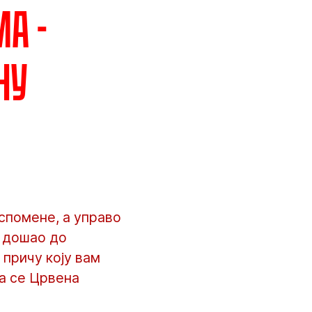
а -
ну
успомене, а управо
е дошао до
 причу коју вам
а се Црвена