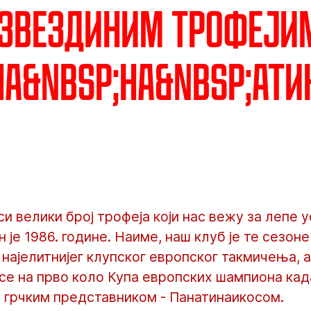
 Звездиним трофејим
а&nbsp;на&nbsp;Ати
си велики број трофеја који нас вежу за лепе 
н је 1986. године. Наиме, наш клуб је те сезон
најелитнијег клупског европског такмичења, а
се на прво коло Купа европских шампиона кад
а грчким представником - Панатинаикосом.