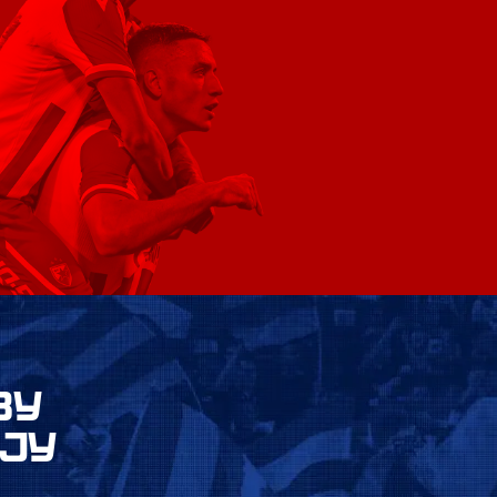
ВУ
ЈУ