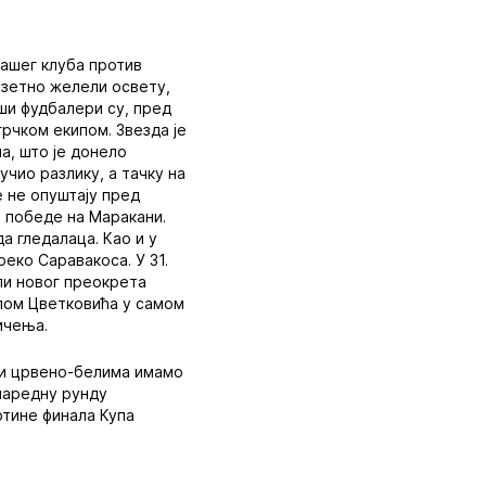
нашег клуба против
зузетно желели освету,
аши фудбалери су, пред
грчком екипом. Звезда је
а, што је донело
учио разлику, а тачку на
е не опуштају пред
е победе на Маракани.
а гледалаца. Као и у
реко Саравакоса. У 31.
ли новог преокрета
олом Цветковића у самом
ичења.
или црвено-белима имамо
 наредну рунду
ртине финала Купа