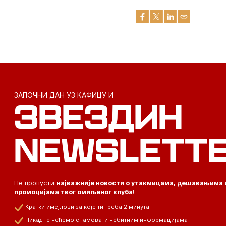
ЗАПОЧНИ ДАН УЗ КАФИЦУ И
ЗВЕЗДИН
NEWSLETT
Не пропусти
најважније новости о утакмицама, дешавањима 
промоцијама твог омиљеног клуба
!
Кратки имејлови за које ти треба 2 минута
Никад те нећемо спамовати небитним информацијама