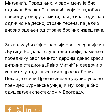
Миљанић. Поред њих, у овом мечу је био
одличан Бранко Станковић, који је задобио
повреду у овој утакмици, али је ипак одиграо
одлично на десној страни терена, па је био
високо оцењен од стране бројних извештача.
Захваљујући сјајној партији ове генерације из
Љутице Богдана, скупоцени трофеј намењен
победнику овог вечитог дербија данас краси
витрине стадиона „Рајко Митић“ и сведочи о
квалитету тадашњег тима црвено-белих.
Пехар је екипи Црвене звезде уручио управо
премијер Бурманске уније, У Ну, који је био
одушевљен спектаклом у Београду.