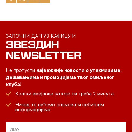
ЗАПОЧНИ ДАН УЗ КАФИЦУ И
ЗВЕЗДИН
NEWSLETTER
Не пропусти
најважније новости о утакмицама,
дешавањима и промоцијама твог омиљеног
клуба
!
Кратки имејлови за које ти треба 2 минута
Никад те нећемо спамовати небитним
информацијама
Email