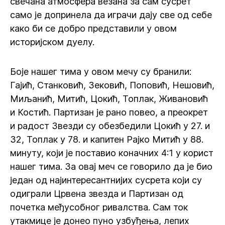
свечана атмосфера везана за сам сусрет
само је допринела да играчи дају све од себе
како би се добро представили у овом
историјском дуелу.
Боје нашег тима у овом мечу су бранили:
Гајић, Станковић, Зековић, Поповић, Нешовић,
Миљанић, Митић, Цокић, Топлак, Живановић
и Костић. Партизан је рано повео, а преокрет
и радост Звезди су обезбедили Цокић у 27. и
32, Топлак у 78. и капитен Рајко Митић у 88.
минуту, који је поставио коначних 4:1 у корист
нашег тима. За овај меч се говорило да је био
један од најинтересантнијих сусрета који су
одиграли Црвена звезда и Партизан од
почетка међусобног ривалства. Сам ток
утакмице је донео пуно узбуђења, лепих