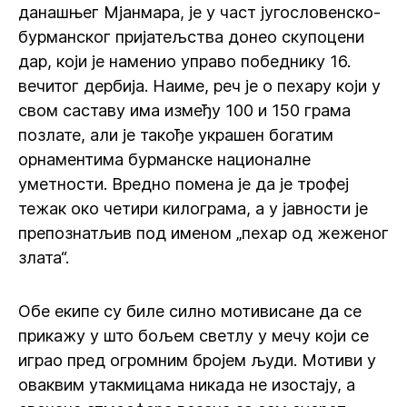
данашњег Мјанмара, је у част југословенско-
бурманског пријатељства донео скупоцени
дар, који је наменио управо победнику 16.
вечитог дербија. Наиме, реч је о пехару који у
свом саставу има између 100 и 150 грама
позлате, али је такође украшен богатим
орнаментима бурманске националне
уметности. Вредно помена је да је трофеј
тежак око четири килограма, а у јавности је
препознатљив под именом „пехар од жеженог
злата“.
Обе екипе су биле силно мотивисане да се
прикажу у што бољем светлу у мечу који се
играо пред огромним бројем људи. Мотиви у
оваквим утакмицама никада не изостају, а