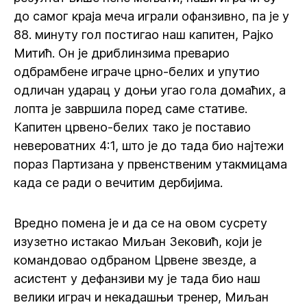
до самог краја меча играли офанзивно, па је у
88. минуту гол постигао наш капитен, Рајко
Митић. Он је дриблинзима преварио
одбрамбене играче црно-белих и упутио
одличан ударац у доњи угао гола домаћих, а
лопта је завршила поред саме стативе.
Капитен црвено-белих тако је поставио
невероватних 4:1, што је до тада био најтежи
пораз Партизана у првенственим утакмицама
када се ради о вечитим дербијима.
Вредно помена је и да се на овом сусрету
изузетно истакао Миљан Зековић, који је
командовао одбраном Црвене звезде, а
асистент у дефанзиви му је тада био наш
велики играч и некадашњи тренер, Миљан