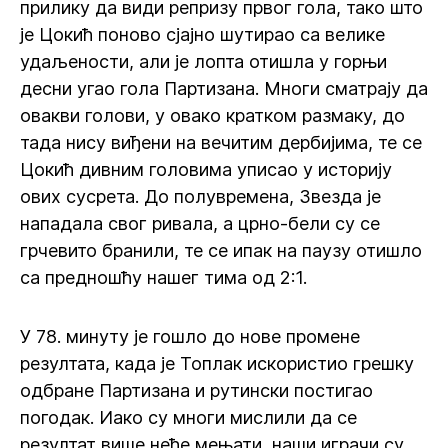
прилику да види репризу првог гола, тако што
је Цокић поново сјајно шутирао са велике
удаљености, али је лопта отишла у горњи
десни угао гола Партизана. Многи сматрају да
овакви голови, у овако кратком размаку, до
тада нису виђени на вечитим дербијима, те се
Цокић дивним головима уписао у историју
ових сусрета. До полувремена, Звезда је
нападала свог ривала, а црно-бели су се
грчевито бранили, те се ипак на паузу отишло
са предношћу нашег тима од 2:1.
У 78. минуту је гошло до нове промене
резултата, када је Топлак искористио грешку
одбране Партизана и рутински постигао
погодак. Иако су многи мислили да се
резултат више неће мењати, наши играчи су