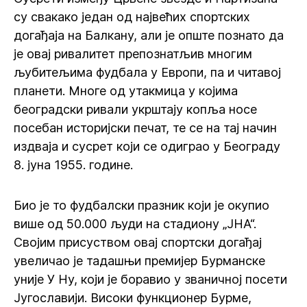
су свакако један од највећих спортских
догађаја на Балкану, али је опште познато да
је овај ривалитет препознатљив многим
љубитељима фудбала у Европи, па и читавој
планети. Многе од утакмица у којима
београдски ривали укрштају копља носе
посебан историјски печат, те се на тај начин
издваја и сусрет који се одиграо у Београду
8. јуна 1955. године.
Био је то фудбалски празник који је окупио
више од 50.000 људи на стадиону „ЈНА“.
Својим присуством овај спортски догађај
увеличао је тадашњи премијер Бурманске
уније У Ну, који је боравио у званичној посети
Југославији. Високи функционер Бурме,