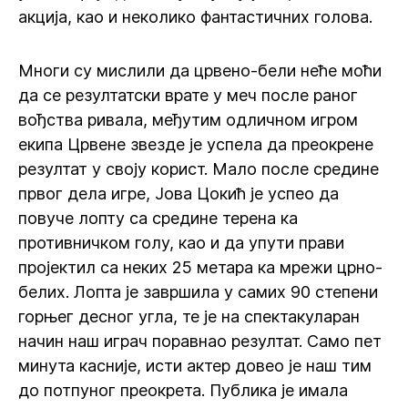
акција, као и неколико фантастичних голова.
Многи су мислили да црвено-бели неће моћи
да се резултатски врате у меч после раног
вођства ривала, међутим одличном игром
екипа Црвене звезде је успела да преокрене
резултат у своју корист. Мало после средине
првог дела игре, Јова Цокић је успео да
повуче лопту са средине терена ка
противничком голу, као и да упути прави
пројектил са неких 25 метара ка мрежи црно-
белих. Лопта је завршила у самих 90 степени
горњег десног угла, те је на спектакуларан
начин наш играч поравнао резултат. Само пет
минута касније, исти актер довео је наш тим
до потпуног преокрета. Публика је имала