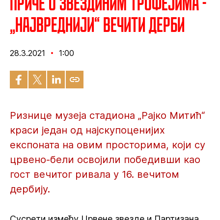
Приче о Звездиним трофејима -
„Највреднији“ вечити дерби
28.3.2021
1:00
Ризнице музеја стадиона „Рајко Митић“
краси један од најскупоценијих
експоната на овим просторима, који су
црвено-бели освојили победивши као
гост вечитог ривала у 16. вечитом
дербију.
Сусрети између Црвене звезде и Партизана