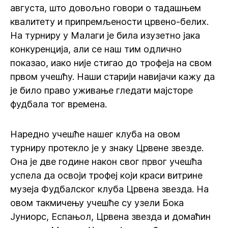
августа, што довољно говори о тадашњем
квалитету и припремљености црвено-белих.
На турниру у Малаги је била изузетно јака
конкуренција, али се наш тим одлично
показао, иако није стигао до трофеја на свом
првом учешћу. Наши старији навијачи кажу да
је било право уживање гледати мајсторе
фудбала тог времена.
Наредно учешће нашег клуба на овом
турниру протекло је у знаку Црвене звезде.
Она је две године након свог првог учешћа
успела да освоји трофеј који краси витрине
музеја Фудбалског клуба Црвена звезда. На
овом такмичењу учешће су узели Бока
Јуниорс, Еспањол, Црвена звезда и домаћин