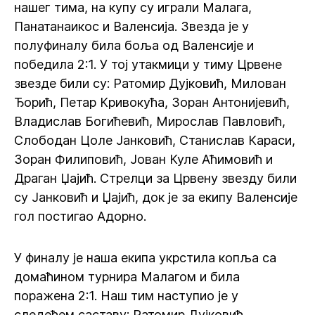
нашег тима, на купу су играли Малага,
Панатанаикос и Валенсија. Звезда је у
полуфиналу била боља од Валенсије и
победила 2:1. У тој утакмици у тиму Црвене
звезде били су: Ратомир Дујковић, Милован
Ђорић, Петар Кривокућа, Зоран Антонијевић,
Владислав Богићевић, Мирослав Павловић,
Слободан Цоле Јанковић, Станислав Караси,
Зоран Филиповић, Јован Куле Аћимовић и
Драган Џајић. Стрелци за Црвену звезду били
су Јанковић и Џајић, док је за екипу Валенсије
гол постигао Адорно.
У финалу је наша екипа укрстила копља са
домаћином турнира Малагом и била
поражена 2:1. Наш тим наступио је у
следећем саставу: Ратомир Дујковић,