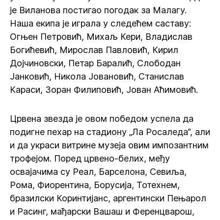
је Виланова постигао погодак за Малагу.
Наша екипа је играла у следећем саставу:
Огњен Петровић, Михаљ Кери, Владислав
Богићевић, Мирослав Павловић, Кирил
Дојчиновски, Петар Баралић, Слободан
Јанковић, Никола Јовановић, Станислав
Караси, Зоран Филиповић, Јован Аћимовић.
Црвена звезда је овом победом успела да
подигне пехар на стадиону „Ла Росаледа“, али
и да украси витрине музеја овим импозантним
трофејом. Поред црвено-белих, међу
освајачима су Реал, Барселона, Севиља,
Рома, Фиорентина, Борусија, Тотехнем,
бразилски Коринтијанс, аргентински Пењарол
и Расинг, мађарски Вашаш и Ференцварош,