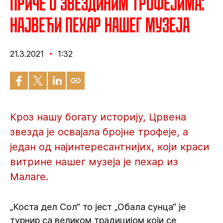
Приче о Звездиним трофејима:
Највећи пехар нашег музеја
21.3.2021
1:32
Кроз нашу богату историју, Црвена
звезда је освајала бројне трофеје, а
један од најинтересантнијих, који краси
витрине нашег музеја је пехар из
Малаге.
„Коста дел Сол“ то јест „Обала сунца“ је
турнир са великом традицијом који се