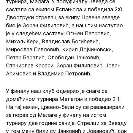
турнира, Малага. У полуфиналу Звезда се
састала са екипом Еспањола и победила 2:0.
Двоструки стрелац за екипу Црвене звезде
био је Зоран Филиповић, а наш тим наступао
је у следећем саставу: Огњен Петровић,
Михаљ Кери, Владислав Богићевић,
Мирослав Павловић, Кирил Дојчиновски,
Петар Баралић, Слободан Јанковић,
Станислав Караси, Зоран Филиповић, Јован
Аћимовић и Владимир Петровић.
У финалу наш клуб одмерио је снаге са
домаћином турнира Малагом и победио 2:1.
На тај начин, црвено-бели су се реванширали
за пораз од Малаге у финалу на истом
турниру две године раније. Стрелци за Звезду
у том мечу били су Јанковић и Јовановић, док