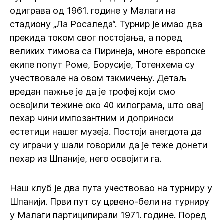
одиграва од 1961. године у Малаги на
стадиону „Ла Росаледа“. Турнир је имао два
прекида током свог постојања, а поред
великих тимова са Пиринеја, многе европске
екипе попут Роме, Борусије, Тотенхема су
учествовале на овом такмичењу. Детаљ
вредан пажње је да је трофеј који смо
освојили тежине око 40 килограма, што овај
пехар чини импозантним и доприноси
естетици нашег музеја. Постоји анегдота да
су играчи у шали говорили да је теже донети
пехар из Шпаније, него освојити га.
Наш клуб је два пута учествовао на турниру у
Шпанији. Први пут су црвено-бели на турниру
у Малаги партиципирали 1971. године. Поред