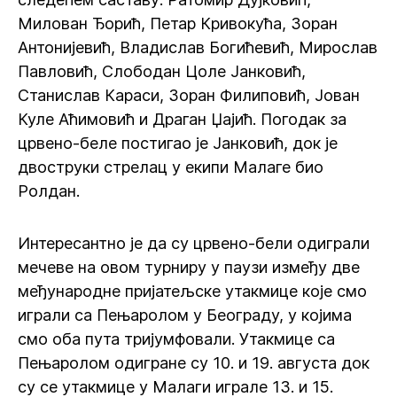
Милован Ђорић, Петар Кривокућа, Зоран
Антонијевић, Владислав Богићевић, Мирослав
Павловић, Слободан Цоле Јанковић,
Станислав Караси, Зоран Филиповић, Јован
Куле Аћимовић и Драган Џајић. Погодак за
црвено-беле постигао је Јанковић, док је
двоструки стрелац у екипи Малаге био
Ролдан.
Интересантно је да су црвено-бели одиграли
мечеве на овом турниру у паузи између две
међународне пријатељске утакмице које смо
играли са Пењаролом у Београду, у којима
смо оба пута тријумфовали. Утакмице са
Пењаролом одигране су 10. и 19. августа док
су се утакмице у Малаги играле 13. и 15.