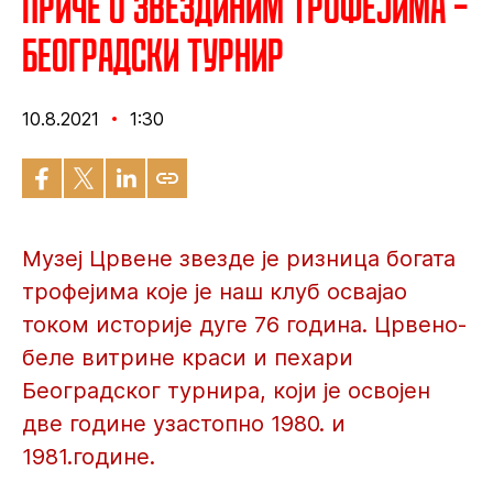
Приче о Звездиним трофејима –
Београдски турнир
10.8.2021
1:30
Музеј Црвене звезде је ризница богата
трофејима које је наш клуб освајао
током историје дуге 76 година. Црвено-
беле витрине краси и пехари
Београдског турнира, који је освојен
две године узастопно 1980. и
1981.године.