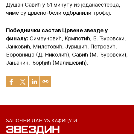
Душан Савић у 51.минуту из једанаестерца,
чиме су црвено-бели одбранили трофеј.
Победнички састав Црвене звезде у
финалу:
Симеуновић, Крмпотић, Б. Ђуровски,
Јанковић, Милетовић, Јуришић, Петровић,
Боровница (Д. Николић), Савић (М. Ђуровски),
Јањанин, Ђорђић (Малишевић).
ЗАПОЧНИ ДАН УЗ КАФИЦУ И
ЗВЕЗДИН