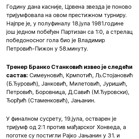
Годину дана касније, Црвена звезда је поново
тријумфовала на овом престижном турниру.
Најпре је, у полуфиналу 18.јула 1981.године
још једном побеђен Партизан са 1:0, а стрелац
победоносног гола био је Владимир
Петровић-Пижон у 58.минуту.
Тренер Бранко Станковић извео је следећи
састав:
Симеуновић, Крмпотић, Љ.Стојановић
(Б.Ђуровић), Јанковић, Милетовић, Јуришић,
Петровић, Боровница, Д.Савић (М.Ђуровски),
Ђорђић (Стаменковић), Јањанин.
У финалном сусрету, 19.јула, остварен је
тријумф од 2:1 против мађарског Хонведа, а
поготке су постигли Рајко Јањанин у 31. и