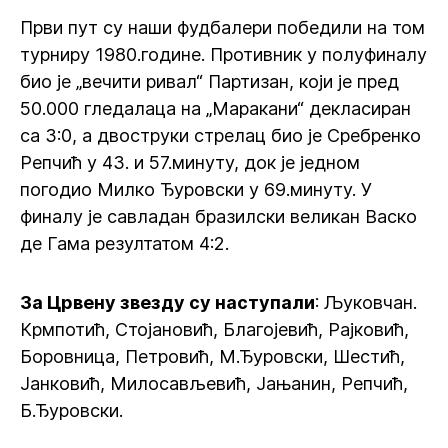
Први пут су наши фудбалери победили на том
турниру 1980.године. Противник у полуфиналу
био је „вечити ривал“ Партизан, који је пред
50.000 гледалаца на „Маракани“ декласиран
са 3:0, а двоструки стрелац био је Сребренко
Репчић у 43. и 57.минуту, док је једном
погодио Милко Ђуровски у 69.минуту. У
финалу је савладан бразилски великан Васко
де Гама резултатом 4:2.
За Црвену звезду су наступали
: Љуковчан.
Крмпотић, Стојановић, Благојевић, Рајковић,
Боровница, Петровић, М.Ђуровски, Шестић,
Јанковић, Милосављевић, Јањанин, Репчић,
Б.Ђуровски.