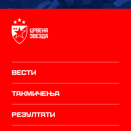
Вести
Такмичења
резултати