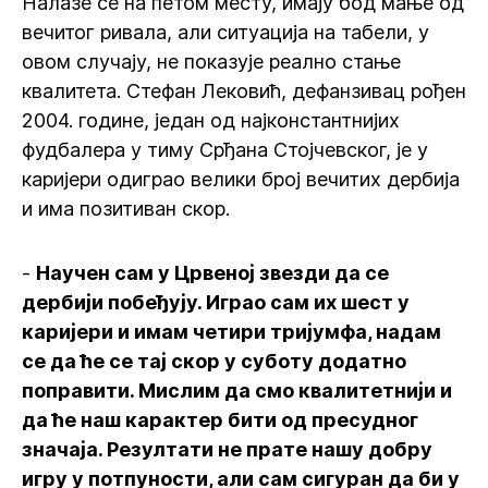
Налазе се на петом месту, имају бод мање од
вечитог ривала, али ситуација на табели, у
овом случају, не показује реално стање
квалитета. Стефан Лековић, дефанзивац рођен
2004. године, један од најконстантнијих
фудбалера у тиму Срђана Стојчевског, је у
каријери одиграо велики број вечитих дербија
и има позитиван скор.
-
Научен сам у Црвеној звезди да се
дербији побеђују. Играо сам их шест у
каријери и имам четири тријумфа, надам
се да ће се тај скор у суботу додатно
поправити. Мислим да смо квалитетнији и
да ће наш карактер бити од пресудног
значаја. Резултати не прате нашу добру
игру у потпуности, али сам сигуран да би у