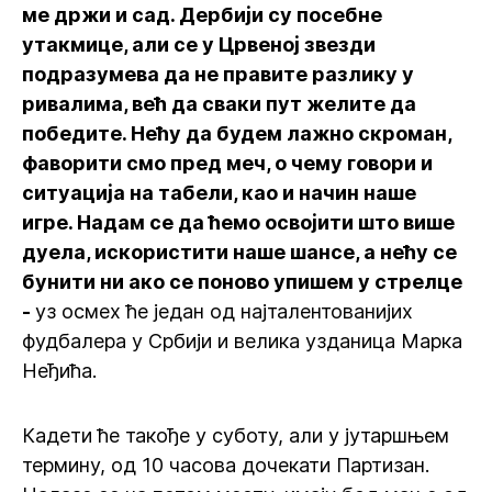
ме држи и сад. Дербији су посебне
утакмице, али се у Црвеној звезди
подразумева да не правите разлику у
ривалима, већ да сваки пут желите да
победите. Нећу да будем лажно скроман,
фаворити смо пред меч, о чему говори и
ситуација на табели, као и начин наше
игре. Надам се да ћемо освојити што више
дуела, искористити наше шансе, а нећу се
бунити ни ако се поново упишем у стрелце
-
уз осмех ће један од најталентованијих
фудбалера у Србији и велика узданица Марка
Неђића.
Кадети ће такође у суботу, али у јутаршњем
термину, од 10 часова дочекати Партизан.