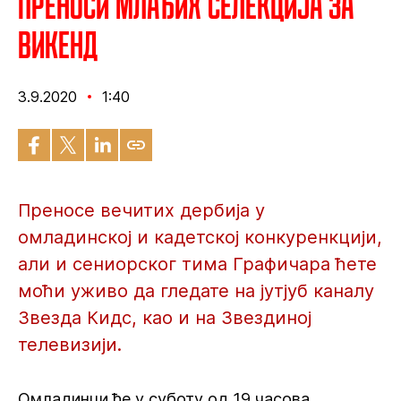
Преноси млађих селекција за
викенд
3.9.2020
1:40
Преносе вечитих дербија у
омладинској и кадетској конкуренкцији,
али и сениорског тима Графичара ћете
моћи уживо да гледате на јутјуб каналу
Звезда Кидс, као и на Звездиној
телевизији.
Омладинци ће у суботу од 19 часова