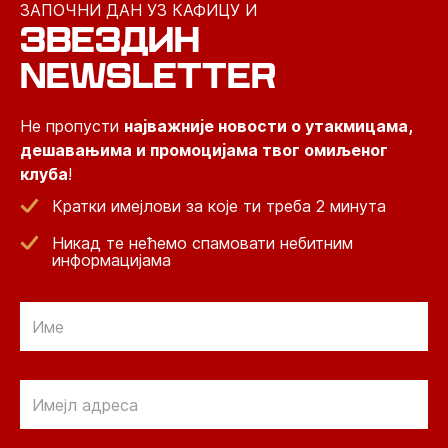
ЗАПОЧНИ ДАН УЗ КАФИЦУ И
ЗВЕЗДИН
NEWSLETTER
Не пропусти
најважније новости о утакмицама,
дешавањима и промоцијама твог омиљеног
клуба
!
Кратки имејлови за које ти треба 2 минута
Никад те нећемо спамовати небитним
информацијама
Email
Email