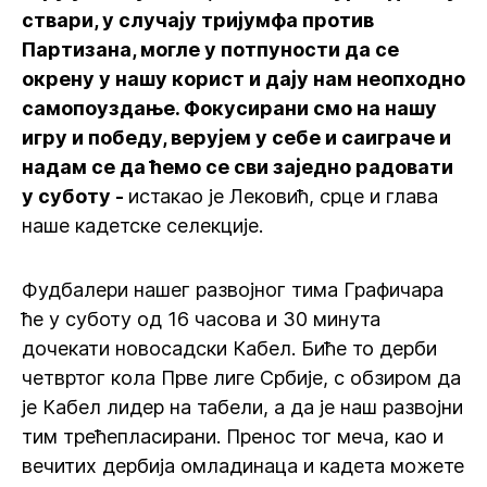
ствари, у случају тријумфа против
Партизана, могле у потпуности да се
окрену у нашу корист и дају нам неопходно
самопоуздање. Фокусирани смо на нашу
игру и победу, верујем у себе и саиграче и
надам се да ћемо се сви заједно радовати
у суботу -
истакао је Лековић, срце и глава
наше кадетске селекције.
Фудбалери нашег развојног тима Графичара
ће у суботу од 16 часова и 30 минута
дочекати новосадски Кабел. Биће то дерби
четвртог кола Прве лиге Србије, с обзиром да
је Кабел лидер на табели, а да је наш развојни
тим трећепласирани. Пренос тог меча, као и
вечитих дербија омладинаца и кадета можете