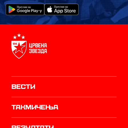
Вести
Такмичења
резултати