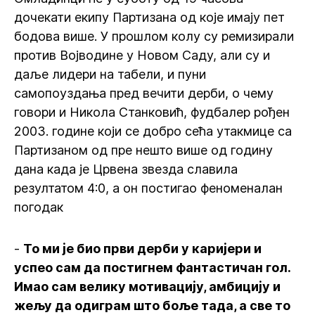
дочекати екипу Партизана од које имају пет
бодова више. У прошлом колу су ремизирали
против Војводине у Новом Саду, али су и
даље лидери на табели, и пуни
самопоуздања пред вечити дерби, о чему
говори и Никола Станковић, фудбалер рођен
2003. године који се добро сећа утакмице са
Партизаном од пре нешто више од годину
дана када је Црвена звезда славила
резултатом 4:0, а он постигао феноменалан
погодак
-
То ми је био први дерби у каријери и
успео сам да постигнем фантастичан гол.
Имао сам велику мотивацију, амбицију и
жељу да одиграм што боље тада, а све то