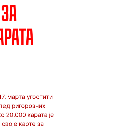
 за
арата
17. марта угостити
след ригорозних
о 20.000 карата је
своје карте за