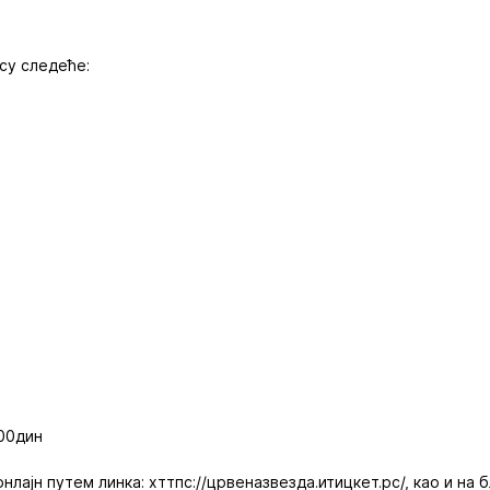
су следеће:
000дин
лајн путем линка: хттпс://црвеназвезда.итицкет.рс/, као и на 