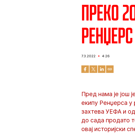
Преко 2
Ренџерс
7.3.2022
4:26
Пред нама је још 
екипу Ренџерса у 
захтева УЕФА и од
до сада продато т
овај историјски сп