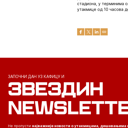
стадиона, у терминима од
утакмице од 10 часова д
ЗАПОЧНИ ДАН УЗ КАФИЦУ И
ЗВЕЗДИН
NEWSLETT
Не пропусти
најважније новости о утакмицама, дешавањима 