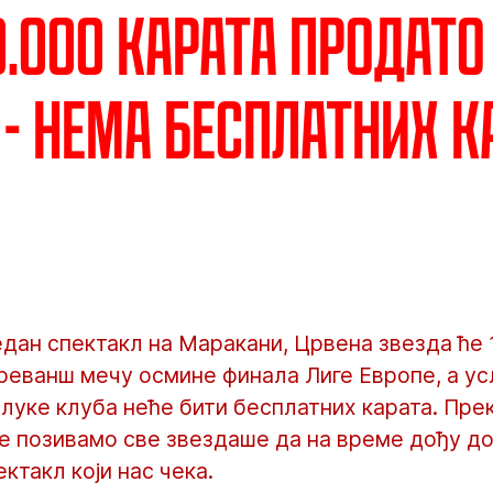
0.000 карата продато
 - Нема бесплатних к
један спектакл на Маракани, Црвена звезда ће 
реванш мечу осмине финала Лиге Европе, а у
луке клуба неће бити бесплатних карата. Прек
е позивамо све звездаше да на време дођу до 
ектакл који нас чека.