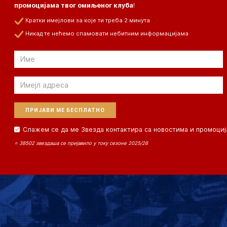
промоцијама твог омиљеног клуба
!
Кратки имејлови за које ти треба 2 минута
Никад те нећемо спамовати небитним информацијама
Email
Email
Слажем се да ме Звезда контактира са новостима и промоциј
⭐ 38502 звездаша се пријавило у току сезоне 2025/26