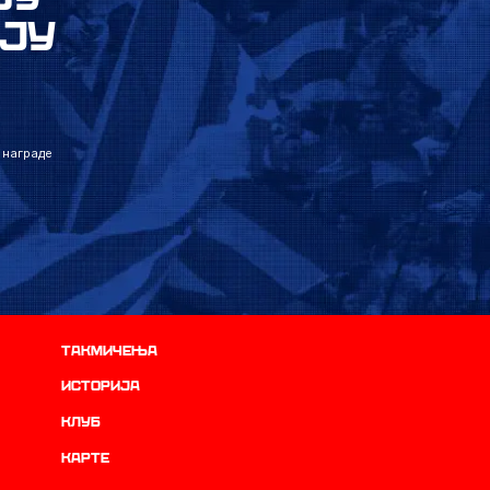
ЈУ
 награде
Такмичења
историја
Клуб
Карте