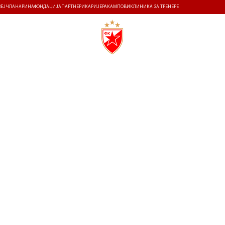
ЗЕЈ
ЧЛАНАРИНА
ФОНДАЦИЈА
ПАРТНЕРИ
КАРИЈЕРА
КАМПОВИ
КЛИНИКА ЗА ТРЕНЕРЕ
ТИ
ИСТОРИЈА
Т