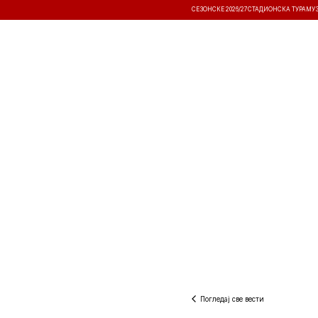
СЕЗОНСКЕ 2026/27
СТАДИОНСКА ТУРА
МУ
ВЕСТИ
ТАКМИЧЕЊА
РЕЗУЛТА
Погледај све вести