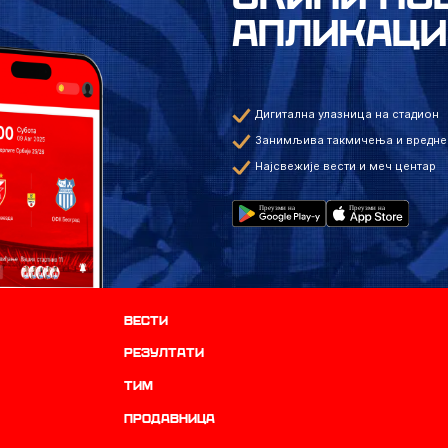
АПЛИКАЦИ
Дигитална улазница на стадион
Занимљива такмичења и вредне
Најсвежије вести и меч центар
Вести
резултати
ТИМ
продавница