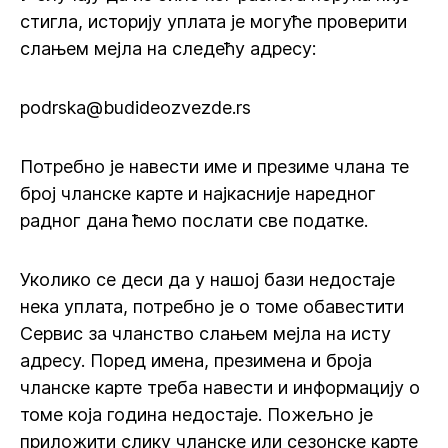
стигла, историју уплата је могуће проверити
слањем мејла на следећу адресу:
podrska@budideozvezde.rs
Потребно је навести име и презиме члана те
број чланске карте и најкасније наредног
радног дана ћемо послати све податке.
Уколико се деси да у нашој бази недостаје
нека уплата, потребно је о томе обавестити
Сервис за чланство слањем мејла на исту
адресу. Поред имена, презимена и броја
чланске карте треба навести и информацију о
томе која година недостаје. Пожељно је
приложити слику чланске или сезонске карте