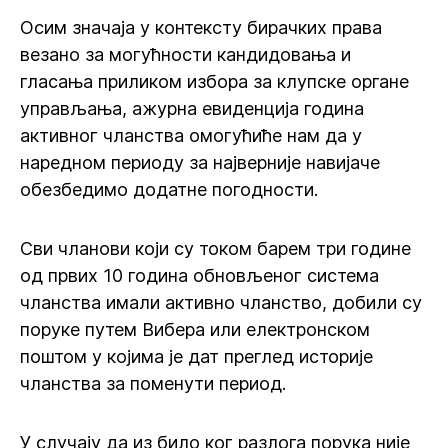
Осим значаја у контексту бирачких права
везано за могућности кандидовања и
гласања приликом избора за клупске органе
управљања, ажурна евиденција година
активног чланства омогућиће нам да у
наредном периоду за најверније навијаче
обезбедимо додатне погодности.
Сви чланови који су током барем три године
од првих 10 година обновљеног система
чланства имали активно чланство, добили су
поруке путем Вибера или електронском
поштом у којима је дат преглед историје
чланства за поменути период.
У случају да из било ког разлога порука није