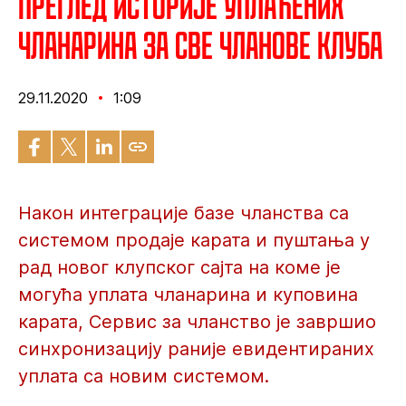
Преглед историје уплаћених
чланарина за све чланове Клуба
29.11.2020
1:09
Након интеграције базе чланства са
системом продаје карата и пуштања у
рад новог клупског сајта на коме је
могућа уплата чланарина и куповина
карата, Сервис за чланство је завршио
синхронизацију раније евидентираних
уплата са новим системом.