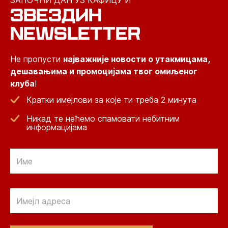
ЗАПОЧНИ ДАН УЗ КАФИЦУ И
ЗВЕЗДИН
NEWSLETTER
Не пропусти
најважније новости о утакмицама,
дешавањима и промоцијама твог омиљеног
клуба
!
Кратки имејлови за које ти треба 2 минута
Никад те нећемо спамовати небитним
информацијама
Email
Email