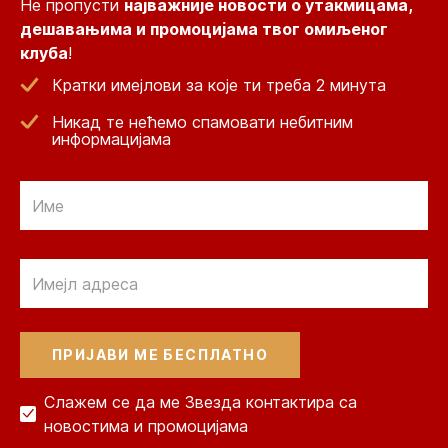
Не пропусти
најважније новости о утакмицама,
дешавањима и промоцијама твог омиљеног
клуба
!
Кратки имејлови за које ти треба 2 минута
Никад те нећемо спамовати небитним
информацијама
Email
Email
Слажем се да ме Звезда контактира са
новостима и промоцијама