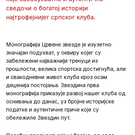
сведочи о богатој историји
најтрофејнијег српског клуба.
Монографија Црвене звезде је изузетно
значајан подухват, у оквиру којег су
забележени најважнији тренуци из
прошлости, велика спортска достигнућа, али
и свакодневни живот клуба кроз осам
деценија постојања. Звездина прва
монографија приказује развој нашег клуба од
оснивања до данас, уз бројне историјске
податке и аутентичне приче које су
обележиле Звездин пут.