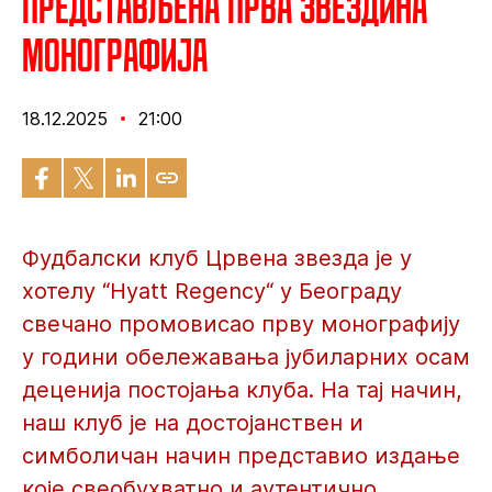
Представљена прва Звездина
монографија
18.12.2025
21:00
Фудбалски клуб Црвена звезда је у
хотелу “Hyatt Regency“ у Београду
свечано промовисао прву монографију
у години обележавања јубиларних осам
деценија постојања клуба. На тај начин,
наш клуб је на достојанствен и
симболичан начин представио издање
које свеобухватно и аутентично