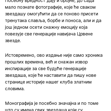
Посебну вредност дају и бројне, до сада
мало познате фотографије, које ће сваком
звездашу омогућити да се поново присети
тренутака славља, борбе и поноса, али и да
још једном осети снажну емоцију која
повезује све генерације навијача Црвене
звезде.
Истовремено, ово издање није само хроника
прошлих времена, већ и снажан извор
инспирације за све будуће генерације
звездаша, које ће наставити да пишу нове
странице историје нашег клуба златним
словима.
Монографија је посебно значајна и по томе
што су имена свих звездаша који су