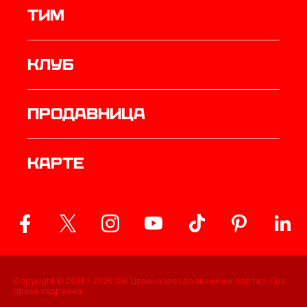
ТИМ
Клуб
продавница
Карте
Copyright © 2011 -
2026
ФК Црвена звезда званични портал. Сва
права задржана.