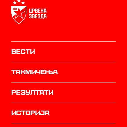
Вести
Такмичења
резултати
историја