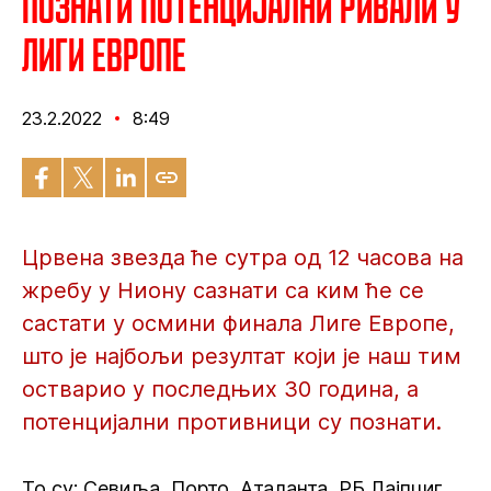
Познати потенцијални ривали у
Лиги Европе
23.2.2022
8:49
Црвена звезда ће сутра од 12 часова на
жребу у Ниону сазнати са ким ће се
састати у осмини финала Лиге Европе,
што је најбољи резултат који је наш тим
остварио у последњих 30 година, а
потенцијални противници су познати.
То су: Севиља, Порто, Аталанта, РБ Лајпциг,