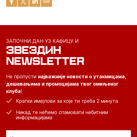
ЗАПОЧНИ ДАН УЗ КАФИЦУ И
ЗВЕЗДИН
NEWSLETTER
Не пропусти
најважније новости о утакмицама,
дешавањима и промоцијама твог омиљеног
клуба
!
Кратки имејлови за које ти треба 2 минута
Никад те нећемо спамовати небитним
информацијама
Email