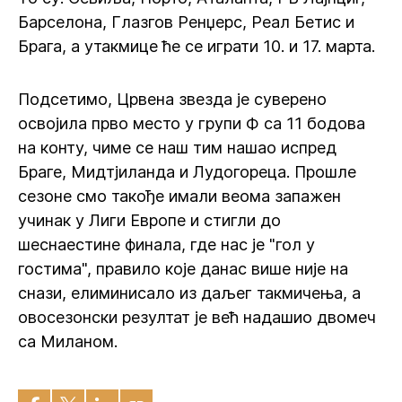
Барселона, Глазгов Ренџерс, Реал Бетис и
Брага, а утакмице ће се играти 10. и 17. марта.
Подсетимо, Црвена звезда је суверено
освојила прво место у групи Ф са 11 бодова
на конту, чиме се наш тим нашао испред
Браге, Мидтјиланда и Лудогореца. Прошле
сезоне смо такође имали веома запажен
учинак у Лиги Европе и стигли до
шеснаестине финала, где нас је "гол у
гостима", правило које данас више није на
снази, елиминисало из даљег такмичења, а
овосезонски резултат је већ надашио двомеч
са Миланом.