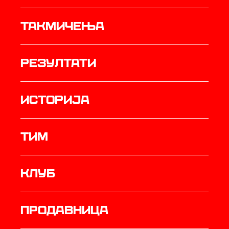
Такмичења
резултати
историја
ТИМ
Клуб
продавница