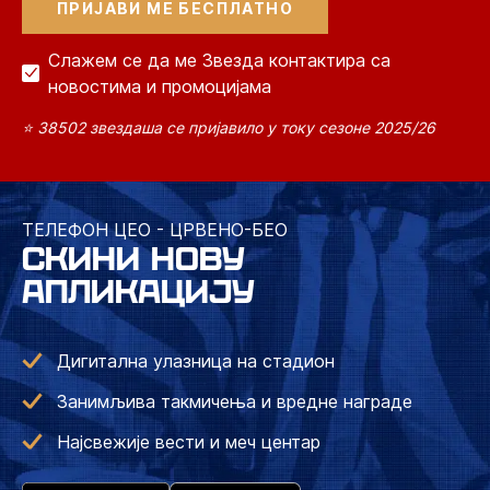
Слажем се да ме Звезда контактира са
новостима и промоцијама
⭐ 38502 звездаша се пријавило у току сезоне 2025/26
ТЕЛЕФОН ЦЕО - ЦРВЕНО-БЕО
СКИНИ НОВУ
АПЛИКАЦИЈУ
Дигитална улазница на стадион
Занимљива такмичења и вредне награде
Најсвежије вести и меч центар