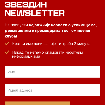
ЗВЕЗДИН
NEWSLETTER
Не пропусти
најважније новости о утакмицама,
дешавањима и промоцијама твог омиљеног
клуба
!
Кратки имејлови за које ти треба 2 минута
Никад те нећемо спамовати небитним
информацијама
Email
Email