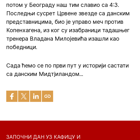
потом у Београду наш тим славио са 4:3.
Последњи сусрет Црвене звезде са данским
представницима, био је управо меч против
Копенхагена, из ког су изабраници тадашњег
тренера Владана Милојевића изашли као
победници.
Сада ћемо се по први пут у историји састати
са данским Мидтјиландом...
ЗАПОЧНИ ДАН УЗ КАФИЦУ И