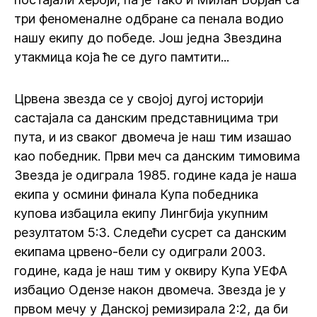
три феноменалне одбране са пенала водио
нашу екипу до победе. Још једна Звездина
утакмица која ће се дуго памтити...
Црвена звезда се у својој дугој историји
састајала са данским представницима три
пута, и из сваког двомеча је наш тим изашао
као победник. Први меч са данским тимовима
Звезда је одиграла 1985. године када је наша
екипа у осмини финала Купа победника
купова избацила екипу Лингбија укупним
резултатом 5:3. Следећи сусрет са данским
екипама црвено-бели су одиграли 2003.
године, када је наш тим у оквиру Купа УЕФА
избацио Одензе након двомеча. Звезда је у
првом мечу у Данској ремизирала 2:2, да би