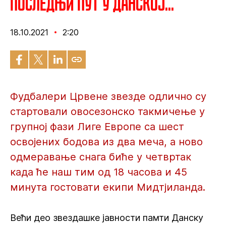
Последњи пут у Данској...
18.10.2021
2:20
Фудбалери Црвене звезде одлично су
стартовали овосезонско такмичење у
групној фази Лиге Европе са шест
освојених бодова из два меча, а ново
одмеравање снага биће у четвртак
када ће наш тим од 18 часова и 45
минута гостовати екипи Мидтјиланда.
Већи део звездашке јавности памти Данску