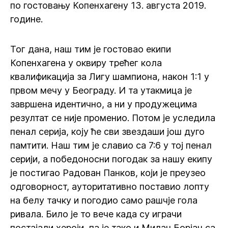
по гостовању Копенхагену 13. августа 2019.
године.
Тог дана, наш тим је гостовао екипи
Копенхагена у оквиру трећег кола
квалификација за Лигу шампиона, након 1:1 у
првом мечу у Београду. И та утакмица је
завршена идентично, а ни у продужецима
резултат се није променио. Потом је уследила
пенал серија, коју ће сви звездаши још дуго
памтити. Наш тим је славио са 7:6 у тој пенал
серији, а победоносни погодак за нашу екипу
је постигао Радован Панков, који је преузео
одговорност, ауторитативно поставио лопту
на белу тачку и погодио само рашчје гола
ривала. Било је то вече када су играчи
постајали хероји, па је тако и Милан Борјан са