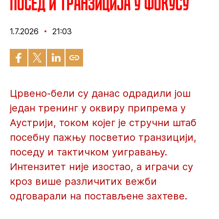
Посед и транзиција у фокусу
1.7.2026
21:03
Црвено-бели су данас одрадили још
један тренинг у оквиру припрема у
Аустрији, током којег је стручни штаб
посебну пажњу посветио транзицији,
поседу и тактичком уигравању.
Интензитет није изостао, а играчи су
кроз више различитих вежби
одговарали на постављене захтеве.