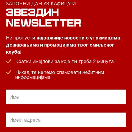
ЗАПОЧНИ ДАН УЗ КАФИЦУ И
ЗВЕЗДИН
NEWSLETTER
Не пропусти
најважније новости о утакмицама,
дешавањима и промоцијама твог омиљеног
клуба
!
Кратки имејлови за које ти треба 2 минута
Никад те нећемо спамовати небитним
информацијама
Email
Email