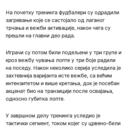
На почетку тренинга фудбалери су одрадили
загревање које се састојало од лаганог
трчања и вежби активације, након чега су
прешли на главни део рада.
Играчи су потом били подељени у три групе и
кроз вежбу чувања лопте у три боје радили
на поседу. Након неколико серија уследила је
захтевнија варијанта исте вежбе, са већим
интензитетом и више кретања, док је посебан
акценат био на транзицији после освајања,
односно губитка лопте.
У завршном делу тренинга уследио је
тактички сегмент, током којег су црвено-бели