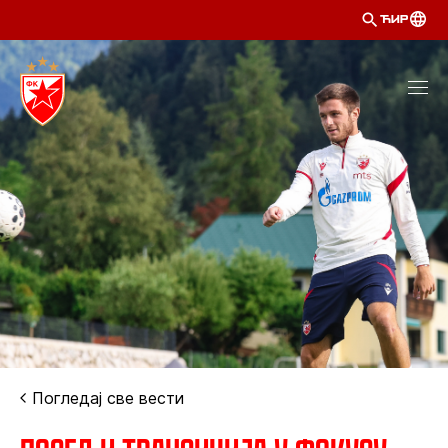
ЋИР
Погледај све вести