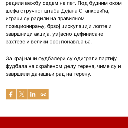
радили вежбу седам на пет. Под будним оком
шефа стручног штаба Дејана Станковића,
играчи су радили на правилном
позиционирању, брзој циркулацији лопте и
завршници акција, уз јасно дефинисане
захтеве и велики број понављања.
За крај наши фудбалери су одиграли партију
фудбала на скраћеном делу терена, чиме су и
завршили данашњи рад на терену.