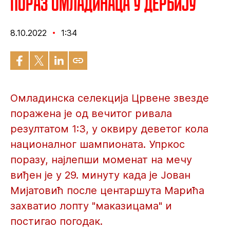
Пораз омладинаца у дербију
8.10.2022
1:34
Омладинска селекција Црвене звезде
поражена је од вечитог ривала
резултатом 1:3, у оквиру деветог кола
националног шампионата. Упркос
поразу, најлепши моменат на мечу
виђен је у 29. минуту када је Јован
Мијатовић после центаршута Марића
захватио лопту "маказицама" и
постигао погодак.