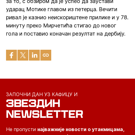
за то, с обзиром да је успео да заустави
ударац Мотике главом из петерца. Вечити
ривал је казнио неискориштене прилике и у 78.
минуту преко Мирчетића стигао до новог
гола и поставио коначан резултат на дербију.
ЗАПОЧНИ ДАН УЗ КАФИЦУ И
ЗВЕЗДИН
NEWSLETTER
Не пропусти
најважније новости о утакмицама,