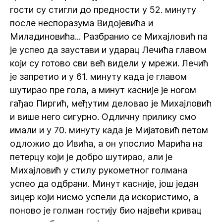
гости су стигли до предности у 52. минуту
после неспоразума Видојевића и
Миладиновића... Разбранио се Михајловић па
је успео да заустави и ударац Лечића главом
који су готово сви већ видели у мрежи. Лечић
је запретио и у 61. минуту када је главом
шутирао пре гола, а минут касније је ногом
гађао Пиргић, међутим деловао је Михајловић
и више него сигурно. Одличну прилику смо
имали и у 70. минуту када је Мијатовић петом
одложио до Ивића, а он упослио Марића на
петерцу који је добро шутирао, али је
Михајловић у стилу рукометног голмана
успео да одбрани. Минут касније, још један
зицер који нисмо успели да искористимо, а
поново је голман гостију био највећи кривац