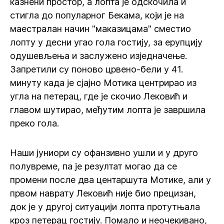
казнени простор, а лопта је одскочила и
стигла до популарног Бекама, који је на
маестралан начин "маказицама" сместио
лопту у десни угао гола гостију, за ерупцију
одушевљења и заслужено изједначење.
Запретили су поново црвено-бели у 41.
минуту када је сјајно Мотика центрирао из
угла на петерац, где је скочио Лековић и
главом шутирао, међутим лопта је завршила
преко гола.
Наши јуниори су офанзивно ушли и у друго
полувреме, па је резултат могао да се
промени после два центаршута Мотике, али у
првом наврату Лековић није био прецизан,
док је у другој ситуацији лопта протутњала
кроз петерац гостију. Помало и неочекивано,