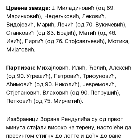
Црвена звезда:
Ј. Миладиновић (од 89.
Маринковић), Недељковић, Лековић,
Видојевић, Марић, Лечић (од 70. Вукичевић),
Станковић (од 83. Брајић), Матић (од 46.
Ивић), Пиргић (од 76. Стојсављевић), Мотика,
Мијатовић.
Партизан:
Михајловић, Илић, Ћелић, Алексић
(од 90. Угрешић), Петровић, Трифуновић,
Аћимовић (од 90. Николић), Јевремовић,
Стјепановић, Влаховић (од 90. Петрушић),
Петковић (од 75. Мирчетић).
Изабраници Зорана Рендулића су од првог
минута стајали високо на терену, настојећи да
пресингом стигну до лопте и дођу до ране