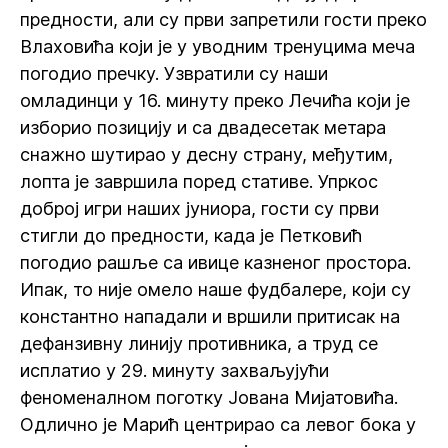
предности, али су први запретили гости преко
Влаховића који је у уводним тренуцима меча
погодио пречку. Узвратили су наши
омладинци у 16. минуту преко Лечића који је
изборио позицију и са двадесетак метара
снажно шутирао у десну страну, међутим,
лопта је завршила поред стативе. Упркос
доброј игри наших јуниора, гости су први
стигли до предности, када је Петковић
погодио рашље са ивице казненог простора.
Ипак, то није омело наше фудбалере, који су
константно нападали и вршили притисак на
дефанзивну линију противника, а труд се
исплатио у 29. минуту захваљујући
феноменалном поготку Јована Мијатовића.
Одлично је Марић центрирао са левог бока у