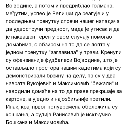
Војводине, а потом и предриблао голмана,
међутим, успео је Велицки да реагује и у
последњем тренутку спречи нашег нападача
да удвостручи предност, мада је утисак и да
је наквашен терен у овом случају помогао
домаћима, с обзиром на то да се лопта у
једном тренутку "заглавила" у трави. Кренули
су офанзивније фудбалери Војводине, што је
остављало простора нашим кадетима који су
демонстрирали брзину на делу, па су у два
наврата Вукојевић и Максимовић "бежали" и
наводили домаће на то да праве прекршаје за
картоне, а уједно и најозбиљније претили.
Ипак, крај првог полувремена обележила су
кошкања, а судија Ранисавић је искључио
Бошкана и Максимовића.