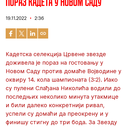
Пораз кадета у Новом Саду
19.11.2022
2:36
Кадетска селекција Црвене звезде
доживела је пораз на гостовању у
Новом Саду против домаће Војводине у
оквиру 14. кола шампионата (3:2). Иако
су пулени Слађана Николића водили до
последњих неколико минута утакмице
и били далеко конкретнији ривал,
успели су домаћи да преокрену и у
финишу стигну до три бода. За Звезду