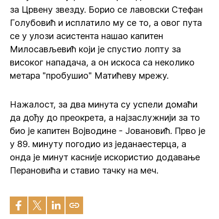
за Црвену звезду. Борио се лавовски Стефан
Голубовић и исплатило му се то, а овог пута
се у улози асистента нашао капитен
Милосављевић који је спустио лопту за
високог нападача, а он искоса са неколико
метара "пробушио" Матићеву мрежу.
Нажалост, за два минута су успели домаћи
да дођу до преокрета, а најзаслужнији за то
био је капитен Војводине - Јовановић. Прво је
у 89. минуту погодио из једанаестерца, а
онда је минут касније искористио додавање
Перановића и ставио тачку на меч.