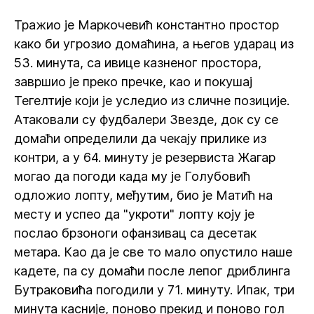
Тражио је Маркочевић константно простор
како би угрозио домаћина, а његов ударац из
53. минута, са ивице казненог простора,
завршио је преко пречке, као и покушај
Тегелтије који је уследио из сличне позиције.
Атаковали су фудбалери Звезде, док су се
домаћи определили да чекају прилике из
контри, а у 64. минуту је резервиста Жагар
могао да погоди када му је Голубовић
одложио лопту, међутим, био је Матић на
месту и успео да "укроти" лопту коју је
послао брзоноги офанзивац са десетак
метара. Као да је све то мало опустило наше
кадете, па су домаћи после лепог дриблинга
Бутраковића погодили у 71. минуту. Ипак, три
минута касније, поново прекид и поново гол