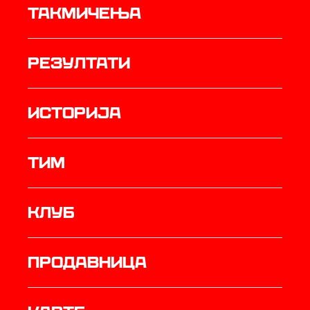
Такмичења
резултати
историја
ТИМ
Клуб
продавница