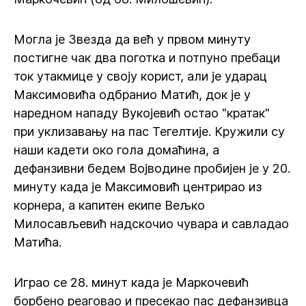
Могла је Звезда да већ у првом минуту
постигне чак два поготка и потпуно пребаци
ток утакмице у своју корист, али је ударац
Максимовића одбранио Матић, док је у
наредном нападу Вукојевић остао "кратак"
при уклизавању на пас Тегелтије. Кружили су
наши кадети око гола домаћина, а
дефанзивни бедем Војводине пробијен је у 20.
минуту када је Максимовић центрирао из
корнера, а капитен екипе Вељко
Милосављевић надскочио чувара и савладао
Матића.
Играо се 28. минут када је Маркочевић
борбено реаговао и пресекао пас дефанзивца