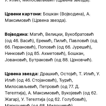
Црвени картони:
Бошкан (Војводина), А.
Максимовић (Црвена звезда).
Војводина:
Матић, Велицки, Вукобратовић
(од 46. Васић), Еремић, Пилић, Павловић (од
66. Перановић), Поповић (од 66. Јурешић),
Нинковић (од 85. Ахметовић), Бошкан,
Јовановић, Бутраковић (од 88. Црновчић).
Црвена звезда:
Драшкић, Остојић, Т. Илић, У.
Илић (од 46. Стојановић), Ђурић,
Милосављевић, Петровић (од 77. Д.
Тегелтија), А. Максимовић, Вукојевић (од 62.
Жагар), У. Тегелтија (од 62. Голубовић),
Маркочевић (од 68. Милошевић).