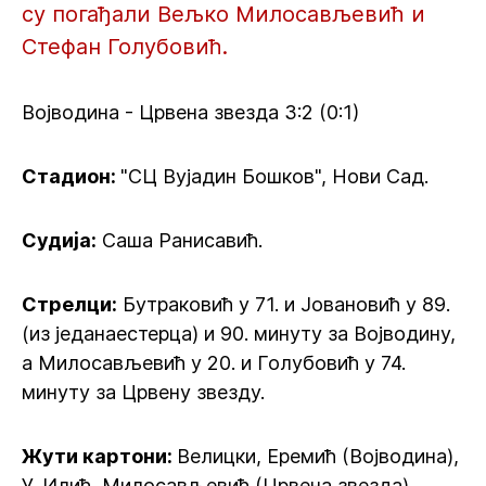
су погађали Вељко Милосављевић и
Стефан Голубовић.
Војводина - Црвена звезда 3:2 (0:1)
Стадион:
"СЦ Вујадин Бошков", Нови Сад.
Судија:
Саша Ранисавић.
Стрелци:
Бутраковић у 71. и Јовановић у 89.
(из једанаестерца) и 90. минуту за Војводину,
а Милосављевић у 20. и Голубовић у 74.
минуту за Црвену звезду.
Жути картони:
Велицки, Еремић (Војводина),
У. Илић, Милосављевић (Црвена звезда).