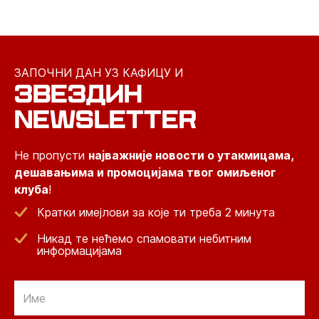
ЗАПОЧНИ ДАН УЗ КАФИЦУ И
ЗВЕЗДИН
NEWSLETTER
Не пропусти
најважније новости о утакмицама,
дешавањима и промоцијама твог омиљеног
клуба
!
Кратки имејлови за које ти треба 2 минута
Никад те нећемо спамовати небитним
информацијама
Email