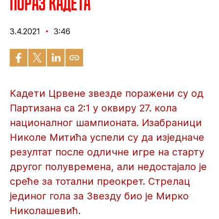
Пораз кадета
3.4.2021
3:46
Кадети Црвене звезде поражени су од
Партизана са 2:1 у оквиру 27. кола
националног шампионата. Изабраници
Николе Митића успели су да изједначе
резултат после одличне игре на старту
другог полувремена, али недостајало је
среће за тотални преокрет. Стрелац
јединог гола за Звезду био је Мирко
Николашевић.