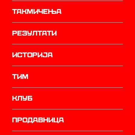
Такмичења
резултати
историја
ТИМ
Клуб
продавница