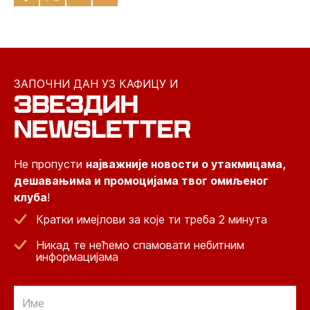
ЗАПОЧНИ ДАН УЗ КАФИЦУ И
ЗВЕЗДИН
NEWSLETTER
Не пропусти
најважније новости о утакмицама,
дешавањима и промоцијама твог омиљеног
клуба
!
Кратки имејлови за које ти треба 2 минута
Никад те нећемо спамовати небитним
информацијама
Email