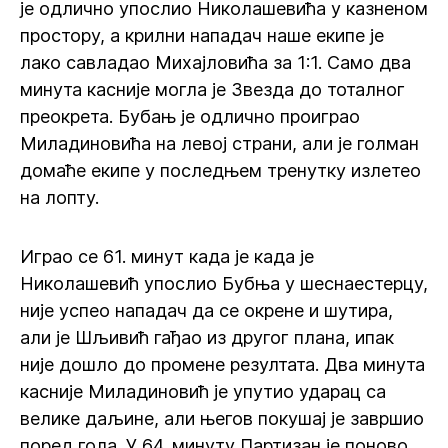
је одлично упослио Николашевића у казненом
простору, а крилни нападач наше екипе је
лако савладао Михајловића за 1:1. Само два
минута касније могла је Звезда до тоталног
преокрета. Бубањ је одлично проиграо
Миладиновића на левој страни, али је голман
домаће екипе у последњем тренутку излетео
на лопту.
Играо се 61. минут када је када је
Николашевић упослио Бубња у шеснаестерцу,
није успео нападач да се окрене и шутира,
али је Шљивић гађао из другог плана, ипак
није дошло до промене резултата. Два минута
касније Миладиновић је упутио ударац са
велике даљине, али његов покушај је завршио
поред гола. У 64. минуту Партизан је поново