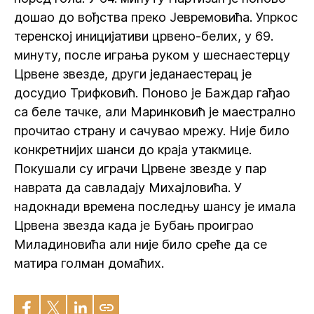
дошао до вођства преко Јевремовића. Упркос
теренској иницијативи црвено-белих, у 69.
минуту, после играња руком у шеснаестерцу
Црвене звезде, други једанаестерац је
досудио Трифковић. Поново је Баждар гађао
са беле тачке, али Маринковић је маестрално
прочитао страну и сачувао мрежу. Није било
конкретнијих шанси до краја утакмице.
Покушали су играчи Црвене звезде у пар
наврата да савладају Михајловића. У
надокнади времена последњу шансу је имала
Црвена звезда када је Бубањ проиграо
Миладиновића али није било среће да се
матира голман домаћих.