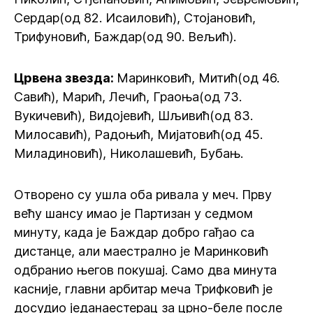
Сердар(од 82. Исаиловић), Стојановић,
Трифуновић, Баждар(од 90. Вељић).
Црвена звезда:
Маринковић, Митић(од 46.
Савић), Марић, Лечић, Граоња(од 73.
Вукичевић), Видојевић, Шљивић(од 83.
Милосавић), Радоњић, Мијатовић(од 45.
Миладиновић), Николашевић, Бубањ.
Отворено су ушла оба ривала у меч. Прву
већу шансу имао је Партизан у седмом
минуту, када је Баждар добро гађао са
дистанце, али маестрално је Маринковић
одбранио његов покушај. Само два минута
касније, главни арбитар меча Трифковић је
досудио једанаестерац за црно-беле после