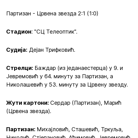
Партизан - Црвена звезда 2:1 (1:0)
Стадион
: "СЦ Телеоптик".
Судија:
Дејан Трифковић.
Стрелци:
Баждар (из једанаестерца) у 9. и
Јевремовић у 64. минуту за Партизан, а
Николашевић у 53. минуту за Црвену звезду.
Жути картони:
Сердар (Партизан), Марић
(Црвена звезда).
Партизан:
Михајловић, Сташевић, Тркуља,
Николић, Стјепановић, Аћимовић, Јевремовић,