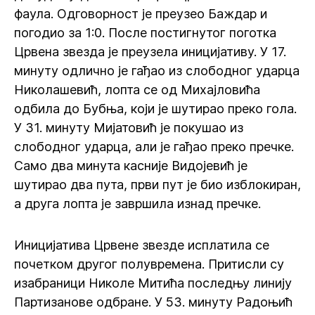
фаула. Одговорност је преузео Баждар и
погодио за 1:0. После постигнутог поготка
Црвена звезда је преузела иницијативу. У 17.
минуту одлично је гађао из слободног ударца
Николашевић, лопта се од Михајловића
одбила до Бубња, који је шутирао преко гола.
У 31. минуту Мијатовић је покушао из
слободног ударца, али је гађао преко пречке.
Само два минута касније Видојевић је
шутирао два пута, први пут је био изблокиран,
а друга лопта је завршила изнад пречке.
Иницијатива Црвене звезде исплатила се
почетком другог полувремена. Притисли су
изабраници Николе Митића последњу линију
Партизанове одбране. У 53. минуту Радоњић