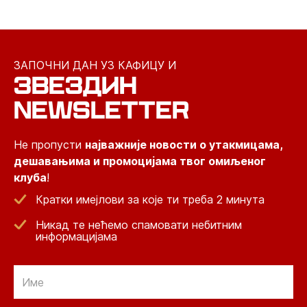
ЗАПОЧНИ ДАН УЗ КАФИЦУ И
ЗВЕЗДИН
NEWSLETTER
Не пропусти
најважније новости о утакмицама,
дешавањима и промоцијама твог омиљеног
клуба
!
Кратки имејлови за које ти треба 2 минута
Никад те нећемо спамовати небитним
информацијама
Email