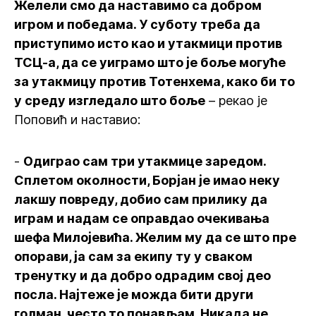
Желели смо да наставимо са добром
игром и победама. У суботу треба да
приступимо исто као и утакмици против
ТСЦ-а, да се уиграмо што је боље могуће
за утакмицу против Тотенхема, како би то
у среду изгледало што боље
– рекао је
Поповић и наставио:
-
Одиграо сам три утакмице заредом.
Сплетом околности, Борјан је имао неку
лакшу повреду, добио сам прилику да
играм и надам се оправдао очекивања
шефа Милојевића. Желим му да се што пре
опорави, ја сам за екипу ту у сваком
тренутку и да добро одрадим свој део
посла. Најтеже је можда бити други
голман, често то понављам. Никада не