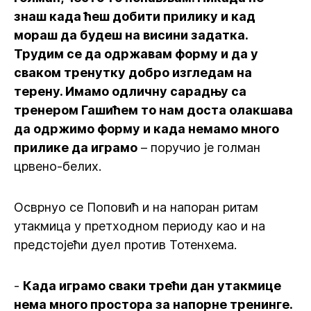
знаш када ћеш добити прилику и кад
мораш да будеш на висини задатка.
Трудим се да одржавам форму и да у
сваком тренутку добро изгледам на
терену. Имамо одличну сарадњу са
тренером Гашићем то нам доста олакшава
да одржимо форму и када немамо много
прилике да играмо
– поручио је голман
црвено-белих.
Осврнуо се Поповић и на напоран ритам
утакмица у претходном периоду као и на
предстојећи дуел против Тотенхема.
-
Када играмо сваки трећи дан утакмице
нема много простора за напорне тренинге.