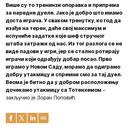
Више су то тренинзи опоравка и припрема
за наредне дуеле. Јако је добро што имамо
доста играча. У сваком тренутку, ко год да
изађе на терен, даће свој максимум и
испуниће задатке које шеф стручног
штаба затражи од нас. Из тог разлога се не
виде падови у игри, јер се стално ротирају
играчи који одрађују добар посао. Прво
играмо у Новом Саду, морамо да одиграмо
добру утакмицу и спремни смо за тај дуел.
Веома је битно да у добром расположењу
дочекамо утакмицу са Тотенхемом
–
закључио је Зоран Поповић.