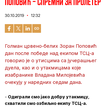
Поповић – Спремни за Пролетер
30.10.2019
12:32
Голман црвено-белих Зоран Поповић
дан после победе над екипом ТСЦ-а
говорио је о утисцима са јучерашњег
дуела, као и о утакмицама које
изабранике Владана Милојевића
очекују у наредних седам дана.
-
Одиграли смо јако добру утакмицу,
схватили смо озбиљно екипу ТСЦ-а.