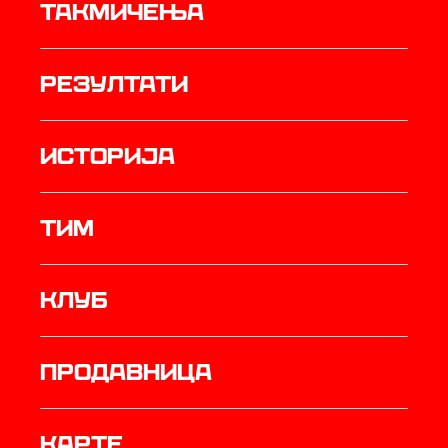
Такмичења
резултати
историја
ТИМ
Клуб
продавница
Карте