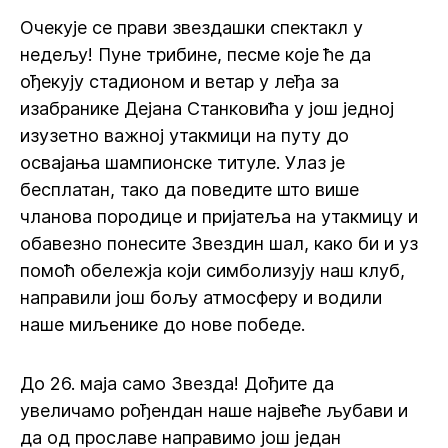
Очекује се прави звездашки спектакл у
недељу! Пуне трибине, песме које ће да
ођекују стадионом и ветар у леђа за
изабранике Дејана Станковића у још једној
изузетно важној утакмици на путу до
освајања шампионске титуле. Улаз је
бесплатан, тако да поведите што више
чланова породице и пријатеља на утакмицу и
обавезно понесите Звездин шал, како би и уз
помоћ обележја који симболизују наш клуб,
направили још бољу атмосферу и водили
наше миљенике до нове победе.
До 26. маја само Звезда! Дођите да
увеличамо рођендан наше највеће љубави и
да од прославе направимо још један