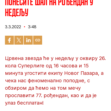
Понесите шал на рођендан у
недељу
3.3.2022
3:48
Црвена звезда ће у недељу у оквиру 26.
кола Суперлиге од 16 часова и 15
минута угостити екипу Новог Пазара, а
чека нас феноменално поподне, с
обзиром да ћемо на том мечу
прославити 77. рођендан, као и да је
улаз бесплатан!